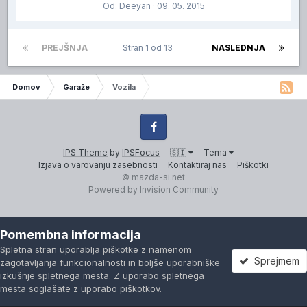
Od:
Deeyan
· 09. 05. 2015
PREJŠNJA
Stran 1 od 13
NASLEDNJA
IP.Board Collections by DevFuse
Domov
Garaže
Vozila
Facebook
IPS Theme
by
IPSFocus
🇸🇮
Tema
Izjava o varovanju zasebnosti
Kontaktiraj nas
Piškotki
© mazda-si.net
Powered by Invision Community
Pomembna informacija
Spletna stran uporablja piškotke z namenom
Sprejmem
zagotavljanja funkcionalnosti in boljše uporabniške
izkušnje spletnega mesta. Z uporabo spletnega
mesta soglašate z uporabo piškotkov.
Forumi
Neprebrano
Prijavi se
Registracija
Več