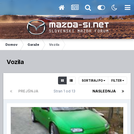
Domov
Garaže
Vozila
Vozila
SORTIRAJ PO
FILTER
PREJŠNJA
Stran 1 od 13
NASLEDNJA