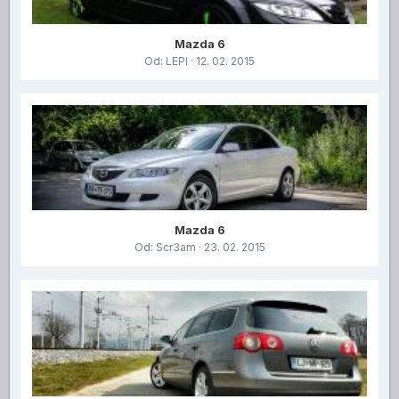
Mazda 6
Od:
LEPI
· 12. 02. 2015
Mazda 6
Od:
Scr3am
· 23. 02. 2015