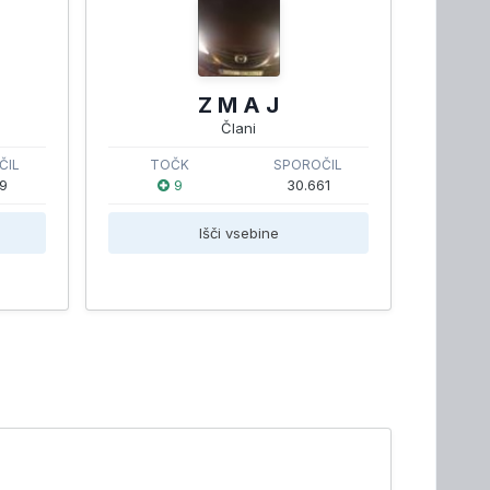
Z M A J
Člani
ČIL
TOČK
SPOROČIL
39
9
30.661
Išči vsebine