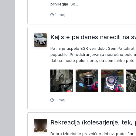
privilegije. So...
1. maj
Kaj ste pa danes naredili na s
Pa mi je uspelo EGR ven dobit Sem Pa tokrat o
popustilo. Pri odstranjevanju nesrečno polom
dal na mesto polomljene, da sem lahko potem 
1. maj
Rekreacija (kolesarjenje, tek, 
Dobro izkoristite praznične dni oz. podaljša