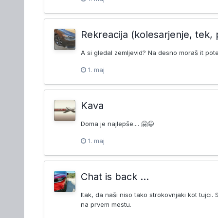
Rekreacija (kolesarjenje, tek, 
A si gledal zemljevid? Na desno moraš it pote
1. maj
Kava
Doma je najlepše.... 🤗😉
1. maj
Chat is back ...
Itak, da naši niso tako strokovnjaki kot tujc
na prvem mestu.