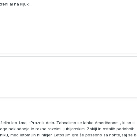
hi al na kljuki...
želim lep 1.maj -Praznik dela. Zahvalimo se lahko Američanom , ki so si i
ega nakladanje in razno raznimi ljubljanskimi Zokiji in ostalih podobnih.
žniku, med letom jih ni nikjer. Letos jim gre še posebno za nohte,saj se b