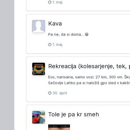
1. maj
Kava
Pa ne, da si doma... 😁
1. maj
Rekreacija (kolesarjenje, tek, 
Evo, narisana, samo vozi. 27 km, 300 vm. 
Sečovlje Lahko pa si naložiš gpx sled v kakšn
30. april
Tole je pa kr smeh