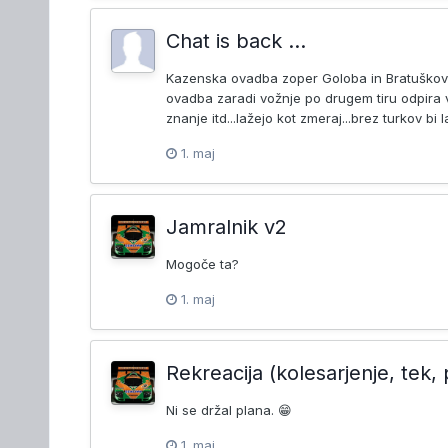
Chat is back ...
Kazenska ovadba zoper Goloba in Bratuškovo
ovadba zaradi vožnje po drugem tiru odpira v
znanje itd...lažejo kot zmeraj...brez turkov bi
1. maj
Jamralnik v2
Mogoče ta?
1. maj
Rekreacija (kolesarjenje, tek, 
Ni se držal plana. 😁
1. maj