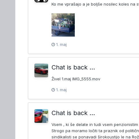
Ko me vprašajo a je boljše nosilec koles na stre
1. maj
Chat is back ...
Živel 1.maj IMG_5555.mov
1. maj
Chat is back ...
Vsem , ki še delate in tudi vsem penzionistim 
Strogo pa moramo ločiti ta praznik od političn
sindikalisti se ponavadi širokoustijo le na Ro