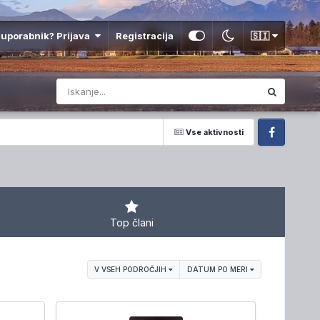
 uporabnik? Prijava
Registracija
🇸🇮
Vse aktivnosti
Facebook
Top člani
V VSEH PODROČJIH
DATUM PO MERI