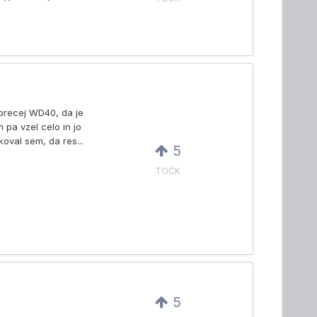
 precej WD40, da je
 pa vzel celo in jo
oval sem, da res...
5
TOČK
5