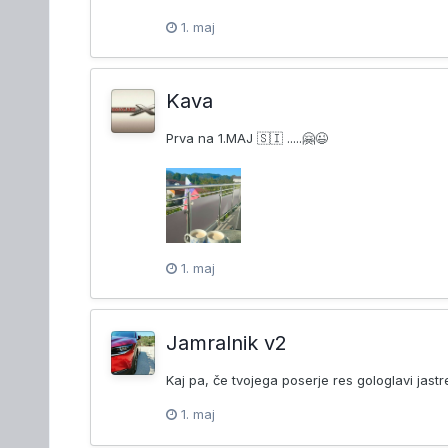
1. maj
Kava
Prva na 1.MAJ 🇸🇮 .....🤗😉
1. maj
Jamralnik v2
Kaj pa, če tvojega poserje res gologlavi jast
1. maj