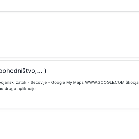
pohodništvo,... )
Škocjanski zatok - Sečovlje - Google My Maps WWW.GOOGLE.COM Škocjan
o drugo aplikacijo.