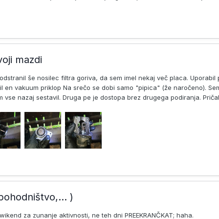
voji mazdi
dstranil še nosilec filtra goriva, da sem imel nekaj več placa. Uporabil
il en vakuum priklop Na srečo se dobi samo "pipica" (že naročeno). Sem
vse nazaj sestavil. Druga pe je dostopa brez drugega podiranja. Pričak
pohodništvo,... )
n wikend za zunanje aktivnosti, ne teh dni PREEKRANČKAT; haha.