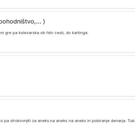
pohodništvo,... )
m gre pa kolesarska ob hitri cesti, do kartinga.
i. So pa strokovnjKi za aneks.na aneks na aneks in pobiranje denarja. Tuk