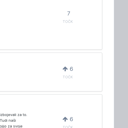
7
TOČK
6
TOČK
zbojevali za to.
6
 Tudi naši
ojijo za svoje
TOČK