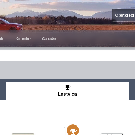
Obstoječi
ubi
Koledar
Garaže
Lestvica