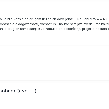
: je bila vožnja po drugem tiru sploh dovoljena? – NaDlani.si WWW.NA
prašanja o odgovornosti, varnosti in... Kolikor sem jaz izvedel...ma kak
 lahko drugi tir samo sanjali! Je zamuda pri dokončanju projekta nastala p
pohodništvo,... )