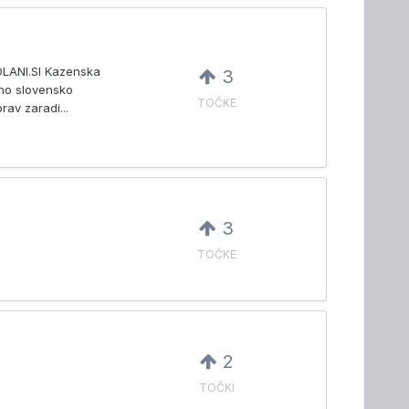
DLANI.SI Kazenska
3
šno slovensko
TOČKE
rav zaradi...
3
TOČKE
2
TOČKI