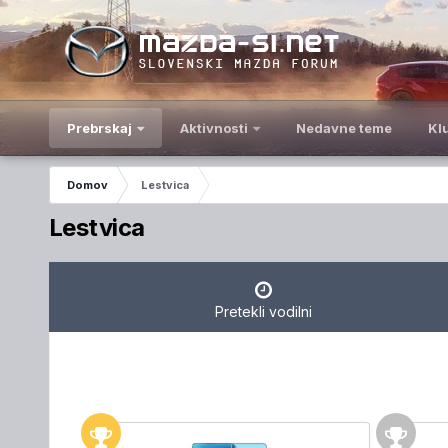
Prebrskaj
Aktivnosti
Nedavne teme
Kl
Domov
Lestvica
Lestvica
Pretekli vodilni