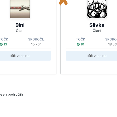
Bini
Slivka
Člani
Člani
TOČK
SPOROČIL
TOČK
SPORO
13
15.704
10
18.5
Išči vsebine
Išči vsebine
vseh področjih