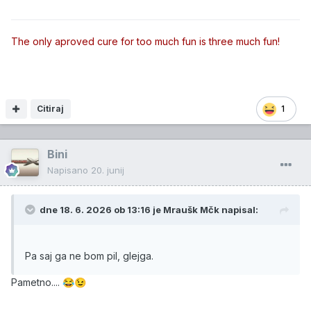
The only aproved cure for too much fun is three much fun!
Citiraj
1
Bini
Napisano
20. junij
dne 18. 6. 2026 ob 13:16 je
Mraušk Mčk
napisal:
Pa saj ga ne bom pil, glejga.
Pametno....
😂
😉