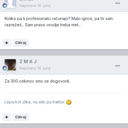
Napisano
16. junij
Koliko pa ti profesionalci računajo? Malo igrice, pa to sam
razrežeš... Sam pravo orodje treba met...
Citiraj
Z M A J
Napisano
16. junij
Za 300 cekinov smo se dogovorili.
Lepa kot slika, na sliki pa traktor
Citiraj