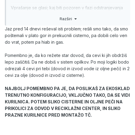
Vprašanje se glasi; kaj biti pozoren v fazi odstranjevanja
obstoječega ogrevalnega sistema in ob montaži TČ?
Razširi
Sem prepričan, da vi bolj izkušeni "črpalkarji" imate vse
Jaz pred 14 dnevi reševal isti problem; rešili smo tako, da smo
trike in podrobnosti pogruntane, jaz pa nimam želje po
poštemali v plato gor in prekucnili cisterno, pa dobili celo ven
kakšni napačni izvedbi ter iskanjem potem mojstrov v
do vrat, potem pa hiab in gas.
odbobju kurilne sezone.
Pomembno je, da ko režete star dovod, da cevi ki jih obdržiš
Torej, gre za menjavo obstoječega ogrevanja na KO,
lepo zaščitiš. Da ne dobiš v sistem opilkov. Po moji logiki bodo
radiatorski sistem, talnega gretja nimam. V nadaljevanju
odrezali 4 cevi pri tebi (dovod in izvod vode iz oljne peči) in 2
naj bi se vgradilo zrak-voda Zubazubazubadana
cevi za olje (dovod in izvod iz cisterne).
NAJBOLJ POMEMBNO PA JE, DA POSLIKAŠ ZA EKOSKLAD
TRENUTNO KONFIGURACIJO, VKLJUČNO TAKO, DA SE VIDI
KURILNICA. POTEM SLIKO CISTERNE IN OLJNE PEČI NA
PRIKOLICI ZA ODVOD V RECIKLAŽNI CENTER, IN SLIKO
PRAZNE KURILNICE PRED MONTAŽO TČ.