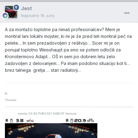
Jest
Napisano
16. junij
A za montažo toplotne pa nimaš profesionalcev? Meni je
montiral lani lokalni mojster, ki mi je že pred leti montiral peč na
pelete… In sem prezadovoljen z rešitvijo… Sicer mi je on
ponujal toplotno Weisshaupt pa smo se potem odločili za
Kronotermovo Adapt… OŠ in sem po dobrem letu zelo
zadovoljen z delovanjem… Pa imam podobno situacijo kot ti…
brez talnega gretja … stari radiatorji…
lp
Thomas
mazda CX-60 PHEV327 AWD AT Homura