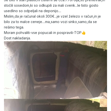
stočili sosedom,ki so odkupili za mali cvenk...le tisto gosto
usedlino so odpeljali na deponijo....
Mislim,da je računal okoli 300€...je vzel železo v račun,in je
bilo za to malce ceneje....ma,samo vozi sinko,samo,da se
rešimo tega.
Moram pohvaliti-vse popucali in pospravili-TOP
👍
Dost nakladanja.