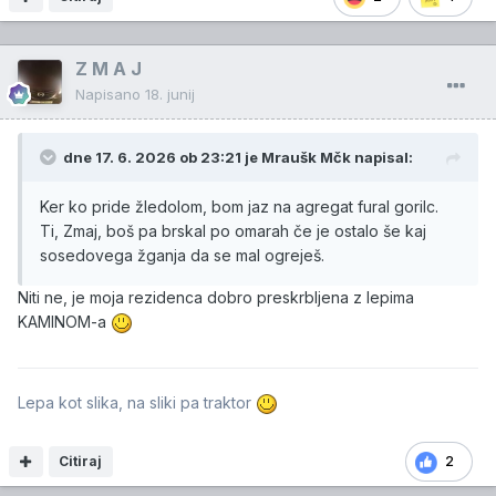
Z M A J
Napisano
18. junij
dne 17. 6. 2026 ob 23:21 je
Mraušk Mčk
napisal:
Ker ko pride žledolom, bom jaz na agregat fural gorilc.
Ti, Zmaj, boš pa brskal po omarah če je ostalo še kaj
sosedovega žganja da se mal ogreješ.
Niti ne, je moja rezidenca dobro preskrbljena z lepima
KAMINOM-a
Lepa kot slika, na sliki pa traktor
Citiraj
2