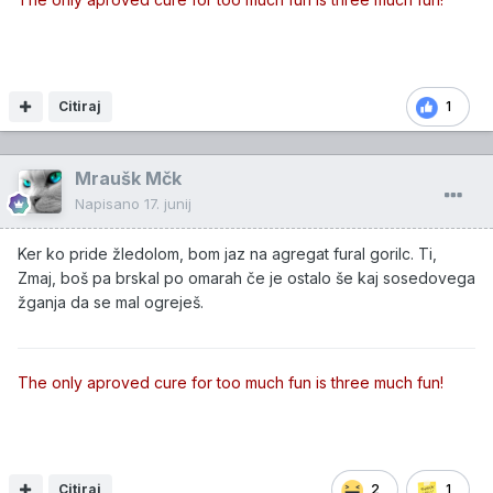
Citiraj
1
Mraušk Mčk
Napisano
17. junij
Ker ko pride žledolom, bom jaz na agregat fural gorilc. Ti,
Zmaj, boš pa brskal po omarah če je ostalo še kaj sosedovega
žganja da se mal ogreješ.
The only aproved cure for too much fun is three much fun!
Citiraj
2
1