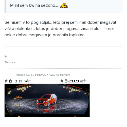
Mislil sem kw na sezono....
Se nisem v to poglabljal… leto prej sem imel dober megavat
viška elektrike… letos je dober megavat zmanjkalo… Torej
nekje dobra megavata je porabila toplotna …
lp
Thomas
mazda CX-60 PHEV327 AWD AT Homura