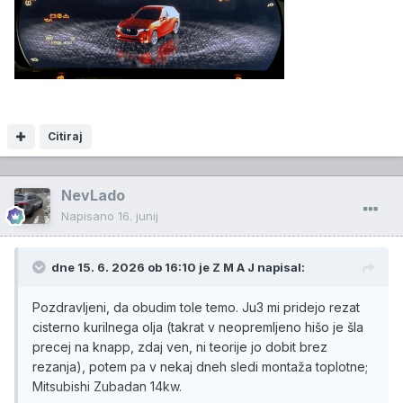
Citiraj
NevLado
Napisano
16. junij
dne 15. 6. 2026 ob 16:10 je
Z M A J
napisal:
Pozdravljeni, da obudim tole temo. Ju3 mi pridejo rezat
cisterno kurilnega olja (takrat v neopremljeno hišo je šla
precej na knapp, zdaj ven, ni teorije jo dobit brez
rezanja), potem pa v nekaj dneh sledi montaža toplotne;
Mitsubishi Zubadan 14kw.