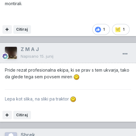
montirali.
Citiraj
1
1
Z M A J
Napisano
15. junij
Pride rezat profesionalna ekipa, ki se prav s tem ukvarja, tako
da glede tega sem povsem miren
Lepa kot slika, na sliki pa traktor
Citiraj
Shrek