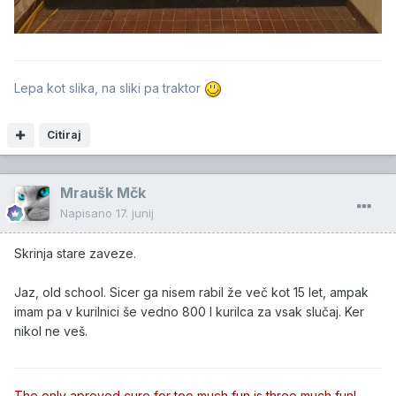
Lepa kot slika, na sliki pa traktor
Citiraj
Mraušk Mčk
Napisano
17. junij
Skrinja stare zaveze.
Jaz, old school. Sicer ga nisem rabil že več kot 15 let, ampak
imam pa v kurilnici še vedno 800 l kurilca za vsak slučaj. Ker
nikol ne veš.
The only aproved cure for too much fun is three much fun!