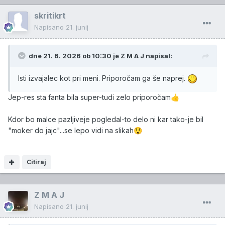
skritikrt
Napisano
21. junij
dne 21. 6. 2026 ob 10:30 je
Z M A J
napisal:
Isti izvajalec kot pri meni. Priporočam ga še naprej.
Jep-res sta fanta bila super-tudi zelo priporočam
👍
Kdor bo malce pazljiveje pogledal-to delo ni kar tako-je bil
"moker do jajc"...se lepo vidi na slikah
😲
Citiraj
Z M A J
Napisano
21. junij