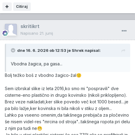
Citiraj
skritikrt
Napisano
21. junij
dne 16. 6. 2026 ob 12:53 je
Shrek
napisal:
Vbodna žagica, pa gasa...
Bolj težko boš z vbodno žagico-žal
🙁
Sem izbrskal slike iz leta 2016,ko smo mi "pospravili" dve
cisterne-eno plastično in drugo kovinsko (nikoli priklopljeno).
Brez veze nakladati,ker slike povedo več kot 1000 besed....je
pa bilo lažje,ker kovinska ni bila nikoli v stiku z oljem...
Lahko pa vseeno omenim,da takšnega prebijača za pločevino
še nisem videl-res "mrcina od stroja"...takšnega ropota pri delu
z njim pa tudi ne
😬
Je bilo v stari plastični cisterni še cca.770l olja,so prefiltrirali,in