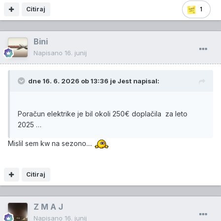
Citiraj
1
Bini
Napisano
16. junij
dne 16. 6. 2026 ob 13:36 je
Jest
napisal:
Poračun elektrike je bil okoli 250€ doplačila za leto
2025 …
Mislil sem kw na sezono....
Citiraj
Z M A J
Napisano
16. junij