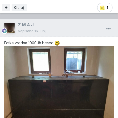
Citiraj
1
Z M A J
Napisano
16. junij
Fotka vredna 1000-ih besed