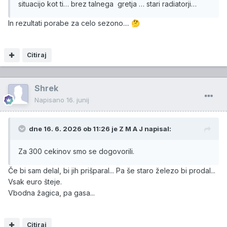
situacijo kot ti… brez talnega gretja … stari radiatorji…
In rezultati porabe za celo sezono....
🤔
Citiraj
Shrek
Napisano
16. junij
dne 16. 6. 2026 ob 11:26 je
Z M A J
napisal:
Za 300 cekinov smo se dogovorili.
Če bi sam delal, bi jih prišparal... Pa še staro železo bi prodal...
Vsak euro šteje.
Vbodna žagica, pa gasa...
Citiraj