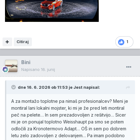
Citiraj
1
Bini
Napisano
16. junij
dne 16. 6. 2026 ob 11:53 je
Jest
napisal:
A za montažo toplotne pa nimaš profesionalcev? Meni je
montiral lani lokalni mojster, ki mi je že pred leti montiral
peč na pelete… In sem prezadovoljen z rešitvijo… Sicer
mi je on ponujal toplotno Weisshaupt pa smo se potem
odločili za Kronotermovo Adapt… OŠ in sem po dobrem
letu zelo zadovoljen z delovanjem… Pa imam podobno