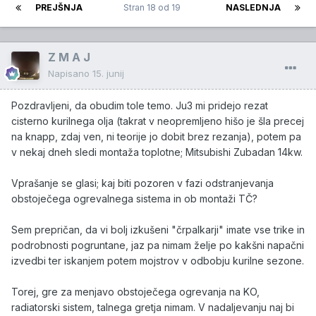
PREJŠNJA
Stran 18 od 19
NASLEDNJA
Z M A J
Napisano
15. junij
Pozdravljeni, da obudim tole temo. Ju3 mi pridejo rezat
cisterno kurilnega olja (takrat v neopremljeno hišo je šla precej
na knapp, zdaj ven, ni teorije jo dobit brez rezanja), potem pa
v nekaj dneh sledi montaža toplotne; Mitsubishi Zubadan 14kw.
Vprašanje se glasi; kaj biti pozoren v fazi odstranjevanja
obstoječega ogrevalnega sistema in ob montaži TČ?
Sem prepričan, da vi bolj izkušeni "črpalkarji" imate vse trike in
podrobnosti pogruntane, jaz pa nimam želje po kakšni napačni
izvedbi ter iskanjem potem mojstrov v odbobju kurilne sezone.
Torej, gre za menjavo obstoječega ogrevanja na KO,
radiatorski sistem, talnega gretja nimam. V nadaljevanju naj bi