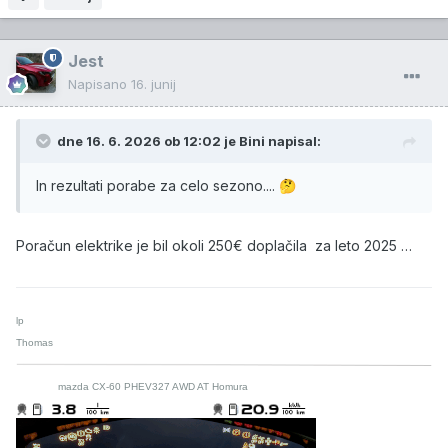
Jest
Napisano
16. junij
dne 16. 6. 2026 ob 12:02 je
Bini
napisal:
In rezultati porabe za celo sezono....
🤔
Poračun elektrike je bil okoli 250€ doplačila za leto 2025 …
lp
Thomas
mazda CX-60 PHEV327 AWD AT Homura