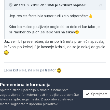
dne 21. 6. 2026 ob 10:59 je
skritikrt
napisal:
Jep-res sta fanta bila super-tudi zelo priporočam
👍
Kdor bo malce pazljiveje pogledal-to delo ni kar tako-je
bil "moker do jajc"...se lepo vidi na slikah
😲
Jaz sem bil presenečen, da mi po hiši nista prav nič napacala,
le "vonj po železju" je kasneje izdajal, da se je nekaj dogajalo.
Lepa kot slika, na sliki pa traktor
Citiraj
1
Pomembna informacija
Spletna stran uporablja piškotke z namenom
Sprejmem
zagotavljanja funkcionalnosti in boljše uporabniške
izkušnje spletnega mesta. Z uporabo spletnega
PREJŠNJA
Stran 18 od 19
NASLEDNJA
mesta soglašate z uporabo piškotkov.
Forumi
Neprebrano
Prijavi se
Registracija
Več