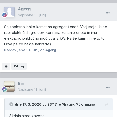
Agerg
Napisano
18. junij
Saj toplotno lahko kamot na agregat ženeš. Vsaj mojo, ki ne
rabi električnih grelcev, ker nima zunanje enote in ima
električno priključno moč cca. 2 kW. Pa še kamin in je to to.
Drva pa že nekje nakradeš.
Popravljeno
18. junij
od Agerg
Citiraj
Bini
Napisano
18. junij
dne 17. 6. 2026 ob 23:17 je
Mraušk Mčk
napisal:
Skrinja stare zaveze.