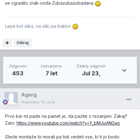
se vgradilo zrak-voda Zubazubazubadana
Lepa kot slika, na sliki pa traktor
Citiraj
Odgovori
Ustvarjeno
Zadnji odgovor
453
7 let
Jul 23,
Agerg
Napisano
15. junij
Prvo kar mi pade na pamet je, da pazite z rezanjem. Zakaj?
Zato:
https://www.youtube.com/watch?v=Y_bMJoAN2ag
Glede montaže bi morali pa tisti vedeti vse, ki ti jo bodo