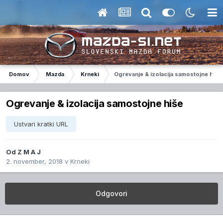
Domov
Mazda
Krneki
Ogrevanje & izolacija samostojne hiše
Ogrevanje & izolacija samostojne hiše
Ustvari kratki URL
Od
Z M A J
2. november, 2018
v
Krneki
Odgovori