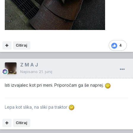
Citiraj
4
Z M A J
Napisano
21. junij
Isti izvajalec kot pri meni. Priporočam ga še naprej.
Lepa kot slika, na sliki pa traktor
Citiraj