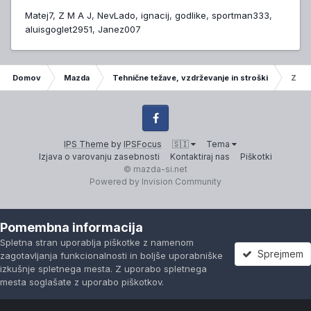
Matej7
Z M A J
NevLado
ignacij
godlike
sportman333
aluisgoglet2951
Janez007
Domov
Mazda
Tehnične težave, vzdrževanje in stroški
Zginj
Facebook
IPS Theme
by
IPSFocus
🇸🇮
Tema
Izjava o varovanju zasebnosti
Kontaktiraj nas
Piškotki
© mazda-si.net
Powered by Invision Community
Pomembna informacija
Spletna stran uporablja piškotke z namenom
Sprejmem
zagotavljanja funkcionalnosti in boljše uporabniške
izkušnje spletnega mesta. Z uporabo spletnega
mesta soglašate z uporabo piškotkov.
Forumi
Neprebrano
Prijavi se
Registracija
Več