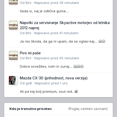
Od
Bini
·
Napisano
pred 36 minutami
Seda si, saj je odlična guma....
Napotki za servisiranje Skyactive motorjev od letnika
2012 naprej
Od
Bini
·
Napisano
pred 41 minutami
Ja res škoda, da ga ni upam, da se oglasi kaj.... 🤗😉
Pivo mi paše
Od
Bini
·
Napisano
pred 45 minutami
Dobra osvežitev, notri in zunaj.... 🥶🤗😉
Mazda CX-30 (prihodnost, nova verzija)
Od
goB
·
Napisano
pred 1 uro
Ali pa kaj bolj premium, soul red...😁
Kdo je trenutno prisoten
(Poglej celoten seznam)