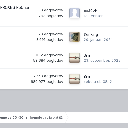
 PROXES R56 za
0
odgovorov
cx30VK
793
pogledov
13. februar
20
odgovorov
Sunking
8.614
pogledov
20. januar, 2024
302
odgovorov
Bini
58.684
pogledov
23. september, 2025
7.253
odgovorov
Bini
980.977
pogledov
sobota ob 08:12
gume za CX-30 ter homologacija platišč