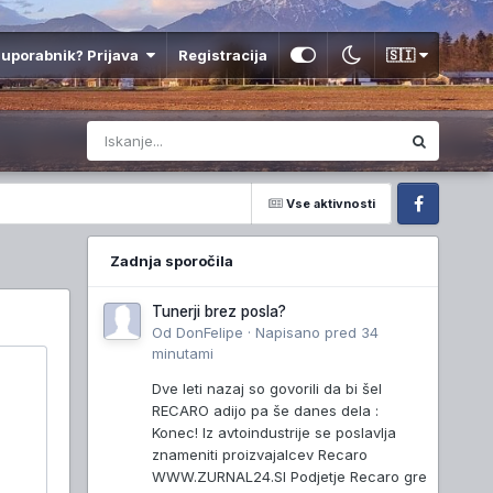
 uporabnik? Prijava
Registracija
🇸🇮
Vse aktivnosti
Facebook
Zadnja sporočila
Tunerji brez posla?
Od
DonFelipe
·
Napisano
pred 34
minutami
Dve leti nazaj so govorili da bi šel
RECARO adijo pa še danes dela :
Konec! Iz avtoindustrije se poslavlja
znameniti proizvajalcev Recaro
WWW.ZURNAL24.SI Podjetje Recaro gre