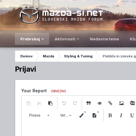
Prebrskaj
Aktivnosti
Nedavne teme
Kl
Domov
Mazda
Styling & Tuning
Platišča in zimske 
Prijavi
Your Report
OBVEZNO
Pisava
Velikost