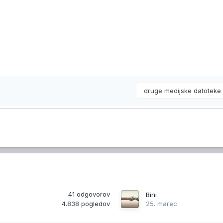
druge medijske datotek
41
odgovorov
Bini
4.838
pogledov
25. marec