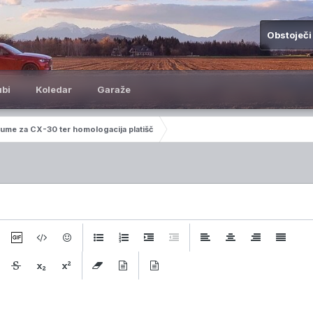
Obstoječi
ubi
Koledar
Garaže
gume za CX-30 ter homologacija platišč