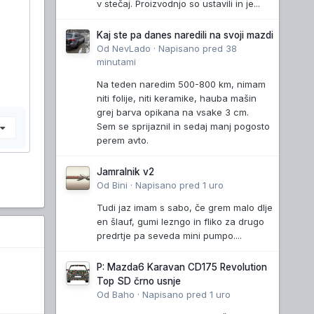
v stečaj. Proizvodnjo so ustavili in je...
Kaj ste pa danes naredili na svoji mazdi
Od
NevLado
·
Napisano
pred 38
minutami
Na teden naredim 500-800 km, nimam
niti folije, niti keramike, hauba mašin
grej barva opikana na vsake 3 cm.
Sem se sprijaznil in sedaj manj pogosto
e
perem avto.
Jamralnik v2
Od
Bini
·
Napisano
pred 1 uro
Tudi jaz imam s sabo, če grem malo dlje
en šlauf, gumi lezngo in fliko za drugo
predrtje pa seveda mini pumpo....
P: Mazda6 Karavan CD175 Revolution
Top SD črno usnje
Od
Baho
·
Napisano
pred 1 uro