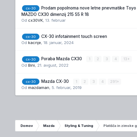
Prodam popolnoma nove letne pnevmatike Toyo
cx-30
MAZDO CX30 dimenzij 215 55 R 18
Od
cx30VK
,
13. februar
CX-30 infotainment touch screen
cx-30
Od
kacnje
,
18. januar, 2024
Poraba Mazda CX30
1
2
3
4
13
cx-30
Od
Bini
,
21. avgust, 2022
Mazda CX-30
1
2
3
4
291
cx-30
Od
mazdaman
,
5. februar, 2019
Domov
Mazda
Styling & Tuning
Platišča in zimske 