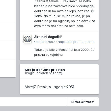
Zaenkrat takole,... itak imam še neko
kleparijo na zavarovalnico sprednjega
odbijača in bo avto še lepši čez čas 😄
Tako, da mudi se mi ne ravno, je pa
dobro da je na oglasih, saj odločitev za
avto mora dozoret. Ko sem sam...
Aktualni dogodki!
Od
Janez007
·
Napisano
pred 2 urama
Takole je bilo v Maslenici leta 2000, še
pristna vukojebina.
Kdo je trenutno prisoten
(Poglej celoten seznam)
Matej7
Freak
aluisgoglet2951
Vse aktivnosti