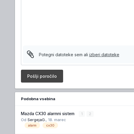
Potegni datoteke sem ali
izberi datoteke
Pošlji poročilo
Podobna vsebina
Mazda CX30 alarmni sistem
1
2
Od
SergejaG.
,
18. marec
alarm
cx30