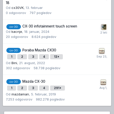
18
Od
cx30VK
,
13. februar
0
odgovorov
797
pogledov
CX-30 infotainment touch screen
cx-30
Od
kacnje
,
18. januar, 2024
20
odgovorov
8.624
pogledov
Poraba Mazda CX30
cx-30
1
2
3
4
13
Od
Bini
,
21. avgust, 2022
302
odgovorov
58.738
pogledov
Mazda CX-30
cx-30
1
2
3
4
291
Od
mazdaman
,
5. februar, 2019
7.253
odgovorov
982.278
pogledov