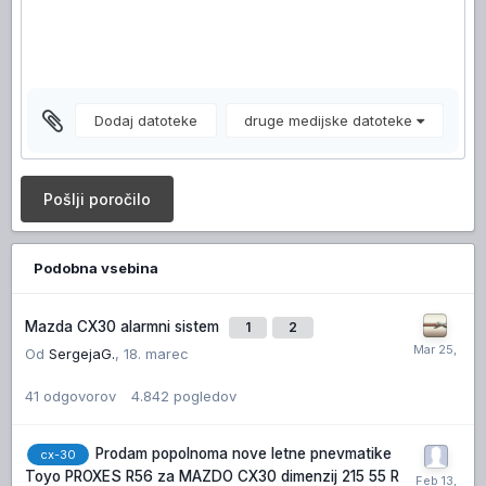
Dodaj datoteke
druge medijske datoteke
Pošlji poročilo
Podobna vsebina
Mazda CX30 alarmni sistem
1
2
Od
SergejaG.
,
18. marec
41
odgovorov
4.842
pogledov
Prodam popolnoma nove letne pnevmatike
cx-30
Toyo PROXES R56 za MAZDO CX30 dimenzij 215 55 R