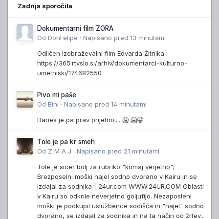
Zadnja sporočila
Dokumentarni film ZORA
Od
DonFelipe
·
Napisano
pred 13 minutami
Odličen izobraževalni film Edvarda Žitnika :
https://365.rtvslo.si/arhiv/dokumentarci-kulturno-
umetniski/174682550
Pivo mi paše
Od
Bini
·
Napisano
pred 14 minutami
Danes je pa prav prijetno.... 🥶 🤗😉
Tole je pa kr smeh
Od
Z M A J
·
Napisano
pred 21 minutami
Tole je sicer bolj za rubriko "komaj verjetno";
Brezposelni moški najel sodno dvorano v Kairu in se
izdajal za sodnika | 24ur.com WWW.24UR.COM Oblasti
v Kairu so odkrile neverjetno goljufijo. Nezaposleni
moški je podkupil uslužbence sodišča in "najel" sodno
dvorano, se izdajal za sodnika in na ta način od žrtev...