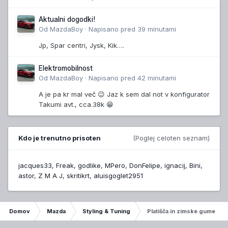
Aktualni dogodki!
Od
MazdaBoy
·
Napisano
pred 39 minutami
Jp, Spar centri, Jysk, Kik….
Elektromobilnost
Od
MazdaBoy
·
Napisano
pred 42 minutami
A je pa kr mal več 😉 Jaz k sem dal not v konfigurator
Takumi avt., cca.38k 😁
Kdo je trenutno prisoten
(Poglej celoten seznam)
jacques33
Freak
godlike
MPero
DonFelipe
ignacij
Bini
astor
Z M A J
skritikrt
aluisgoglet2951
Domov
Mazda
Styling & Tuning
Platišča in zimske gume za 