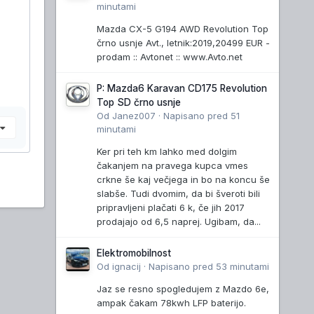
minutami
Mazda CX-5 G194 AWD Revolution Top
črno usnje Avt., letnik:2019,20499 EUR -
prodam :: Avtonet :: www.Avto.net
P: Mazda6 Karavan CD175 Revolution
Top SD črno usnje
Od
Janez007
·
Napisano
pred 51
e
minutami
Ker pri teh km lahko med dolgim
čakanjem na pravega kupca vmes
crkne še kaj večjega in bo na koncu še
slabše. Tudi dvomim, da bi šveroti bili
pripravljeni plačati 6 k, če jih 2017
prodajajo od 6,5 naprej. Ugibam, da...
Elektromobilnost
Od
ignacij
·
Napisano
pred 53 minutami
Jaz se resno spogledujem z Mazdo 6e,
ampak čakam 78kwh LFP baterijo.