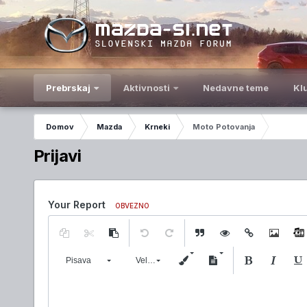
Prebrskaj
Aktivnosti
Nedavne teme
Kl
Domov
Mazda
Krneki
Moto Potovanja
Prijavi
Your Report
OBVEZNO
Pisava
Velikost