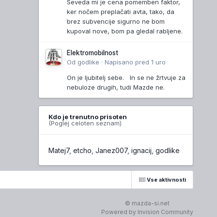
Seveda mi je cena pomemben faktor,
ker nočem preplačati avta, tako, da
brez subvencije sigurno ne bom
kupoval nove, bom pa gledal rabljene.
Elektromobilnost
Od
godlike
·
Napisano
pred 1 uro
On je ljubitelj sebe. In se ne žrtvuje za
nebuloze drugih, tudi Mazde ne.
Kdo je trenutno prisoten
(Poglej celoten seznam)
Matej7
etcho
Janez007
ignacij
godlike
Vse aktivnosti
© mazda-si.net
Powered by Invision Community