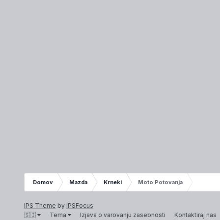
Domov
Mazda
Krneki
Moto Potovanja
IPS Theme
by
IPSFocus
🇸🇮
Tema
Izjava o varovanju zasebnosti
Kontaktiraj nas