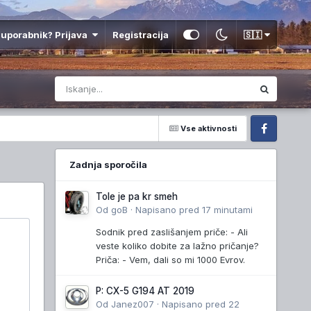
 uporabnik? Prijava
Registracija
🇸🇮
Vse aktivnosti
Facebook
Zadnja sporočila
Tole je pa kr smeh
Od
goB
·
Napisano
pred 17 minutami
Sodnik pred zaslišanjem priče: - Ali
veste koliko dobite za lažno pričanje?
Priča: - Vem, dali so mi 1000 Evrov.
P: CX-5 G194 AT 2019
Od
Janez007
·
Napisano
pred 22