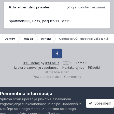
Kdo je trenutno prisoten
(Poglej celoten seznam)
sportman333
Boss
jacques33
SeekK
Domov
Mazda
Krneki
Operacija OČI; dioptrija; vaše izkušnje
Facebook
IPS Theme
by
IPSFocus
🇸🇮
Tema
Izjava o varovanju zasebnosti
Kontaktiraj nas
Piškotki
© mazda-si.net
Powered by Invision Community
Pomembna informacija
Spletna stran uporablja piškotke z namenom
Sprejmem
zagotavljanja funkcionalnosti in boljše uporabniške
izkušnje spletnega mesta. Z uporabo spletnega
mesta soglašate z uporabo piškotkov.