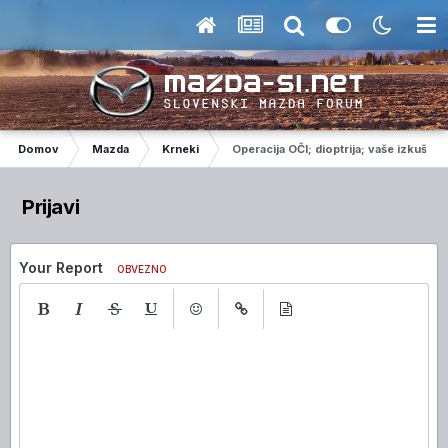
Domov
Mazda
Krneki
Operacija OČI; dioptrija; vaše izkušnje
Prijavi
Your Report
OBVEZNO