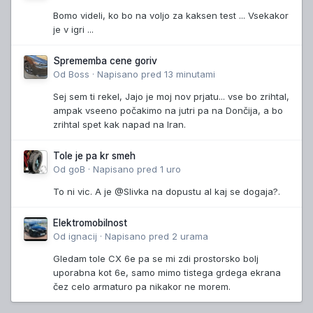
Bomo videli, ko bo na voljo za kaksen test ... Vsekakor
je v igri ...
Sprememba cene goriv
Od
Boss
·
Napisano
pred 13 minutami
Sej sem ti rekel, Jajo je moj nov prjatu... vse bo zrihtal,
ampak vseeno počakimo na jutri pa na Dončija, a bo
zrihtal spet kak napad na Iran.
Tole je pa kr smeh
Od
goB
·
Napisano
pred 1 uro
To ni vic. A je @Slivka na dopustu al kaj se dogaja?.
Elektromobilnost
Od
ignacij
·
Napisano
pred 2 urama
Gledam tole CX 6e pa se mi zdi prostorsko bolj
uporabna kot 6e, samo mimo tistega grdega ekrana
čez celo armaturo pa nikakor ne morem.