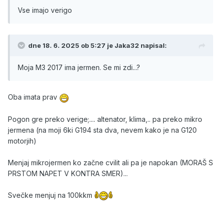
Vse imajo verigo
dne 18. 6. 2025 ob 5:27 je
Jaka32
napisal:
Moja M3 2017 ima jermen. Se mi zdi...?
Oba imata prav
Pogon gre preko verige;.... altenator, klima,.. pa preko mikro
jermena (na moji 6ki G194 sta dva, nevem kako je na G120
motorjih)
Menjaj mikrojermen ko začne cvilit ali pa je napokan (MORAŠ S
PRSTOM NAPET V KONTRA SMER)...
Svečke menjuj na 100kkm