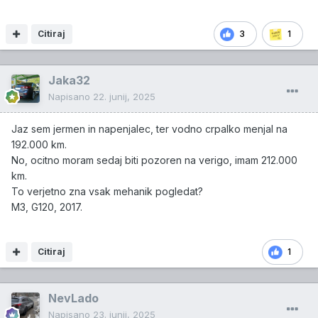
Citiraj
3
1
Jaka32
Napisano
22. junij, 2025
Jaz sem jermen in napenjalec, ter vodno crpalko menjal na
192.000 km.
No, ocitno moram sedaj biti pozoren na verigo, imam 212.000
km.
To verjetno zna vsak mehanik pogledat?
M3, G120, 2017.
Citiraj
1
NevLado
Napisano
23. junij, 2025