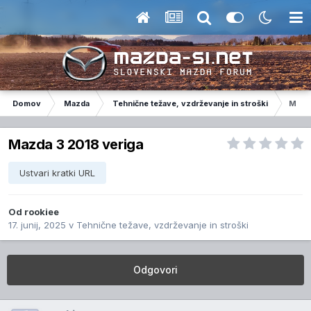
Domov
Mazda
Tehnične težave, vzdrževanje in stroški
Mazda
Mazda 3 2018 veriga
Ustvari kratki URL
Od
rookiee
17. junij, 2025
v
Tehnične težave, vzdrževanje in stroški
Odgovori