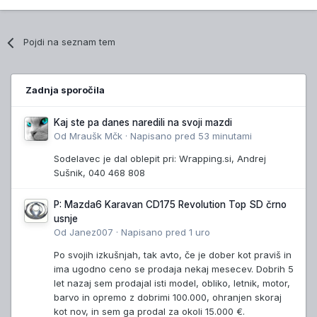
Pojdi na seznam tem
Zadnja sporočila
Kaj ste pa danes naredili na svoji mazdi
Od
Mraušk Mčk
·
Napisano
pred 53 minutami
Sodelavec je dal oblepit pri: Wrapping.si, Andrej
Sušnik, 040 468 808
P: Mazda6 Karavan CD175 Revolution Top SD črno
usnje
Od
Janez007
·
Napisano
pred 1 uro
Po svojih izkušnjah, tak avto, če je dober kot praviš in
ima ugodno ceno se prodaja nekaj mesecev. Dobrih 5
let nazaj sem prodajal isti model, obliko, letnik, motor,
barvo in opremo z dobrimi 100.000, ohranjen skoraj
kot nov, in sem ga prodal za okoli 15.000 €.