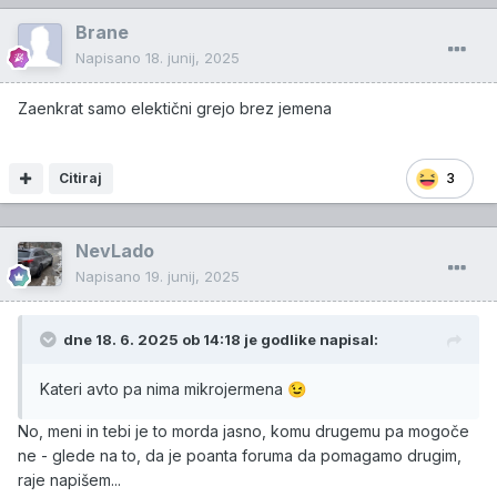
Brane
Napisano
18. junij, 2025
Zaenkrat samo elektični grejo brez jemena
Citiraj
3
NevLado
Napisano
19. junij, 2025
dne 18. 6. 2025 ob 14:18 je
godlike
napisal:
Kateri avto pa nima mikrojermena
😉
No, meni in tebi je to morda jasno, komu drugemu pa mogoče
ne - glede na to, da je poanta foruma da pomagamo drugim,
raje napišem...