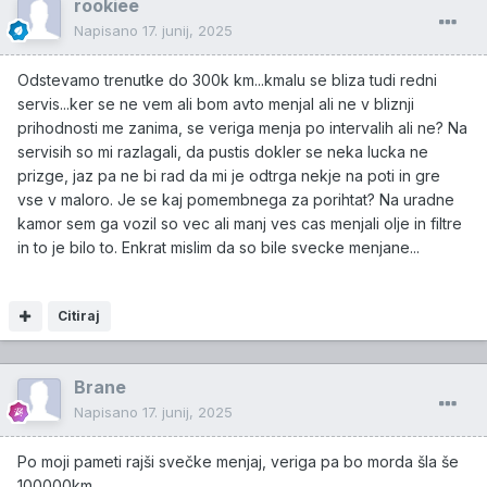
rookiee
Napisano
17. junij, 2025
Odstevamo trenutke do 300k km...kmalu se bliza tudi redni
servis...ker se ne vem ali bom avto menjal ali ne v bliznji
prihodnosti me zanima, se veriga menja po intervalih ali ne? Na
servisih so mi razlagali, da pustis dokler se neka lucka ne
prizge, jaz pa ne bi rad da mi je odtrga nekje na poti in gre
vse v maloro. Je se kaj pomembnega za porihtat? Na uradne
kamor sem ga vozil so vec ali manj ves cas menjali olje in filtre
in to je bilo to. Enkrat mislim da so bile svecke menjane...
Citiraj
Brane
Napisano
17. junij, 2025
Po moji pameti rajši svečke menjaj, veriga pa bo morda šla še
100000km