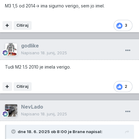
M3 1,5 od 2014-> ima sigurno verigo, sem jo imel.
Citiraj
3
godlike
Napisano
18. junij, 2025
Tudi M2 1.5 2010 je imela verigo.
Citiraj
2
NevLado
Napisano
18. junij, 2025
dne 18. 6. 2025 ob 8:00 je
Brane
napisal: