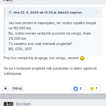
dne 22. 6. 2025 ob 13:33 je
Jaka32
napisal:
Jaz sem jermen in napenjalec, ter vodno crpalko menjal
na 192.000 km.
No, ocitno moram sedaj biti pozoren na verigo, imam
212.000 km.
To verjetno zna vsak mehanik pogledat?
M3, G120, 2017.
Prej bos menjal kaj drugega, kot verigo, verjemi
Se pa s testerjem pogleda nek parameter in lahko ugotoviš
odstopanje.
Citiraj
2
1
Scr3am