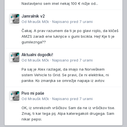
Nastavljeno sem imel nekaj 100 € nižje od...
Jamralnik v2
Od
Mraušk Mčk
·
Napisano
pred 7 urami
Čakaj. A prav razumem da ti je po glavi rojilo, da kličeš
AMZS zaradi ene luknjice v gumi bicikla. Hej! Kje ti je
gumileznga??
Aktualni dogodki!
Od
Mraušk Mčk
·
Napisano
pred 7 urami
Pa saj je Alex razlagal, da imajo na Norveškem
sistem Vehicle to Grid. Se pravi, če ni elektrike, ni
panike. Ko zmanjka se omrežje napaja iz avtov.
Pivo mi paše
Od
Mraušk Mčk
·
Napisano
pred 7 urami
OK, iz smrekovih vršičkov. Sam da ne iz vršičkov tise.
Zmaj, ti kar tega pij. Alpa kateregakoli drugega. Sam
nikar pepsi.