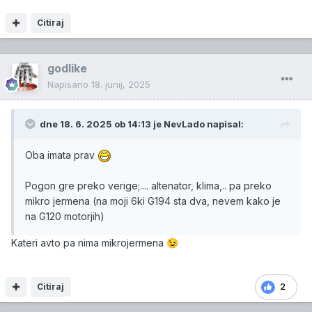
Citiraj
godlike
Napisano
18. junij, 2025
dne 18. 6. 2025 ob 14:13 je
NevLado
napisal:
Oba imata prav
Pogon gre preko verige;.... altenator, klima,.. pa preko
mikro jermena (na moji 6ki G194 sta dva, nevem kako je
na G120 motorjih)
Kateri avto pa nima mikrojermena
😉
Citiraj
2