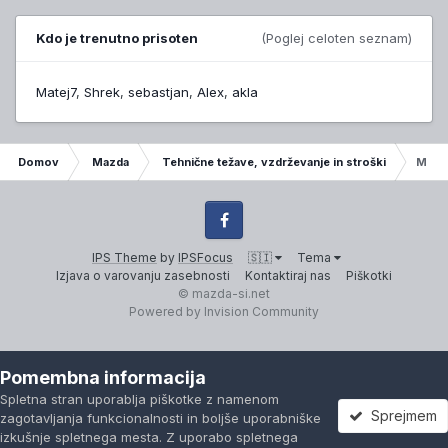
Kdo je trenutno prisoten
(Poglej celoten seznam)
Matej7
Shrek
sebastjan
Alex
akla
Domov
Mazda
Tehnične težave, vzdrževanje in stroški
Mazda
Facebook
IPS Theme
by
IPSFocus
🇸🇮
Tema
Izjava o varovanju zasebnosti
Kontaktiraj nas
Piškotki
© mazda-si.net
Powered by Invision Community
Pomembna informacija
Spletna stran uporablja piškotke z namenom
Sprejmem
zagotavljanja funkcionalnosti in boljše uporabniške
izkušnje spletnega mesta. Z uporabo spletnega