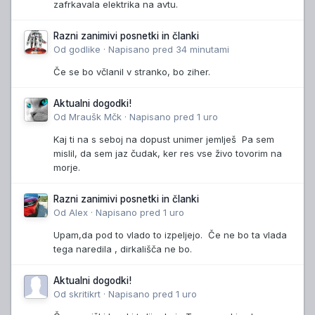
zafrkavala elektrika na avtu.
Razni zanimivi posnetki in članki
Od
godlike
·
Napisano
pred 34 minutami
Če se bo včlanil v stranko, bo ziher.
Aktualni dogodki!
Od
Mraušk Mčk
·
Napisano
pred 1 uro
Kaj ti na s seboj na dopust unimer jemlješ Pa sem
mislil, da sem jaz čudak, ker res vse živo tovorim na
morje.
Razni zanimivi posnetki in članki
Od
Alex
·
Napisano
pred 1 uro
Upam,da pod to vlado to izpeljejo. Če ne bo ta vlada
tega naredila , dirkališča ne bo.
Aktualni dogodki!
Od
skritikrt
·
Napisano
pred 1 uro