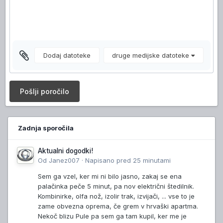
Dodaj datoteke
druge medijske datoteke
Pošlji poročilo
Zadnja sporočila
Aktualni dogodki!
Od
Janez007
·
Napisano
pred 25 minutami
Sem ga vzel, ker mi ni bilo jasno, zakaj se ena
palačinka peče 5 minut, pa nov električni štedilnik.
Kombinirke, olfa nož, izolir trak, izvijači, ... vse to je
zame obvezna oprema, če grem v hrvaški apartma.
Nekoč blizu Pule pa sem ga tam kupil, ker me je