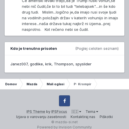
Če ameriški levaki trdijo,da je Trump ruski vohun,se
nebi nič čudil,če bi to bil tudi "telebajsek"....in še kdo
drug tudi. Mislim...logično je,da imajo rusi svoje ljudi
na vodilnih položajih držav v katerih vohunijo in imajo
interese...naša država tukaj najbrž ni izjema...prej
nasprotno. Kot rečeno nebi se čudil.
Kdo je trenutno prisoten
(Poglej celoten seznam)
Janez007
godlike
krik
Thompson
spyslider
Domov
Mazda
Mali oglasi
P: Krompir
Facebook
IPS Theme
by
IPSFocus
🇸🇮
Tema
Izjava o varovanju zasebnosti
Kontaktiraj nas
Piškotki
© mazda-si.net
Powered by Invision Community