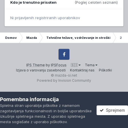
Kdo je trenutno prisoten
(Poglej celoten seznam)
Ni prijavljenih registriranih uporabnikov
Domov
Mazda
Tehnične težave, vzdrževanje in stroški
2.2 
Facebook
IPS Theme
by
IPSFocus
🇸🇮
Tema
Izjava o varovanju zasebnosti
Kontaktiraj nas
Piškotki
© mazda-si.net
Powered by Invision Community
Pomembna informacija
Spletna stran uporablja piškotke z namenom
Sprejmem
zagotavljanja funkcionalnosti in boljše uporabniške
izkušnje spletnega mesta. Z uporabo spletnega
mesta soglašate z uporabo piškotkov.
Forumi
Neprebrano
Prijavi se
Registracija
Več