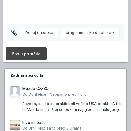
Dodaj datoteke
druge medijske datoteke
Pošlji poročilo
Zadnja sporočila
Mazda CX-30
Od
DonFelipe
·
Napisano
pred 1 uro
Seveda, saj so se prakticirali večina USA orjaki. A ti bi
to Mazdo imel? Prej se pozanimaj glede homologacije.
Pivo mi paše
Od
Bini
·
Napisano
pred 2 urama