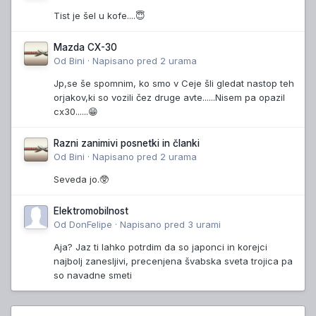
Tist je šel u kofe....😇
Mazda CX-30
Od
Bini
·
Napisano
pred 2 urama
Jp,se še spomnim, ko smo v Ceje šli gledat nastop teh
orjakov,ki so vozili čez druge avte......Nisem pa opazil
cx30......😁
Razni zanimivi posnetki in članki
Od
Bini
·
Napisano
pred 2 urama
Seveda jo.🥸
Elektromobilnost
Od
DonFelipe
·
Napisano
pred 3 urami
Aja? Jaz ti lahko potrdim da so japonci in korejci
najbolj zanesljivi, precenjena švabska sveta trojica pa
so navadne smeti