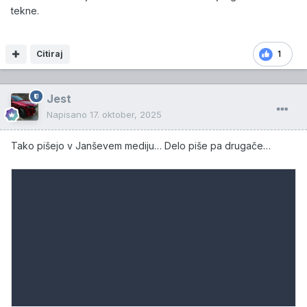
tekne.
Citiraj
1
Jest
Napisano
17. oktober, 2025
Tako pišejo v Janševem mediju… Delo piše pa drugače…