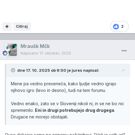
Citiraj
2
Mraušk Mčk
Napisano
17. oktober, 2025
dne 17. 10. 2025 ob 6:50 je
jures
napisal:
Mene pa vedno preseneča, kako ljudje vedno igrajo
njihovo igro (levo in desno), tudi na tem forumu.
Vedno enako, zato se v Sloveniji nikoli ni, in se ne bo nic
spremenilo.
Eni in drugi potrebujejo drug drugega
.
Drugace ne morejo obstajati.
Ovce delujejo samo po principu naši/njihovi. "Volj je volk je!"