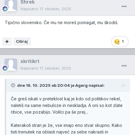
Shrek
Napisano
17. oktober, 2025
Tipično slovensko. Če mu ne moreš pomagat, mu škodiš.
Citiraj
1
skritikrt
Napisano
17. oktober, 2025
dne 16. 10. 2025 ob 20:04 je
Agerg
napisal:
Če greš iskati v preteklost kaj je kdo od politikov rekel,
naletiš na same nebuloze in neskladja. A oni so kot zlate
ribice, vse pozabijo. Volilci pa še prej...
Katerakoli stran je že, vse imajo eno stvar skupno. Kako
tisti trenutek na oblasti največ za sebe nakrasti in