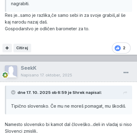
nagrabiti.
Res je...samo je razlika,če samo sebi in za svoje grabiš,al še
kaj narodu nazaj daš.
Gospodarstvo je odličen barometer za to.
Citiraj
2
SeekK
Napisano
17. oktober, 2025
dne 17. 10. 2025 ob 6:59 je
Shrek
napisal:
Tipično slovensko. Če mu ne moreš pomagat, mu škodiš.
Namesto slovensko bi kamot dal človeško...deli in vladaj si niso
Slovenci zmislili..