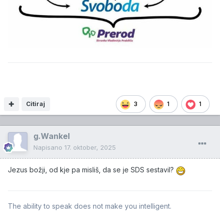
Citiraj
3
1
1
g.Wankel
Napisano
17. oktober, 2025
Jezus božji, od kje pa misliš, da se je SDS sestavil?
The ability to speak does not make you intelligent.