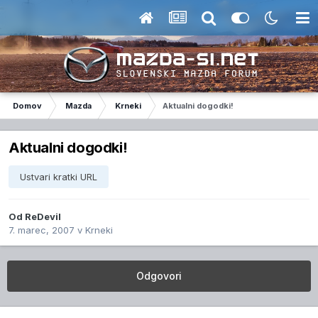
Domov
Mazda
Krneki
Aktualni dogodki!
Aktualni dogodki!
Ustvari kratki URL
Od
ReDevil
7. marec, 2007
v
Krneki
Odgovori