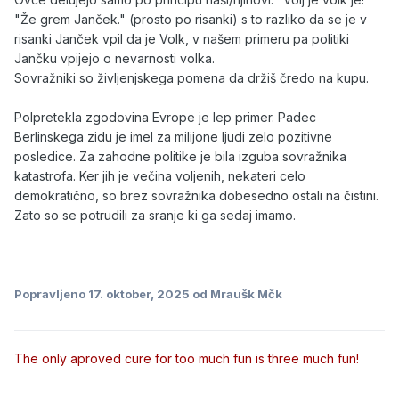
"Že grem Janček." (prosto po risanki) s to razliko da se je v
risanki Janček vpil da je Volk, v našem primeru pa politiki
Jančku vpijejo o nevarnosti volka.
Sovražniki so življenjskega pomena da držiš čredo na kupu.
Polpretekla zgodovina Evrope je lep primer. Padec
Berlinskega zidu je imel za milijone ljudi zelo pozitivne
posledice. Za zahodne politike je bila izguba sovražnika
katastrofa. Ker jih je večina voljenih, nekateri celo
demokratično, so brez sovražnika dobesedno ostali na čistini.
Zato so se potrudili za sranje ki ga sedaj imamo.
Popravljeno
17. oktober, 2025
od Mraušk Mčk
The only aproved cure for too much fun is three much fun!