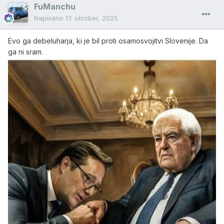
FuManchu
Napisano
17. oktober, 2025
Evo ga debeluharja, ki je bil proti osamosvojitvi Slovenije. Da
ga ni sram.