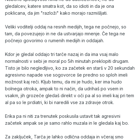
gledalcev, katere smatra kot, da so idioti in da je ona
poklicana, da jim "razloži" kako morajo razmišljati.
Veliki voditelji oddaj na resnih medijih, tega ne počnejo, so
tam, da povezujejo in ne da ustvarjajo mnenje. Če tega ne
počnejo govorimo o rumenih medijih in oddajah.
Kdor je gledal oddajo tri tarče nazaj in da ima vsaj malo
normalnosti v sebi je moral po 5ih minutah preklopiti drugam.
Tisto je bilo negledljivo, ko za začetek en starš v 20 sekundah
agresivno napade vse sogovorce še predno so sploh imeli
možnost kaj reči. Kljub temu, da mi je hudo, ker ima hudo
bolnega otroka, ampak to ni način, da udrihaš po vsem in
vsakm, jih grozeče gledaš direkt v oči pa al so imeli kaj pri tem
al pa so le prdiatri, ki bi naredili vse za zdravje otrok.
Erika pa ni niti za trenutek poskusila ustavit tak agresivni
začetek ampak se je samo rahlo muzala in le gledala kaj bo.
Za zaključek, Tarča je lahko odlična oddaja in včeraj smo