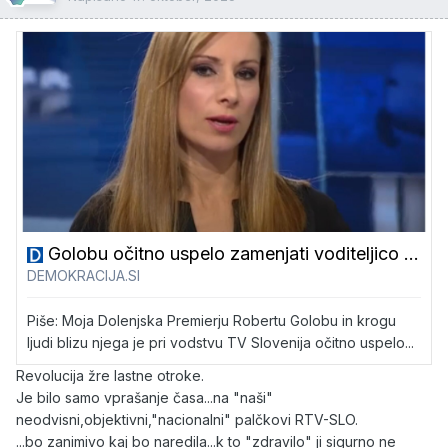
Golobu očitno uspelo zamenjati voditeljico Tarče: namesto Erike Žnidaršič na sceno prihaja Igor E. Bergant! - Demokracija
DEMOKRACIJA.SI
Piše: Moja Dolenjska Premierju Robertu Golobu in krogu
ljudi blizu njega je pri vodstvu TV Slovenija očitno uspelo...
Revolucija žre lastne otroke.
Je bilo samo vprašanje časa...na "naši"
neodvisni,objektivni,"nacionalni" palčkovi RTV-SLO.
...bo zanimivo kaj bo naredila...k to "zdravilo" ji sigurno ne