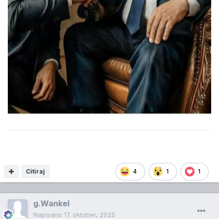
Citiraj
4
1
1
g.Wankel
Napisano
17. oktober, 2025