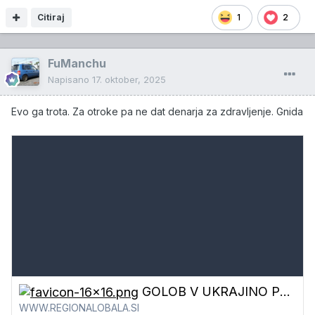
Citiraj
1
2
FuManchu
Napisano
17. oktober, 2025
Evo ga trota. Za otroke pa ne dat denarja za zdravljenje. Gnida
GOLOB V UKRAJINO POŠILJA 'HUMANE' RAKETE:
WWW.REGIONALOBALA.SI