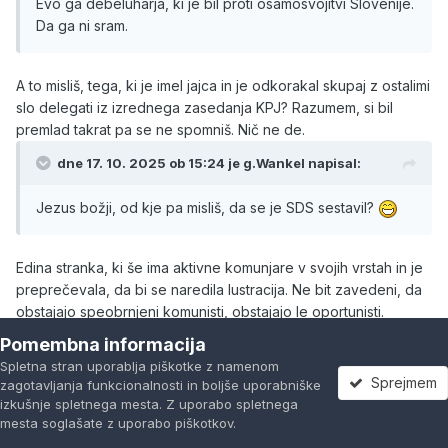
Evo ga debeluharja, ki je bil proti osamosvojitvi Slovenije.
Da ga ni sram.
A to misliš, tega, ki je imel jajca in je odkorakal skupaj z ostalimi
slo delegati iz izrednega zasedanja KPJ? Razumem, si bil
premlad takrat pa se ne spomniš. Nič ne de.
dne 17. 10. 2025 ob 15:24 je
g.Wankel
napisal:
Jezus božji, od kje pa misliš, da se je SDS sestavil?
Edina stranka, ki še ima aktivne komunjare v svojih vrstah in je
preprečevala, da bi se naredila lustracija. Ne bit zavedeni, da
obstajajo speobrnjeni komunisti, obstajajo le oportunisti.
Pomembna informacija
Spletna stran uporablja piškotke z namenom
Sprejmem
zagotavljanja funkcionalnosti in boljše uporabniške
izkušnje spletnega mesta. Z uporabo spletnega
mesta soglašate z uporabo piškotkov.
Forumi
Neprebrano
Prijavi se
Registracija
Več
Citiraj
3