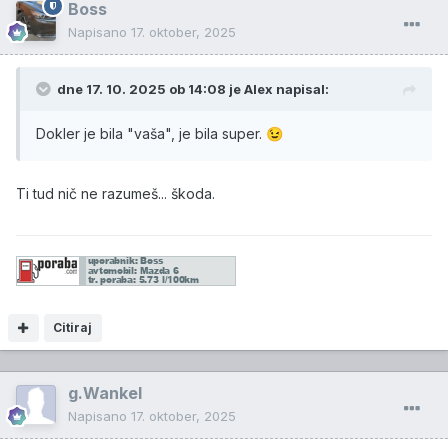
Boss
5. Tema je bila zanimiva, izjave sodelujočih tudi.
Napisano
17. oktober, 2025
Eriki po drugi strani se vidi, da se je učila od Slaka, da se
počuti zelo pomembno in daje vsakič bolj vtis, da je ona
dne 17. 10. 2025 ob 14:08 je
Alex
napisal:
center dogajanja in ne tema. Če ji kaj ni všeč in da ne gre
po njeni zamisli je nesramno skakala v besedo in
Dokler je bila "vaša", je bila super.
😉
prekinjala govorca. Pri tem je bolj izražala kompleks
večvrednosti kot pronicljivosti, da bi od sogovornika
izvedela še kaj več. Nobene spoštljivosti nima ne do
Ti tud nič ne razumeš... škoda.
udeležencev, ne do gledalcev, katere smatra kot, da so
idioti in da je ona poklicana, da jim "razloži" kako morajo
razmišljati.
Veliki voditelji oddaj na resnih medijih, tega ne počnejo,
so tam, da povezujejo in ne da ustvarjajo mnenje. Če
Citiraj
tega ne počnejo govorimo o rumenih medijih in oddajah.
Kdor je gledal oddajo tri tarče nazaj in da ima vsaj malo
g.Wankel
normalnosti v sebi je moral po 5ih minutah preklopiti
Napisano
17. oktober, 2025
drugam. Tisto je bilo negledljivo, ko za začetek en starš