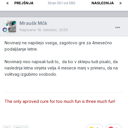
PREJŠNJA
Stran 551 od 580
NASLEDNJA
Mraušk Mčk
Napisano
16. oktober, 2025
Novinarji ne napišejo vsega, zagotovo gre za 4mesečno
podaljšanje letne.
Novimarji niso napisali tudi to, da bo v sklepu tudi pisalo, da
naslednja letna vinjeta velja 4 mesece manj v primeru, da na
volitvag izgubimo svobodo.
The only aproved cure for too much fun is three much fun!