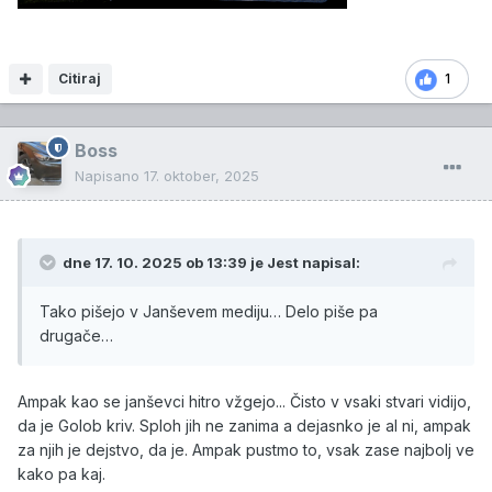
Citiraj
1
Boss
Napisano
17. oktober, 2025
dne 17. 10. 2025 ob 13:39 je
Jest
napisal:
Tako pišejo v Janševem mediju… Delo piše pa
drugače…
Ampak kao se janševci hitro vžgejo... Čisto v vsaki stvari vidijo,
da je Golob kriv. Sploh jih ne zanima a dejasnko je al ni, ampak
za njih je dejstvo, da je. Ampak pustmo to, vsak zase najbolj ve
kako pa kaj.