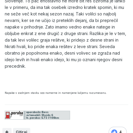
Slovenije. To pač enostavno ne more bit res oziroma je lahko
le v primeru, da ima tak osebek izredno kratek spomin, ki mu
ne seže več kot nekaj sezon nazaj. Taki volilci so najbolj
nevarni, ker se ne učijo iz preteklih dejanj, da bi preprečil
napake v prihodnje. Zato imamo vedno enake natege in
obljube enkrat z ene drugič z druge strani. Razlika je le v tem,
da tak levi volilec graja rešitve, ki pridejo z desne strani in
hkrati hvali, ko pride enaka rešitev z leve strani. Seveda
obratno je popolnoma enako, desni volivec se zgraža nad
idejo levih in hvali enako idejo, ki mu jo oznani njegov desni
precednik.
Napake v zadnjem stavku soo namerne in namenjene lažjemu razumevanu.
Citiraj
4