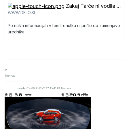
Zakaj Tarče ni vodila Erika Žnidaršič? RTV odgovarja
WWW.DELO.SI
Po naših informacijah v tem trenutku ni prišlo do zamenjave
urednika.
lp
Thomas
mazda CX-60 PHEV327 AWD AT Homura