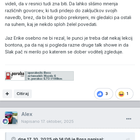
videli, da v resnici tudi zna biti. Da lahko slišimo mnenja
različnih govorcev, ki tudi pridejo do zaključkov svojih
navedb, brez, da bi bili grobo prekinjeni, mi gledalci pa ostali
na suhem, kaj je nekdo sploh želel povedati.
Jaz Erike osebno ne bi rezal, le punci je treba dat nekaj lekcij
bontona, pa da naj si pogleda razne druge talk showe in da
Slak pač ni merilo po katerem se dober voditelj zgleduje.
Citiraj
3
1
Alex
Napisano
17. oktober, 2025
dne 17. 10. 2025 ob 14:06 je
Boss
napisal: