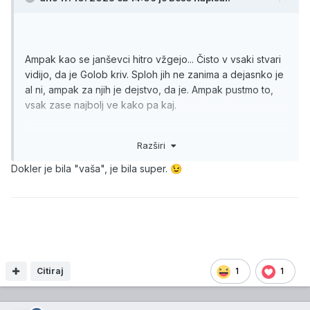
Ampak kao se janševci hitro vžgejo... Čisto v vsaki stvari
vidijo, da je Golob kriv. Sploh jih ne zanima a dejasnko je
al ni, ampak za njih je dejstvo, da je. Ampak pustmo to,
vsak zase najbolj ve kako pa kaj.
Oddaja Tarče včeraj je bila za moje pojme vodena
Razširi
odlično:
1. Bergant je bil spoštljiv do vseh svojih gostov pa ne
Dokler je bila "vaša", je bila super.
😉
glede kaj zastopajo
2. Pustil je da so dokončali svoje stavke brez nasilnega
prekinjanja in skakanja v besedo.
3. Ni dajal občutka, da bi želel peljati zadevo, v smer, ki
bi jo začrtal voditelj.
4. Intiligentnim gledalcem je puščal naj si sami odločijo
Citiraj
1
1
komu bodo verjeli, čigave izjave so primernejše oziroma
bolj verjetne. Se prav je dal nam v roke kako si bomo
zadevo razlagali.