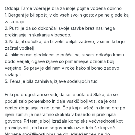
Oddaja Tarče včeraj je bila za moje pojme vodena odlično:
1. Bergant je bil spoštljiv do vseh svojih gostov pa ne glede kaj
zastopajo
2. Pustil je da so dokončali svoje stavke brez nasilnega
prekinjanja in skakanja v besedo.
3. Ni dajal občutka, da bi želel peljati zadevo, v smer, ki bi jo
začrtal voditelj.
4. Intiligentnim gledalcem je puščal naj si sami odločijo komu
bodo verjeli, čigave izjave so primernejše oziroma bolj
verjetne. Se prav je dal nam v roke kako si bomo zadevo
razlagali.
5. Tema je bila zanimiva, izjave sodelujočih tudi.
Eriki po drugi strani se vidi, da se je učila od Slaka, da se
počuti zelo pomembno in daje vsakič bolj vtis, da je ona
center dogajanja in ne tema. Če ji kaj ni všeč in da ne gre po
njeni zamisli je nesramno skakala v besedo in prekinjala
govorca. Pri tem je bolj izražala kompleks večvrednosti kot
pronicljivosti, da bi od sogovornika izvedela še kaj več.
Nobene spoštljivosti nima ne do udeležencev, ne do