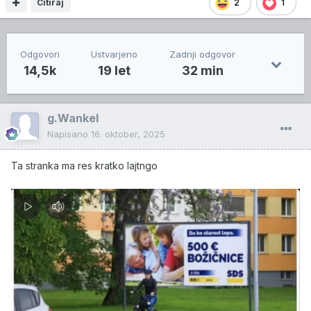
Citiraj
2
1
Odgovori
Ustvarjeno
Zadnji odgovor
14,5k
19 let
32 min
g.Wankel
Napisano
16. oktober, 2025
Ta stranka ma res kratko lajtngo