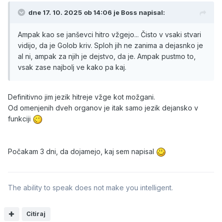
v 20 sekundah agresivno napade vse sogovorce še
dne 17. 10. 2025 ob 14:06 je
Boss
napisal:
predno so sploh imeli možnost kaj reči. Kljub temu, da mi
je hudo, ker ima hudo bolnega otroka, ampak to ni način,
Ampak kao se janševci hitro vžgejo... Čisto v vsaki stvari
da udrihaš po vsem in vsakm, jih grozeče gledaš direkt v
vidijo, da je Golob kriv. Sploh jih ne zanima a dejasnko je
oči pa al so imeli kaj pri tem al pa so le prdiatri, ki bi
al ni, ampak za njih je dejstvo, da je. Ampak pustmo to,
naredili vse za zdravje otrok.
vsak zase najbolj ve kako pa kaj.
Erika pa ni niti za trenutek poskusila ustavit tak agresivni
začetek ampak se je samo rahlo muzala in le gledala kaj
Definitivno jim jezik hitreje vžge kot možgani.
bo.
Od omenjenih dveh organov je itak samo jezik dejansko v
funkciji
Za zaključek, Tarča je lahko odlična oddaja in včeraj smo
videli, da v resnici tudi zna biti. Da lahko slišimo mnenja
različnih govorcev, ki tudi pridejo do zaključkov svojih
Počakam 3 dni, da dojamejo, kaj sem napisal
navedb, brez, da bi bili grobo prekinjeni, mi gledalci pa
ostali na suhem, kaj je nekdo sploh želel povedati.
Jaz Erike osebno ne bi rezal, le punci je treba dat nekaj
The ability to speak does not make you intelligent.
lekcij bontona, pa da naj si pogleda razne druge talk
showe in da Slak pač ni merilo po katerem se dober
Citiraj
voditelj zgleduje.