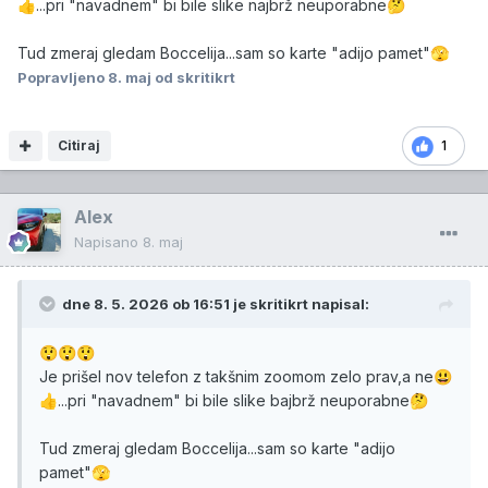
...pri "navadnem" bi bile slike najbrž neuporabne
👍
🤔
Tud zmeraj gledam Boccelija...sam so karte "adijo pamet"
🫣
Popravljeno
8. maj
od skritikrt
Citiraj
1
Alex
Napisano
8. maj
dne 8. 5. 2026 ob 16:51 je
skritikrt
napisal:
😲
😲
😲
Je prišel nov telefon z takšnim zoomom zelo prav,a ne
😃
...pri "navadnem" bi bile slike bajbrž neuporabne
👍
🤔
Tud zmeraj gledam Boccelija...sam so karte "adijo
pamet"
🫣