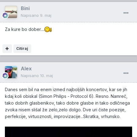
Bini
Napisano
9. maj
Za kure bo dober....
Citiraj
Alex
Napisano
10. maj
Danes sem bil na enem izmed najboljših koncertov, kar se jih
kdaj koli obiskal (Simon Philips - Protocol 6). Resno. Namreč,
tako dobrih glasbenikov, tako dobre glasbe in tako odličnega
zvoka nisem slišal že zelo,zelo dolgo. Dve uri čiste poezije,
perfekcije, virtuoznosti, improvizacije...Skratka, vrhunsko.