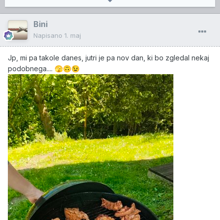
Bini
Napisano
1. maj
Jp, mi pa takole danes, jutri je pa nov dan, ki bo zgledal nekaj
podobnega....
🫣
🙃
😉