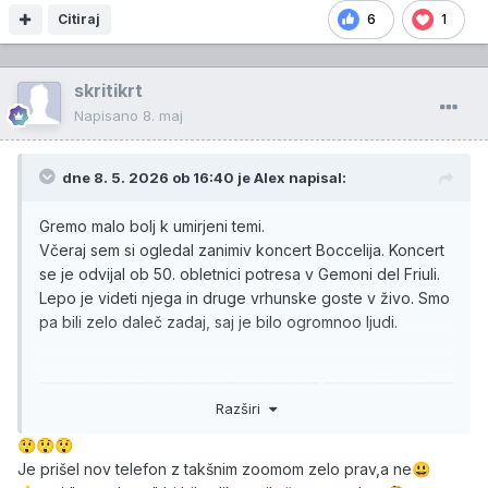
Citiraj
6
1
skritikrt
Napisano
8. maj
dne 8. 5. 2026 ob 16:40 je
Alex
napisal:
Gremo malo bolj k umirjeni temi.
Včeraj sem si ogledal zanimiv koncert Boccelija. Koncert
se je odvijal ob 50. obletnici potresa v Gemoni del Friuli.
Lepo je videti njega in druge vrhunske goste v živo. Smo
pa bili zelo daleč zadaj, saj je bilo ogromnoo ljudi.
Razširi
😲
😲
😲
Je prišel nov telefon z takšnim zoomom zelo prav,a ne
😃