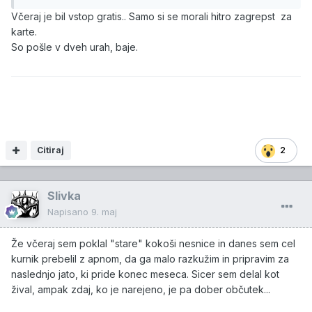
Včeraj je bil vstop gratis.. Samo si se morali hitro zagrepst za
karte.
So pošle v dveh urah, baje.
Citiraj
2
Slivka
Napisano
9. maj
Že včeraj sem poklal "stare" kokoši nesnice in danes sem cel
kurnik prebelil z apnom, da ga malo razkužim in pripravim za
naslednjo jato, ki pride konec meseca. Sicer sem delal kot
žival, ampak zdaj, ko je narejeno, je pa dober občutek...