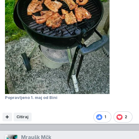
Popravljeno
1. maj
od Bini
Citiraj
1
2
Mraušk Mčk