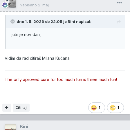
Napisano
2. maj
dne 1. 5. 2026 ob 22:05 je
Bini
napisal:
jutri je nov dan,
Vidim da rad citiraš Milana Kučana.
The only aproved cure for too much fun is three much fun!
Citiraj
1
1
Bini