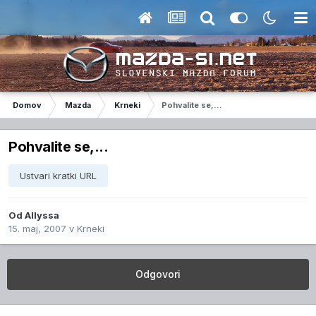
Domov
Mazda
Krneki
Pohvalite se,...
Pohvalite se,...
Ustvari kratki URL
Od
Allyssa
15. maj, 2007
v
Krneki
Odgovori