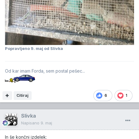
Popravljeno
9. maj
od Slivka
Od kar imam Forda, sem postal pešec...
Citiraj
6
1
Slivka
Napisano
9. maj
In še končni izdelek: