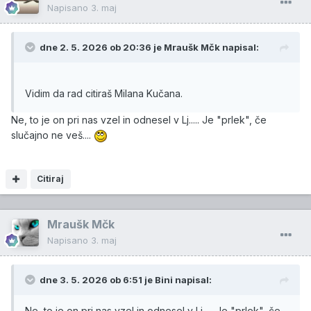
Napisano
3. maj
dne 2. 5. 2026 ob 20:36 je
Mraušk Mčk
napisal:
Vidim da rad citiraš Milana Kučana.
Ne, to je on pri nas vzel in odnesel v Lj..... Je "prlek", če
slučajno ne veš....
Citiraj
Mraušk Mčk
Napisano
3. maj
dne 3. 5. 2026 ob 6:51 je
Bini
napisal:
Ne, to je on pri nas vzel in odnesel v Lj..... Je "prlek", če