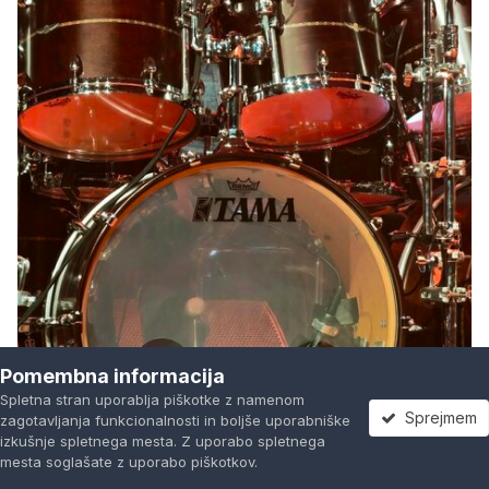
Pomembna informacija
Spletna stran uporablja piškotke z namenom
Sprejmem
zagotavljanja funkcionalnosti in boljše uporabniške
izkušnje spletnega mesta. Z uporabo spletnega
mesta soglašate z uporabo piškotkov.
Forumi
Neprebrano
Prijavi se
Registracija
Več