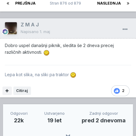
PREJŠNJA
Stran 876 od 879
NASLEDNJA
Z M A J
Napisano
1. maj
Dobro uspel današnji piknik, sledita še 2 dneva precej
različnih aktivnosti.
Lepa kot slika, na sliki pa traktor
Citiraj
2
Odgovori
Ustvarjeno
Zadnji odgovor
22k
19 let
pred 2 dnevoma