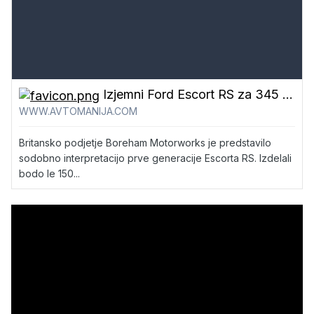
Izjemni Ford Escort RS za 345 tisoč evrov
WWW.AVTOMANIJA.COM
Britansko podjetje Boreham Motorworks je predstavilo
sodobno interpretacijo prve generacije Escorta RS. Izdelali
bodo le 150...