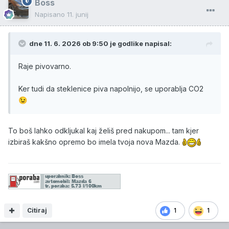
Boss
Napisano
11. junij
dne 11. 6. 2026 ob 9:50 je
godlike
napisal:
Raje pivovarno.
Ker tudi da steklenice piva napolnijo, se uporablja CO2
😉
To boš lahko odkljukal kaj želiš pred nakupom... tam kjer
izbiraš kakšno opremo bo imela tvoja nova Mazda.
Citiraj
1
1