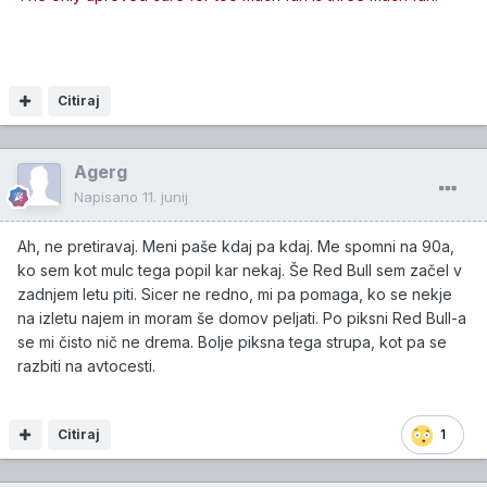
Citiraj
Agerg
Napisano
11. junij
Ah, ne pretiravaj. Meni paše kdaj pa kdaj. Me spomni na 90a,
ko sem kot mulc tega popil kar nekaj. Še Red Bull sem začel v
zadnjem letu piti. Sicer ne redno, mi pa pomaga, ko se nekje
na izletu najem in moram še domov peljati. Po piksni Red Bull-a
se mi čisto nič ne drema. Bolje piksna tega strupa, kot pa se
razbiti na avtocesti.
Citiraj
1