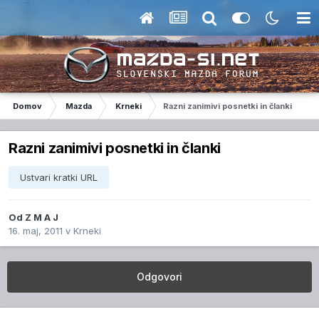
Domov
Mazda
Krneki
Razni zanimivi posnetki in članki
Razni zanimivi posnetki in članki
Ustvari kratki URL
Od
Z M A J
16. maj, 2011
v
Krneki
Odgovori