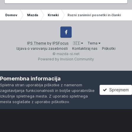
Domov
Mazda
Krneki
Razni zanimivi posnetki in članki
Facebook
IPS Theme
by
IPSFocus
🇸🇮
Tema
Izjava o varovanju zasebnosti
Kontaktiraj nas
Piškotki
© mazda-si.net
Powered by Invision Community
Pomembna informacija
Spletna stran uporablja piškotke z namenom
Sprejmem
zagotavljanja funkcionalnosti in boljše uporabniške
izkušnje spletnega mesta. Z uporabo spletnega
mesta soglašate z uporabo piškotkov.
Forumi
Neprebrano
Prijavi se
Registracija
Več