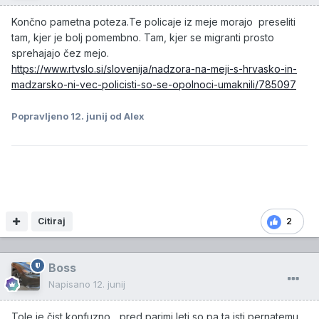
Končno pametna poteza.Te policaje iz meje morajo preseliti
tam, kjer je bolj pomembno. Tam, kjer se migranti prosto
sprehajajo čez mejo.
https://www.rtvslo.si/slovenija/nadzora-na-meji-s-hrvasko-in-
madzarsko-ni-vec-policisti-so-se-opolnoci-umaknili/785097
Popravljeno
12. junij
od Alex
Citiraj
2
Boss
Napisano
12. junij
Tole je čist konfuzno... pred parimi leti so pa ta isti pernatemu