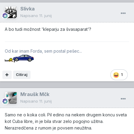
Slivka
Napisano
11. junij
A bo tudi možnost 'kleparju za švasaparat'?
Od kar imam Forda, sem postal pešec...
Citiraj
1
Mraušk Mčk
Napisano
11. junij
Samo ne o koka coli. Pil edino na nekem drugem koncu sveta
kot Cuba libre, in je bila stvar zelo pogojno užitna.
Nerazredčena z rumom je povsem neužitna.