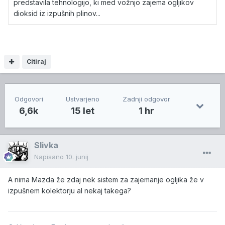
predstavila tehnologijo, ki med vožnjo zajema ogljikov
dioksid iz izpušnih plinov...
Citiraj
Odgovori
Ustvarjeno
Zadnji odgovor
6,6k
15 let
1 hr
Slivka
Napisano
10. junij
A nima Mazda že zdaj nek sistem za zajemanje ogljika že v
izpušnem kolektorju al nekaj takega?