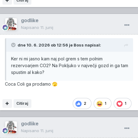
Citiraj
godlike
Napisano
11. junij
dne 10. 6. 2026 ob 12:56 je
Boss
napisal:
Ker ni mi jasno kam naj pol grem s tem polnim
rezervoarjem CO2? Na Pokljuko v največji gozd in ga tam
spustim al kako?
Coca Coli ga prodamo
🫣
Citiraj
2
1
1
godlike
Napisano
11. junij