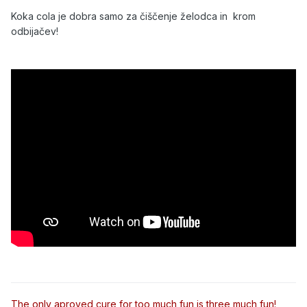
Koka cola je dobra samo za čiščenje želodca in krom
odbijačev!
The only aproved cure for too much fun is three much fun!