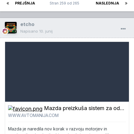
PREJŠNJA
Stran 259 od 265
NASLEDNJA
etcho
Napisano
10. junij
Mazda preizkuša sistem za odstranjevanje ogljikovega dioksida
WWW.AVTOMANIJA.COM
Mazda je naredila nov korak v razvoju motorjev in