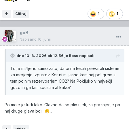
Citiraj
1
1
goB
Napisano
10. junij
dne 10. 6. 2026 ob 12:56 je
Boss
napisal:
To je mišljeno samo zato, da bi na testih prevarali sisteme
za merjenje izpustov. Ker ni mi jasno kam naj pol grem s
tem polnim rezervoarjem CO2? Na Pokljuko v največji
gozd in ga tam spustim al kako?
Po moje je tudi tako. Glavno da so plin ujeli, za praznjenje pa
naj druge glava boli
...
😁