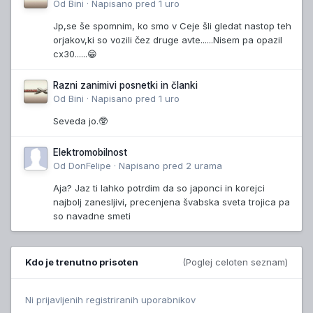
Od
Bini
·
Napisano
pred 1 uro
Jp,se še spomnim, ko smo v Ceje šli gledat nastop teh
orjakov,ki so vozili čez druge avte......Nisem pa opazil
cx30......😁
Razni zanimivi posnetki in članki
Od
Bini
·
Napisano
pred 1 uro
Seveda jo.🥸
Elektromobilnost
Od
DonFelipe
·
Napisano
pred 2 urama
Aja? Jaz ti lahko potrdim da so japonci in korejci
najbolj zanesljivi, precenjena švabska sveta trojica pa
so navadne smeti
Kdo je trenutno prisoten
(Poglej celoten seznam)
Ni prijavljenih registriranih uporabnikov