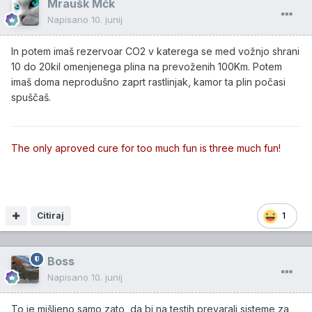
Mraušk Mčk
Napisano
10. junij
In potem imaš rezervoar CO2 v katerega se med vožnjo shrani
10 do 20kil omenjenega plina na prevoženih 100Km. Potem
imaš doma neprodušno zaprt rastlinjak, kamor ta plin počasi
spuščaš.
The only aproved cure for too much fun is three much fun!
Citiraj
1
Boss
Napisano
10. junij
To je mišljeno samo zato, da bi na testih prevarali sisteme za