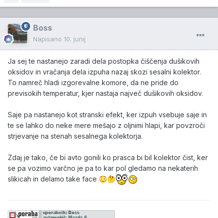
Boss
Napisano
10. junij
Ja sej te nastanejo zaradi dela postopka čiščenja dušikovih
oksidov in vračanja dela izpuha nazaj skozi sesalni kolektor.
To namreč hladi izgorevalne komore, da ne pride do
previsokih temperatur, kjer nastaja največ dušikovih oksidov.
Saje pa nastanejo kot stranski efekt, ker izpuh vsebuje saje in
te se lahko do neke mere mešajo z oljnimi hlapi, kar povzroči
strjevanje na stenah sesalnega kolektorja.
Zdaj je tako, če bi avto gonili ko prasca bi bil kolektor čist, ker
se pa vozimo varčno je pa to kar pol gledamo na nekaterih
slikicah in delamo take face
😳
🤔