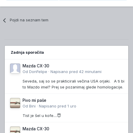
Pojdi na seznam tem
Zadnja sporočila
Mazda CX-30
Od
DonFelipe
·
Napisano
pred 42 minutami
Seveda, saj so se prakticirali večina USA orjaki. A ti bi
to Mazdo imel? Prej se pozanimaj glede homologacije.
Pivo mi paše
Od
Bini
·
Napisano
pred 1 uro
Tist je šel u kofe....😇
Mazda CX-30