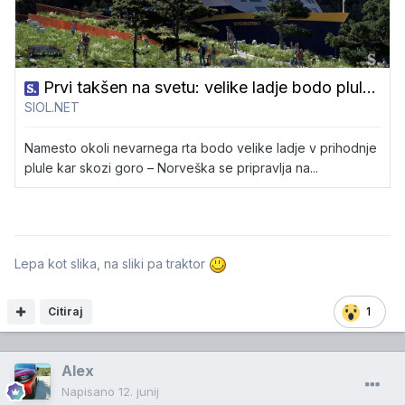
Prvi takšen na svetu: velike ladje bodo plule kar skozi goro
SIOL.NET
Namesto okoli nevarnega rta bodo velike ladje v prihodnje
plule kar skozi goro – Norveška se pripravlja na...
Lepa kot slika, na sliki pa traktor
Citiraj
1
Alex
Napisano
12. junij