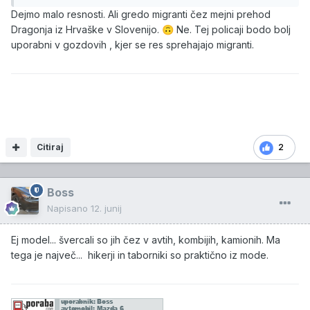
Dejmo malo resnosti. Ali gredo migranti čez mejni prehod
Dragonja iz Hrvaške v Slovenijo.
Ne. Tej policaji bodo bolj
🙃
uporabni v gozdovih , kjer se res sprehajajo migranti.
Citiraj
2
Boss
Napisano
12. junij
Ej model... švercali so jih čez v avtih, kombijih, kamionih. Ma
tega je največ... hikerji in taborniki so praktično iz mode.