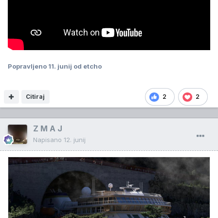
Popravljeno
11. junij
od etcho
Citiraj
2
2
Z M A J
Napisano
12. junij