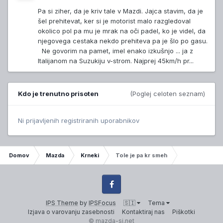
Pa si ziher, da je kriv tale v Mazdi. Jajca stavim, da je
šel prehitevat, ker si je motorist malo razgledoval
okolico pol pa mu je mrak na oči padel, ko je videl, da
njegovega cestaka nekdo prehiteva pa je šlo po gasu.
Ne govorim na pamet, imel enako izkušnjo ... ja z
Italijanom na Suzukiju v-strom. Najprej 45km/h pr...
Kdo je trenutno prisoten
(Poglej celoten seznam)
Ni prijavljenih registriranih uporabnikov
Domov
Mazda
Krneki
Tole je pa kr smeh
Facebook
IPS Theme
by
IPSFocus
🇸🇮
Tema
Izjava o varovanju zasebnosti
Kontaktiraj nas
Piškotki
© mazda-si.net