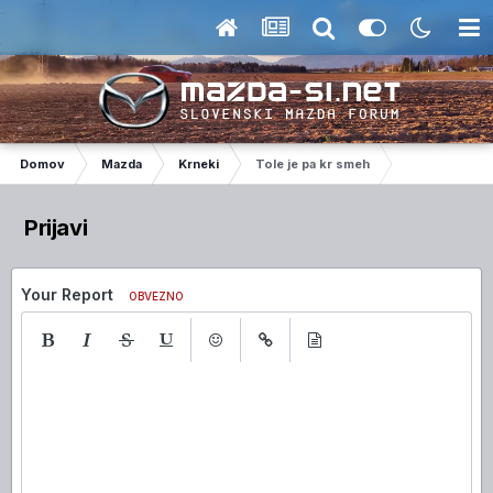
Domov
Mazda
Krneki
Tole je pa kr smeh
Prijavi
Your Report
OBVEZNO