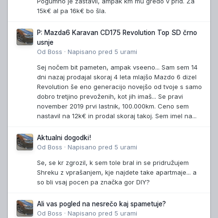
Pogumno je zastavil, ampak km mu gredo v prid. Za
15k€ al pa 16k€ bo šla.
P: Mazda6 Karavan CD175 Revolution Top SD črno
usnje
Od
Boss
·
Napisano
pred 5 urami
Sej nočem bit pameten, ampak vseeno... Sam sem 14
dni nazaj prodajal skoraj 4 leta mlajšo Mazdo 6 dizel
Revolution še eno generacijo novejšo od tvoje s samo
dobro tretjino prevoženih, kot jih imaš... Se pravi
november 2019 prvi lastnik, 100.000km. Ceno sem
nastavil na 12k€ in prodal skoraj takoj. Sem imel na...
Aktualni dogodki!
Od
Boss
·
Napisano
pred 5 urami
Se, se kr zgrozil, k sem tole bral in se pridružujem
Shreku z vprašanjem, kje najdete take apartmaje... a
so bli vsaj pocen pa značka gor DIY?
Ali vas pogled na nesrečo kaj spametuje?
Od
Boss
·
Napisano
pred 5 urami