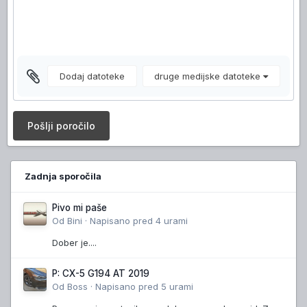
Dodaj datoteke
druge medijske datoteke
Pošlji poročilo
Zadnja sporočila
Pivo mi paše
Od
Bini
·
Napisano
pred 4 urami
Dober je....
P: CX-5 G194 AT 2019
Od
Boss
·
Napisano
pred 5 urami