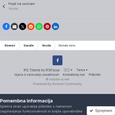
Pojdi na seznam
Vozila
IP.Board Collections by DevFuse
Domov
Garaže
Vozila
Honda civic
Facebook
IPS Theme
by
IPSFocus
🇸🇮
Tema
Izjava o varovanju zasebnosti
Kontaktiraj nas
Piškotki
© mazda-si.net
Powered by Invision Community
Pomembna informacija
Spletna stran uporablja piškotke z namenom
Sprejmem
zagotavljanja funkcionalnosti in boljše uporabniške