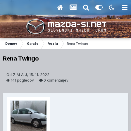
Domov
Garaže
Vozila
Rena Twingo
Rena Twingo
Od Z M A J, 15. 11. 2022
141 pogledov
0 komentarjev