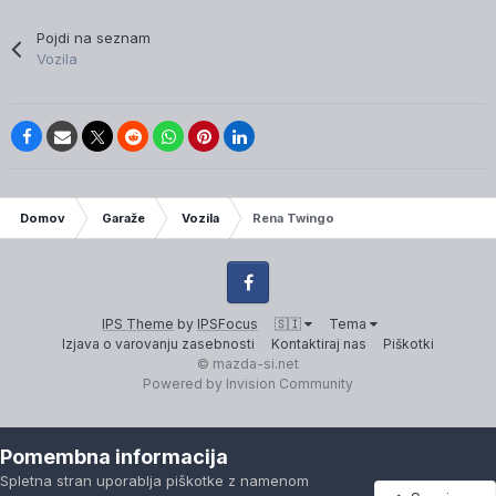
Pojdi na seznam
Vozila
IP.Board Collections by DevFuse
Domov
Garaže
Vozila
Rena Twingo
Facebook
IPS Theme
by
IPSFocus
🇸🇮
Tema
Izjava o varovanju zasebnosti
Kontaktiraj nas
Piškotki
© mazda-si.net
Powered by Invision Community
Pomembna informacija
Spletna stran uporablja piškotke z namenom