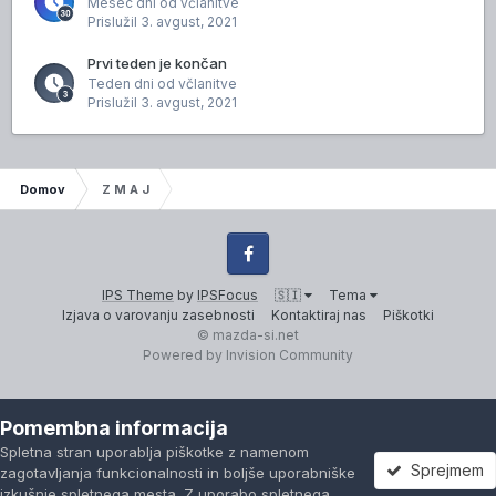
Mesec dni od včlanitve
Prislužil
3. avgust, 2021
Prvi teden je končan
Teden dni od včlanitve
Prislužil
3. avgust, 2021
Domov
Z M A J
Facebook
IPS Theme
by
IPSFocus
🇸🇮
Tema
Izjava o varovanju zasebnosti
Kontaktiraj nas
Piškotki
© mazda-si.net
Powered by Invision Community
Pomembna informacija
Spletna stran uporablja piškotke z namenom
Sprejmem
zagotavljanja funkcionalnosti in boljše uporabniške
izkušnje spletnega mesta. Z uporabo spletnega