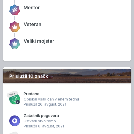
Mentor
Veteran
Veliki mojster
Prislužil 10 značk
Predano
Rare
Obiskal vsak dan v enem tednu
Prislužil
26. avgust, 2021
Začetnik pogovora
Ustvaril prvo temo
Prislužil
6. avgust, 2021