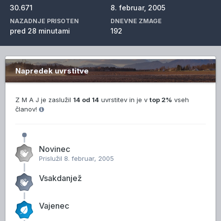
30.671
8. februar, 2005
NAZADNJE PRISOTEN
DNEVNE ZMAGE
pred 28 minutami
192
Napredek uvrstitve
Z M A J je zaslužil
14 od 14
uvrstitev in je v
top 2%
vseh
članov!
Novinec
Prislužil
8. februar, 2005
Vsakdanjež
Vajenec