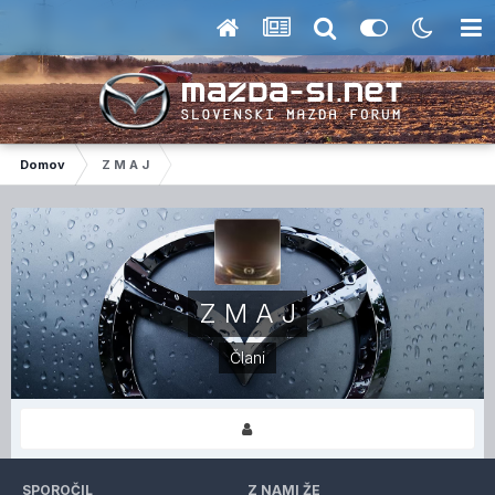
Domov
Z M A J
Z M A J
Člani
SPOROČIL
Z NAMI ŽE