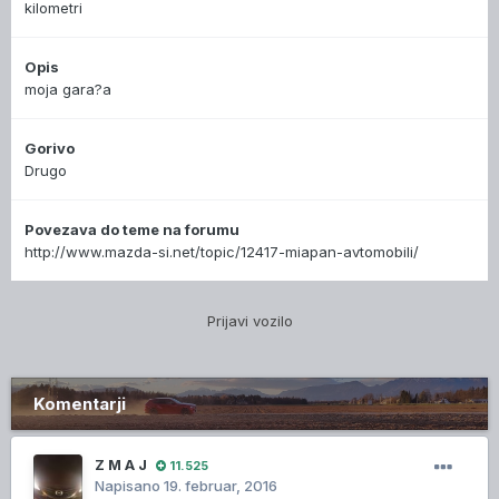
kilometri
Opis
moja gara?a
Gorivo
Drugo
Povezava do teme na forumu
http://www.mazda-si.net/topic/12417-miapan-avtomobili/
Prijavi vozilo
Komentarji
Z M A J
11.525
Napisano
19. februar, 2016