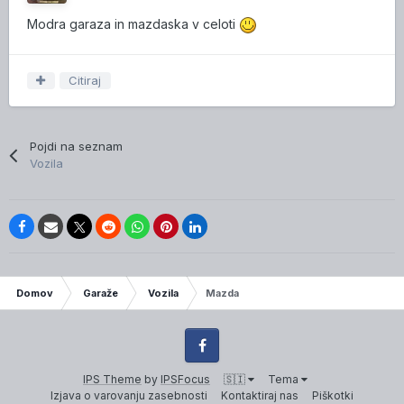
Modra garaza in mazdaska v celoti
Citiraj
Pojdi na seznam
Vozila
IP.Board Collections by DevFuse
Domov
Garaže
Vozila
Mazda
Facebook
IPS Theme
by
IPSFocus
🇸🇮
Tema
Izjava o varovanju zasebnosti
Kontaktiraj nas
Piškotki