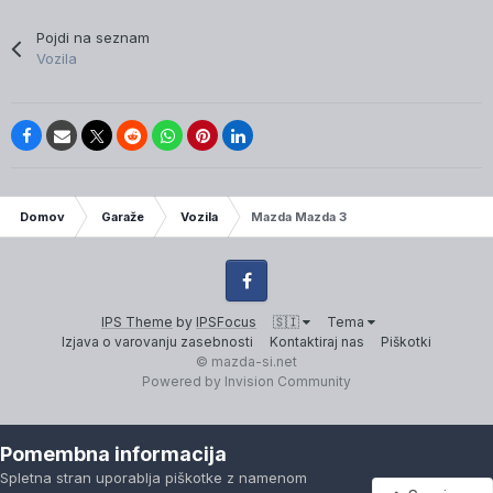
Pojdi na seznam
Vozila
IP.Board Collections by DevFuse
Domov
Garaže
Vozila
Mazda Mazda 3
Facebook
IPS Theme
by
IPSFocus
🇸🇮
Tema
Izjava o varovanju zasebnosti
Kontaktiraj nas
Piškotki
© mazda-si.net
Powered by Invision Community
Pomembna informacija
Spletna stran uporablja piškotke z namenom