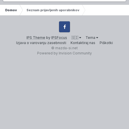
Domov
Seznam prijavljenih uporabnikov
Facebook
IPS Theme
by
IPSFocus
🇸🇮
Tema
Izjava o varovanju zasebnosti
Kontaktiraj nas
Piškotki
© mazda-si.net
Powered by Invision Community