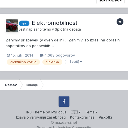
SORTIRAJ PO
Elektromobilnost
ev
Jest
napisano temo v
Splošna debata
Zanimiv prispevek (v dveh delih) ... Zanimivi so izrazi na obrazih
sopotnikov ob pospeskih ...
15. julij, 2014
4.063 odgovorov
(in 1 več)
električno vozilo
elektrika
Domov
Iskanje
Facebook
IPS Theme
by
IPSFocus
🇸🇮
Tema
Izjava o varovanju zasebnosti
Kontaktiraj nas
Piškotki
© mazda-si.net
Powered by Invision Community