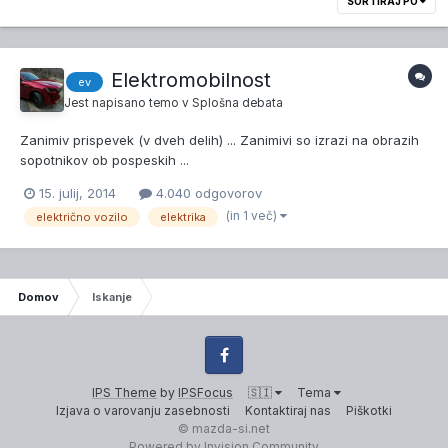
SORTIRAJ PO
Elektromobilnost
ev
Jest
napisano temo v
Splošna debata
Zanimiv prispevek (v dveh delih) ... Zanimivi so izrazi na obrazih
sopotnikov ob pospeskih ...
15. julij, 2014
4.040 odgovorov
(in 1 več)
električno vozilo
elektrika
Domov
Iskanje
Facebook
IPS Theme
by
IPSFocus
🇸🇮
Tema
Izjava o varovanju zasebnosti
Kontaktiraj nas
Piškotki
© mazda-si.net
Powered by Invision Community