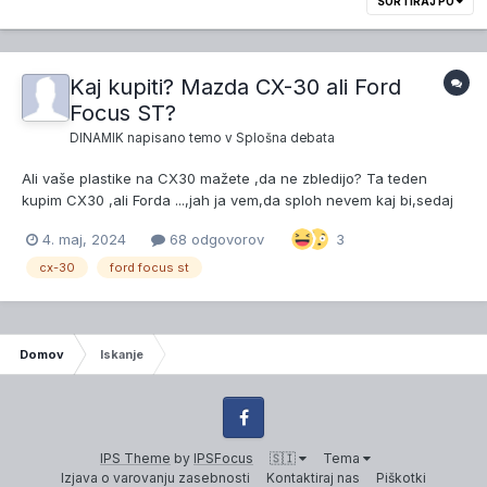
SORTIRAJ PO
Kaj kupiti? Mazda CX-30 ali Ford
Focus ST?
DINAMIK
napisano temo v
Splošna debata
Ali vaše plastike na CX30 mažete ,da ne zbledijo? Ta teden
kupim CX30 ,ali Forda ...,jah ja vem,da sploh nevem kaj bi,sedaj
imam že predračun za fokusa ST 😅🙈
4. maj, 2024
68 odgovorov
3
cx-30
ford focus st
Domov
Iskanje
Facebook
IPS Theme
by
IPSFocus
🇸🇮
Tema
Izjava o varovanju zasebnosti
Kontaktiraj nas
Piškotki