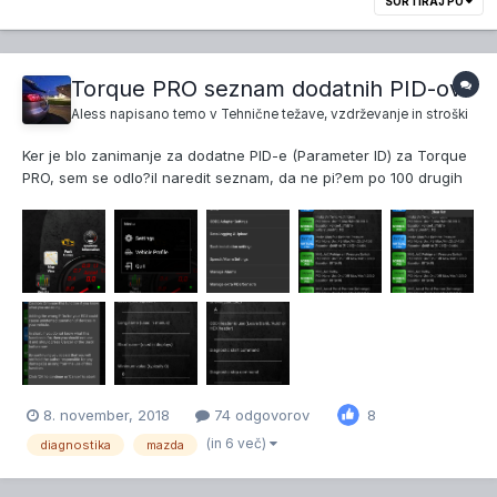
SORTIRAJ PO
Torque PRO seznam dodatnih PID-ov
Aless
napisano temo v
Tehnične težave, vzdrževanje in stroški
Ker je blo zanimanje za dodatne PID-e (Parameter ID) za Torque
PRO, sem se odlo?il naredit seznam, da ne pi?em po 100 drugih
temah. Najprej bom pokazal postopek kako sploh dodati dodatne
PID-e v Torque. Da bo la?je za nove uporabnike Torque, ki se ?e
ne znajdejo najbolje. Prvo odpremo Torque. Gr...
8. november, 2018
74 odgovorov
8
(in 6 več)
diagnostika
mazda