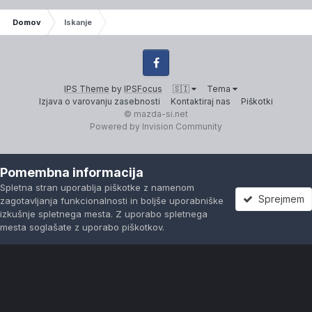
Domov
Iskanje
Facebook
IPS Theme
by
IPSFocus
🇸🇮
Tema
Izjava o varovanju zasebnosti
Kontaktiraj nas
Piškotki
© mazda-si.net
Powered by Invision Community
Pomembna informacija
Spletna stran uporablja piškotke z namenom
Sprejmem
zagotavljanja funkcionalnosti in boljše uporabniške
izkušnje spletnega mesta. Z uporabo spletnega
mesta soglašate z uporabo piškotkov.
Forumi
Neprebrano
Prijavi se
Registracija
Več