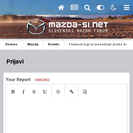
Domov
Mazda
Krneki
Financni trgi in investicije preko borz
Prijavi
Your Report
OBVEZNO