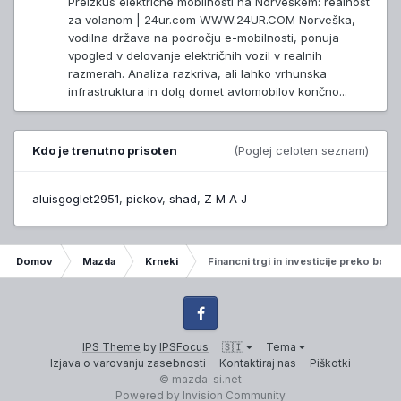
Preizkus električne mobilnosti na Norveškem: realnost
za volanom | 24ur.com WWW.24UR.COM Norveška,
vodilna država na področju e-mobilnosti, ponuja
vpogled v delovanje električnih vozil v realnih
razmerah. Analiza razkriva, ali lahko vrhunska
infrastruktura in dolg domet avtomobilov končno...
Kdo je trenutno prisoten
(Poglej celoten seznam)
aluisgoglet2951
pickov
shad
Z M A J
Domov
Mazda
Krneki
Financni trgi in investicije preko borz
Facebook
IPS Theme
by
IPSFocus
🇸🇮
Tema
Izjava o varovanju zasebnosti
Kontaktiraj nas
Piškotki
© mazda-si.net
Powered by Invision Community