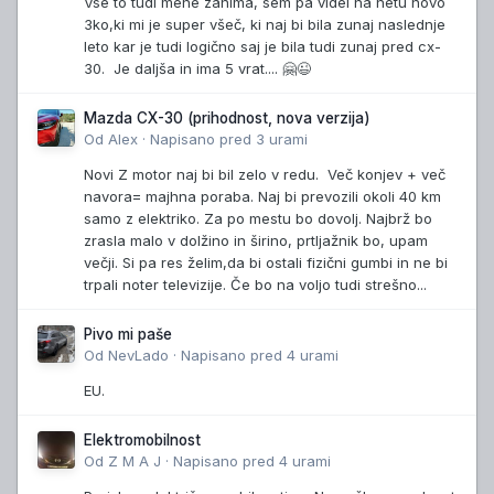
Vse to tudi mene zanima, sem pa videl na netu novo
3ko,ki mi je super všeč, ki naj bi bila zunaj naslednje
leto kar je tudi logično saj je bila tudi zunaj pred cx-
30. Je daljša in ima 5 vrat.... 🤗😉
Mazda CX-30 (prihodnost, nova verzija)
Od
Alex
·
Napisano
pred 3 urami
Novi Z motor naj bi bil zelo v redu. Več konjev + več
navora= majhna poraba. Naj bi prevozili okoli 40 km
samo z elektriko. Za po mestu bo dovolj. Najbrž bo
zrasla malo v dolžino in širino, prtljažnik bo, upam
večji. Si pa res želim,da bi ostali fizični gumbi in ne bi
trpali noter televizije. Če bo na voljo tudi strešno...
Pivo mi paše
Od
NevLado
·
Napisano
pred 4 urami
EU.
Elektromobilnost
Od
Z M A J
·
Napisano
pred 4 urami