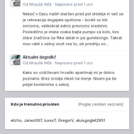
Od
Mraušk Mčk
·
Napisano
pred 1 uro
Nekoč v času naših staršev pred pol stoletja in več se
je rekreacija dogajala spotoma - bicikli so bili
osnovno, velikokrat edino prevozno sredstvo.
Posledično je imela vsaka bajta pumpo za kolo, kos
stare zračnice za flike delat in pa gumilezngo. Takrat
niso rabli s seboj vozit vse to, ob predrtju so...
Aktualni dogodki!
Od
Mraušk Mčk
·
Napisano
pred 1 uro
Kako so vzdrževani hrvaški apartmaji mi je dobro
poznano. Brez orodja nikoli na morje. Nisem pa še
peljal kombinirke s seboj.
Kdo je trenutno prisoten
(Poglej celoten seznam)
etcho
Janez007
luxxx7
GregorV
aluisgoglet2951