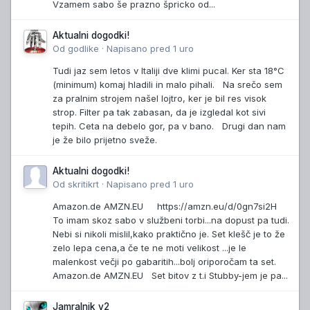
Vzamem sabo še prazno špricko od...
Aktualni dogodki!
Od
godlike
·
Napisano
pred 1 uro
Tudi jaz sem letos v Italiji dve klimi pucal. Ker sta 18°C
(minimum) komaj hladili in malo pihali. Na srečo sem
za pralnim strojem našel lojtro, ker je bil res visok
strop. Filter pa tak zabasan, da je izgledal kot sivi
tepih. Ceta na debelo gor, pa v bano. Drugi dan nam
je že bilo prijetno sveže.
Aktualni dogodki!
Od
skritikrt
·
Napisano
pred 1 uro
Amazon.de AMZN.EU https://amzn.eu/d/0gn7si2H
To imam skoz sabo v službeni torbi...na dopust pa tudi.
Nebi si nikoli mislil,kako praktično je. Set klešč je to že
zelo lepa cena,a če te ne moti velikost ...je le
malenkost večji po gabaritih...bolj oriporočam ta set.
Amazon.de AMZN.EU Set bitov z t.i Stubby-jem je pa...
Jamralnik v2