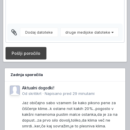
Dodaj datoteke
druge medijske datoteke
Pošlji poročilo
Zadnja sporočila
Aktualni dogodki!
Od
skritikrt
·
Napisano
pred 29 minutami
Jaz običajno sabo vzamem še kako piksno pene za
čiščenje klime...k ostane not kakih 20%...pogosto v
kakšni namenoma pustim malce ostanka,da je za na
dopust...za prvo silo dovolj,toliko,da klima več ne
smrdi...ker,če kaj sovražim,je to plesniva klima.