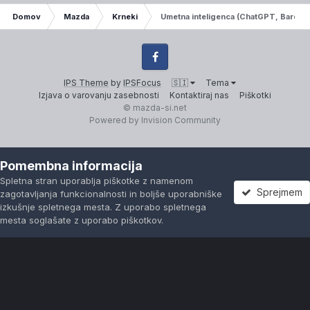
Domov
Mazda
Krneki
Umetna inteligenca (ChatGPT, Bard,...
Facebook
IPS Theme
by
IPSFocus
🇸🇮
Tema
Izjava o varovanju zasebnosti
Kontaktiraj nas
Piškotki
© mazda-si.net
Powered by Invision Community
Pomembna informacija
Spletna stran uporablja piškotke z namenom
Sprejmem
zagotavljanja funkcionalnosti in boljše uporabniške
izkušnje spletnega mesta. Z uporabo spletnega
mesta soglašate z uporabo piškotkov.
Forumi
Neprebrano
Prijavi se
Registracija
Več