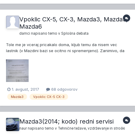
brskal po spletu in naj bi se ta vod...
Vpoklic CX-5, CX-3, Mazda3, Mazda5,
Mazda6
damci
napisano temo v
Splošna debata
Tole me je vceraj pricakalo doma, kljub temu da nisem vec
lastnik (v Mazdini bazi se ocitno ni spremenjeno). Zanimivo, da
so posto poslali iz Zagreba.
1. avgust, 2017
68 odgovorov
Mazda3
Vpoklic CX-5 CX-3
Mazda3(2014; kodo) redni servisi
naur
napisano temo v
Tehnične težave, vzdrževanje in stroški