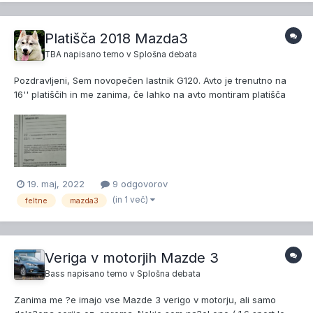
Platišča 2018 Mazda3
TBA
napisano temo v
Splošna debata
Pozdravljeni, Sem novopečen lastnik G120. Avto je trenutno na
16'' platiščih in me zanima, če lahko na avto montiram platišča
dimenzije J7x18 ET50 (borbet design V)brez dodatne
homologacije za pnevmatike ki so navedene pod opombe.
19. maj, 2022
9 odgovorov
(in 1 več)
feltne
mazda3
Veriga v motorjih Mazde 3
Bass
napisano temo v
Splošna debata
Zanima me ?e imajo vse Mazde 3 verigo v motorju, ali samo