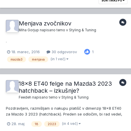
SORTIRAJ PO
Menjava zvočnikov
Miha Gorjup
napisano temo v
Styling & Tuning
.
18. marec, 2016
30 odgovorov
1
(in 1 več)
mazda3
menjava
18x8 ET40 felge na Mazda3 2023
hatchback – izkušnje?
Feedeh
napisano temo v
Styling & Tuning
Pozdravljeni, razmišljam o nakupu platišč v dimenziji 18x8 ET40
za Mazdo 3 2023 (hatchback). Preden se odločim, bi rad vedel,
če je kdo že imel take felge na tem modelu. Na njih bi namestil
(in 4 več)
28. maj
18
2023
pnevmatike velikosti 225/40R18. Zanima me: - Ali bi felge teh