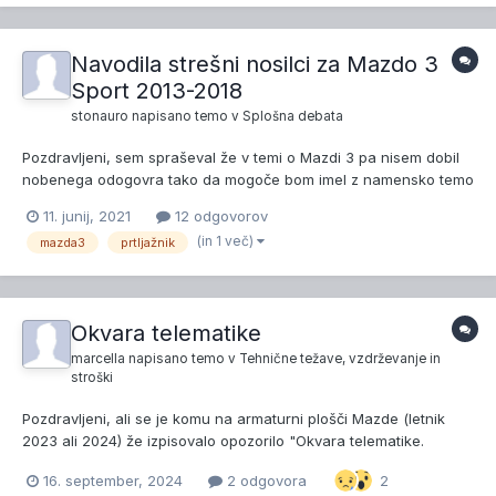
dimenzij gledale če...
Navodila strešni nosilci za Mazdo 3
Sport 2013-2018
stonauro
napisano temo v
Splošna debata
Pozdravljeni, sem spraševal že v temi o Mazdi 3 pa nisem dobil
nobenega odogovra tako da mogoče bom imel z namensko temo
več sreče. Zanima me ali ima kdo pri roki navodila za montažo
11. junij, 2021
12 odgovorov
original strešnih nosilcev za Mazdo 3 Sport 2013-2018. Namreč
(in 1 več)
mazda3
prtljažnik
kupil sem rabljene in jih zraven nisem...
Okvara telematike
marcella
napisano temo v
Tehnične težave, vzdrževanje in
stroški
Pozdravljeni, ali se je komu na armaturni plošči Mazde (letnik
2023 ali 2024) že izpisovalo opozorilo "Okvara telematike.
Poskrbite za pregled vozila" skupaj z zvočnim signalom? Če ja,
16. september, 2024
2 odgovora
2
ali ste šli na servis? Kako ste tam zadevo uredili? Hvala za