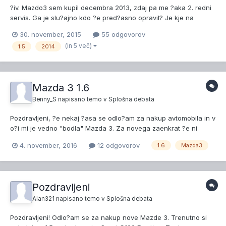
?iv. Mazdo3 sem kupil decembra 2013, zdaj pa me ?aka 2. redni
servis. Ga je slu?ajno kdo ?e pred?asno opravil? Je kje na
internetu papir, kaj morajo vse zamenjati? Po ponudbi sode? naj
30. november, 2015
55 odgovorov
bi zamenjali tudi v?igalne sve?ke... pri dve leti starem
(in 5 več)
1.5
2014
avtomobilu? Je to normalno? Kak?ne so ponavadi cene? L...
Mazda 3 1.6
Benny_S
napisano temo v
Splošna debata
Pozdravljeni, ?e nekaj ?asa se odlo?am za nakup avtomobila in v
o?i mi je vedno "bodla" Mazda 3. Za novega zaenkrat ?e ni
denarja zato se oziram po rabljenem, cca 5 let starem do nekje
4. november, 2016
12 odgovorov
1.6
Mazda3
max. 10-11k?. Ker ne delam dalj?ih relacij bi najraje vzel
bencinarja, 1.6 se mi zdi povsem dovolj, kaj pa vi m...
Pozdravljeni
Alan321
napisano temo v
Splošna debata
Pozdravljeni! Odlo?am se za nakup nove Mazde 3. Trenutno si