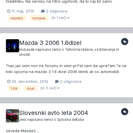
hladilniku. Na servisu na hitro ugotovili, da bi naj bil zanic
ventilator - ter da je treba nabaviti novega (250eur+delo). Zvedel
11. maj, 2015
2 odgovora
pa sem, da gre velikokrat za kaksno napako v oksidiranem kablu
(in 1 več)
mazda3
menjava
pri tem sistemu ventilatorja, ter da ni...
Mazda 3 2006 1.6dizel
klobasek
napisano temo v
Tehnične težave, vzdrževanje in
stroški
?ivjo jaz sem nov na forumu in sem pri?el sem da upra?am ?e se
kdo spozna na mazdo 3 1.6 dizel 2006 letnik ali so avtomobili
zanesljivi ker imam eno ogledano za nakup do zdaj sem imel
26. december, 2014
2 odgovora
golfa dizela 10 let in bi sedaj nekaj novega za dlje ?asa in ?e mi
(in 3 več)
1.6d
dizel
kdo lahko malo razlo?i o mazdah ali so zanesljivi...
Slovesnki avto leta 2004
Jest
napisano temo v
Splošna debata
seveda Mazda3 ...