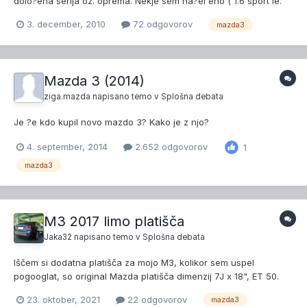
dolo?ena serija oz. oprema. Nekje sem na?el eno ( 1.6 sport le.
2005 ), ki naj bi imela verigo in zdaj nevem ali je to slu?ajo ena
3. december, 2010
72 odgovorov
mazda3
tak?na serija.
Mazda 3 (2014)
ziga.mazda
napisano temo v
Splošna debata
Je ?e kdo kupil novo mazdo 3? Kako je z njo?
4. september, 2014
2.652 odgovorov
1
mazda3
M3 2017 limo platišča
Jaka32
napisano temo v
Splošna debata
Iščem si dodatna platišča za mojo M3, kolikor sem uspel
pogooglat, so original Mazda platišča dimenzij 7J x 18", ET 50.
Zimske gume imam Michelin pilot alpin PA4, dimenzij 215/45/18.
23. oktober, 2021
22 odgovorov
mazda3
Zanima me, ali lahko te gume montiram tudi na platišča 7.5J x 18"