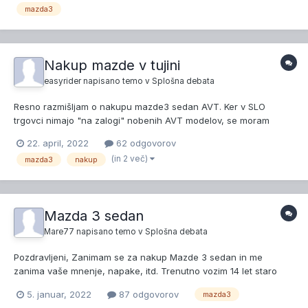
odgovore. Lp
mazda3
Nakup mazde v tujini
easyrider
napisano temo v
Splošna debata
Resno razmišljam o nakupu mazde3 sedan AVT. Ker v SLO
trgovci nimajo "na zalogi" nobenih AVT modelov, se moram
postaviti v čakalno vrsto in naročiti svoj primerek. Ima kdo
22. april, 2022
62 odgovorov
izkušnje z nakupom Mazde v Avstriji? Tam bi poskusil srečo z
(in 2 več)
mazda3
nakup
kakšnim AVT modelom "iz zaloge". BR...
Mazda 3 sedan
Mare77
napisano temo v
Splošna debata
Pozdravljeni, Zanimam se za nakup Mazde 3 sedan in me
zanima vaše mnenje, napake, itd. Trenutno vozim 14 let staro
hondo civic, ki je sicer odlična, ampak zaželel sem si nekaj
5. januar, 2022
87 odgovorov
mazda3
novejšega. V oči mi je padla Mazda3, sedan, in sicer z 150