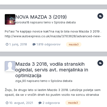
ET 45 ali pa na 8J x 18" ET 43. In pa sev...
NOVA MAZDA 3 (2019)
koroska18
napisano temo v
Splošna debata
Po?asi ?e kapljajo novice kak?na naj bi bila nova Mazda 3 2019 .
http://www.autoexpress.co.uk/mazda/3/103628/advanced-new-
2019-mazda-3-to-ko-diesels
1. junij, 2018
1.819 odgovorov
mazda3
https://www.carscoops.com/2018/06/next-gen-mazda3-
premiere-la-auto-show/
Mazda 3 2018, vodila stranskih
ogledal, servis avt. menjalinka in
optimizacija
ziga_90
napisano temo v
Splošna debata
Živjo, že drugo leto si lastim Mazdo 3 2018. Letošnje poletje sem
opazil, da se v vročih dneh ko pustim vozilo na soncu stranska
ogledala ne odpirajo ob odklepanju vozila. Začelo se je s
10. avgust, 2021
2 odgovora
mazda3
sopotnikovo stranjo, sedaj pa tudi na voznikovi strani. Malo sem