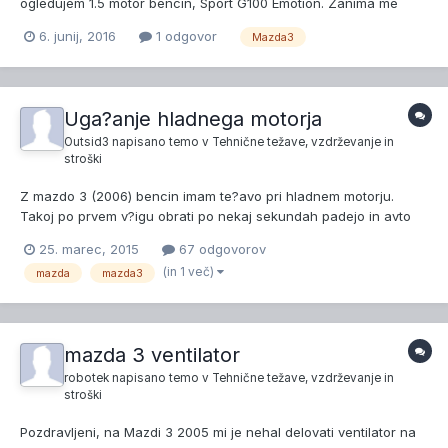
ogledujem 1.5 motor bencin, Sport G100 Emotion. Zanima me
slede?e: - Poraba - V kateri avtohisi najbol ugoden nakup -
6. junij, 2016
1 odgovor
Mazda3
Slabosti - Prednosti Vsaka informacija je dobrodo?la, do zdaj
sem se lastil Volvota tako da nimam izkusenj z M...
Uga?anje hladnega motorja
Outsid3
napisano temo v
Tehnične težave, vzdrževanje in
stroški
Z mazdo 3 (2006) bencin imam te?avo pri hladnem motorju.
Takoj po prvem v?igu obrati po nekaj sekundah padejo in avto
ugasne. Po drugem v?igu avto ugasne kasneje. V prvih nekaj
25. marec, 2015
67 odgovorov
minutah vo?nje (pri hladnem motorju) avto ugasne pri vsakem
(in 1 več)
mazda
mazda3
ustavljanju. V motorju se tudi sli?ijo poki in cukanje (nemiren...
mazda 3 ventilator
robotek
napisano temo v
Tehnične težave, vzdrževanje in
stroški
Pozdravljeni, na Mazdi 3 2005 mi je nehal delovati ventilator na