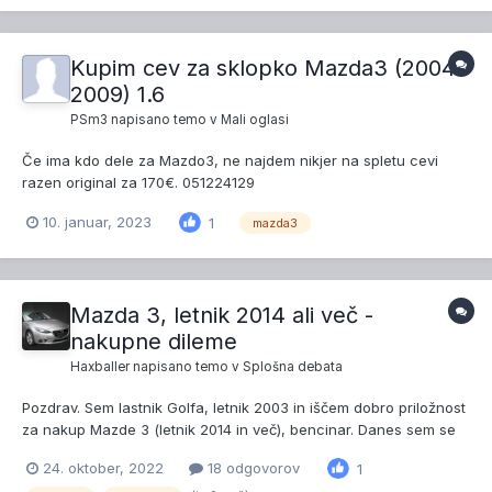
konjskim motorjem, sound style oprema. Kolk sem si pogledal...
Kupim cev za sklopko Mazda3 (2004-
2009) 1.6
PSm3
napisano temo v
Mali oglasi
Če ima kdo dele za Mazdo3, ne najdem nikjer na spletu cevi
razen original za 170€. 051224129
10. januar, 2023
1
mazda3
Mazda 3, letnik 2014 ali več -
nakupne dileme
Haxballer
napisano temo v
Splošna debata
Pozdrav. Sem lastnik Golfa, letnik 2003 in iščem dobro priložnost
za nakup Mazde 3 (letnik 2014 in več), bencinar. Danes sem se
pridružil Mazdinemu forumu, upam, da kmalu tudi vam
24. oktober, 2022
18 odgovorov
1
Mazdašem... Zaenkrat še kolebam med limuzino in