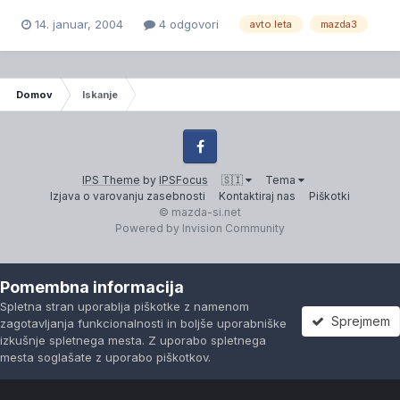
14. januar, 2004
4 odgovori
avto leta
mazda3
Domov
Iskanje
Facebook
IPS Theme
by
IPSFocus
🇸🇮
Tema
Izjava o varovanju zasebnosti
Kontaktiraj nas
Piškotki
© mazda-si.net
Powered by Invision Community
Pomembna informacija
Spletna stran uporablja piškotke z namenom
Sprejmem
zagotavljanja funkcionalnosti in boljše uporabniške
izkušnje spletnega mesta. Z uporabo spletnega
mesta soglašate z uporabo piškotkov.
Forumi
Neprebrano
Prijavi se
Registracija
Več