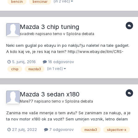
kombilimuzino, ker prostora v prtljažniku ne potrebujem...
(in 2 več)
bencin
bencinar
Mazda 3 chip tuning
svadreb
napisano temo v
Splošna debata
Neki sem guglal po ebayu in po naklju?ju naletel na tale gadget.
A kdo kaj ve, je res kaj na tem? http://www.ebay.de/itm/CRS-
TUNING-CHIPTUNING-CHIP-POWER-TUNING-BOX-
5. junij, 2016
16 odgovorov
BENZINMOTOREN-0OBD-MAZDA-/222136495430?
(in 1 več)
chip
mazda3
fits=Make%3AMazda|Model%3A3|Platform%3ABL
Mazda 3 sedan x180
Mare77
napisano temo v
Splošna debata
Zanima me vaše mnenje o tem avtu? Se zanimam za nakup, a je
ta nov motor x180 ok za vozit? Sem umirjen voznik, letno delam
okoli 15. 000 km. Cena se mi ne zdi ravno pretirana, zdej če je
27. julij, 2022
7 odgovorov
mazda3
skyactive-x
vse OK z avtom. https://www.avto.net/Ads/details.asp?
id=17377296&display=Mazda Mazda3