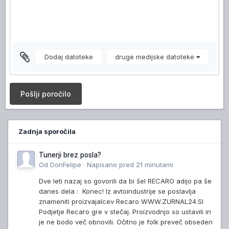
Dodaj datoteke
druge medijske datoteke
Pošlji poročilo
Zadnja sporočila
Tunerji brez posla?
Od
DonFelipe
·
Napisano
pred 21 minutami
Dve leti nazaj so govorili da bi šel RECARO adijo pa še
danes dela : Konec! Iz avtoindustrije se poslavlja
znameniti proizvajalcev Recaro WWW.ZURNAL24.SI
Podjetje Recaro gre v stečaj. Proizvodnjo so ustavili in
je ne bodo več obnovili. Očitno je folk preveč obseden