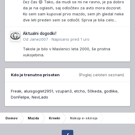
čez čas 😄 Tako, da mudi se mi ne ravno, je pa dobro
da je na oglasih, saj odločitev za avto mora dozoret.
Ko sem sam kupoval prvo mazdo, sem jih gledal neke
dve leti preden sem se odločil. Sprva je bila celo...
Aktualni dogodki!
Od
Janez007
·
Napisano
pred 1 uro
Takole je bilo v Maslenici leta 2000, še pristna
vukojebina.
Kdo je trenutno prisoten
(Poglej celoten seznam)
Freak
aluisgoglet2951
vzupan3
etcho
50keda
godlike
DonFelipe
NevLado
Domov
Mazda
Krneki
Nakup e-skiroja