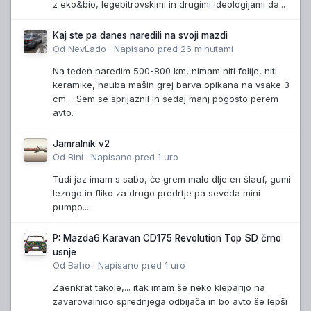
z eko&bio, legebitrovskimi in drugimi ideologijami da...
Kaj ste pa danes naredili na svoji mazdi
Od
NevLado
·
Napisano
pred 26 minutami
Na teden naredim 500-800 km, nimam niti folije, niti
keramike, hauba mašin grej barva opikana na vsake 3
cm. Sem se sprijaznil in sedaj manj pogosto perem
avto.
Jamralnik v2
Od
Bini
·
Napisano
pred 1 uro
Tudi jaz imam s sabo, če grem malo dlje en šlauf, gumi
lezngo in fliko za drugo predrtje pa seveda mini
pumpo....
P: Mazda6 Karavan CD175 Revolution Top SD črno
usnje
Od
Baho
·
Napisano
pred 1 uro
Zaenkrat takole,... itak imam še neko kleparijo na
zavarovalnico sprednjega odbijača in bo avto še lepši