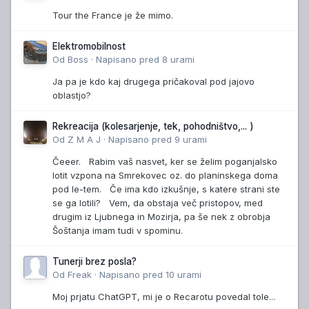
Tour the France je že mimo.
Elektromobilnost
Od
Boss
·
Napisano
pred 8 urami
Ja pa je kdo kaj drugega pričakoval pod jajovo
oblastjo?
Rekreacija (kolesarjenje, tek, pohodništvo,... )
Od
Z M A J
·
Napisano
pred 9 urami
Čeeer. Rabim vaš nasvet, ker se želim poganjalsko
lotit vzpona na Smrekovec oz. do planinskega doma
pod le-tem. Če ima kdo izkušnje, s katere strani ste
se ga lotili? Vem, da obstaja več pristopov, med
drugim iz Ljubnega in Mozirja, pa še nek z obrobja
Šoštanja imam tudi v spominu.
Tunerji brez posla?
Od
Freak
·
Napisano
pred 10 urami
Moj prjatu ChatGPT, mi je o Recarotu povedal tole...