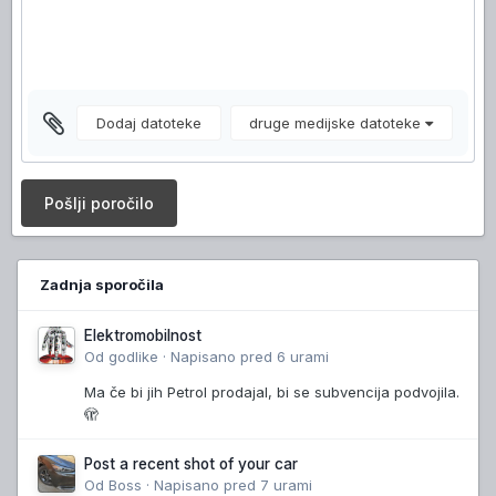
Dodaj datoteke
druge medijske datoteke
Pošlji poročilo
Zadnja sporočila
Elektromobilnost
Od
godlike
·
Napisano
pred 6 urami
Ma če bi jih Petrol prodajal, bi se subvencija podvojila.
🫣
Post a recent shot of your car
Od
Boss
·
Napisano
pred 7 urami