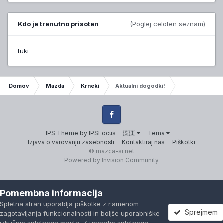
Kdo je trenutno prisoten
(Poglej celoten seznam)
tuki
Domov
Mazda
Krneki
Aktualni dogodki!
Facebook
IPS Theme
by
IPSFocus
🇸🇮
Tema
Izjava o varovanju zasebnosti
Kontaktiraj nas
Piškotki
© mazda-si.net
Powered by Invision Community
Pomembna informacija
Spletna stran uporablja piškotke z namenom
Sprejmem
zagotavljanja funkcionalnosti in boljše uporabniške
izkušnje spletnega mesta. Z uporabo spletnega