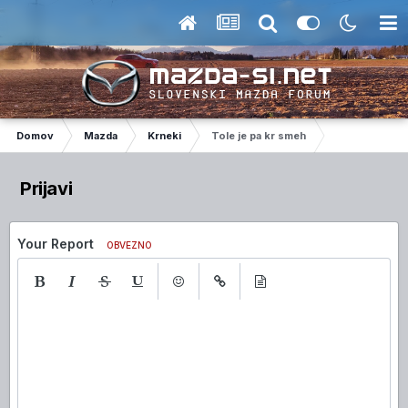
Domov
Mazda
Krneki
Tole je pa kr smeh
Prijavi
Your Report
OBVEZNO