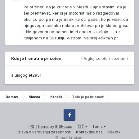
Pa si ziher, da je kriv tale v Mazdi. Jajca stavim, da je
šel prehitevat, ker si je motorist malo razgledoval
okolico pol pa mu je mrak na oči padel, ko je videl, da
njegovega cestaka nekdo prehiteva pa je šlo po gasu.
Ne govorim na pamet, imel enako izkušnjo ... ja z
Italijanom na Suzukiju v-strom. Najprej 45km/h pr...
Kdo je trenutno prisoten
(Poglej celoten seznam)
aluisgoglet2951
Domov
Mazda
Krneki
Tole je pa kr smeh
Facebook
IPS Theme
by
IPSFocus
🇸🇮
Tema
Izjava o varovanju zasebnosti
Kontaktiraj nas
Piškotki
© mazda-si.net