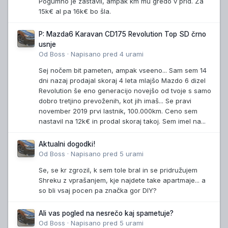
Pogumno je zastavil, ampak km mu gredo v prid. Za
15k€ al pa 16k€ bo šla.
P: Mazda6 Karavan CD175 Revolution Top SD črno
usnje
Od
Boss
·
Napisano
pred 4 urami
Sej nočem bit pameten, ampak vseeno... Sam sem 14
dni nazaj prodajal skoraj 4 leta mlajšo Mazdo 6 dizel
Revolution še eno generacijo novejšo od tvoje s samo
dobro tretjino prevoženih, kot jih imaš... Se pravi
november 2019 prvi lastnik, 100.000km. Ceno sem
nastavil na 12k€ in prodal skoraj takoj. Sem imel na...
Aktualni dogodki!
Od
Boss
·
Napisano
pred 5 urami
Se, se kr zgrozil, k sem tole bral in se pridružujem
Shreku z vprašanjem, kje najdete take apartmaje... a
so bli vsaj pocen pa značka gor DIY?
Ali vas pogled na nesrečo kaj spametuje?
Od
Boss
·
Napisano
pred 5 urami