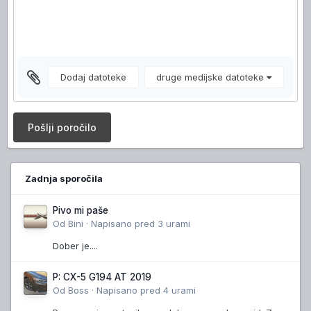
Dodaj datoteke
druge medijske datoteke
Pošlji poročilo
Zadnja sporočila
Pivo mi paše
Od
Bini
·
Napisano
pred 3 urami
Dober je....
P: CX-5 G194 AT 2019
Od
Boss
·
Napisano
pred 4 urami