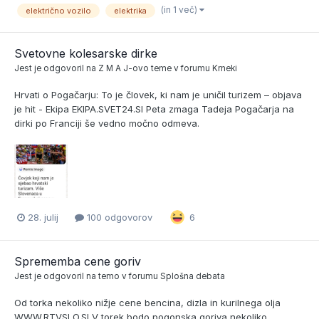
(in 1 več)
električno vozilo
elektrika
Svetovne kolesarske dirke
Jest
je odgovoril na
Z M A J
-ovo teme v forumu
Krneki
Hrvati o Pogačarju: To je človek, ki nam je uničil turizem – objava
je hit - Ekipa EKIPA.SVET24.SI Peta zmaga Tadeja Pogačarja na
dirki po Franciji še vedno močno odmeva.
28. julij
100 odgovorov
6
Sprememba cene goriv
Jest
je odgovoril na temo v forumu
Splošna debata
Od torka nekoliko nižje cene bencina, dizla in kurilnega olja
WWW.RTVSLO.SI V torek bodo pogonska goriva nekoliko