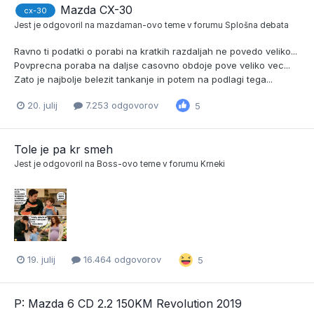
Mazda CX-30
cx-30
Jest
je odgovoril na
mazdaman
-ovo teme v forumu
Splošna debata
Ravno ti podatki o porabi na kratkih razdaljah ne povedo veliko...
Povprecna poraba na daljse casovno obdoje pove veliko vec...
Zato je najbolje belezit tankanje in potem na podlagi tega...
20. julij
7.253 odgovorov
5
Tole je pa kr smeh
Jest
je odgovoril na
Boss
-ovo teme v forumu
Krneki
19. julij
16.464 odgovorov
5
P: Mazda 6 CD 2.2 150KM Revolution 2019