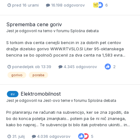
pred 16 urami
16.198 odgovorov
6
Sprememba cene goriv
Jest
je odgovoril na temo v forumu
Splošna debata
S torkom dva centa cenejši bencin in za dobrih pet centov
dražje dizelsko gorivo WWW.RTVSLO.SI Liter 95-oktanskega
bencina se bo opolnoči pocenil za dva centa na 1,583 evra...
ponedeljek ob 13:39
4.345 odgovorov
2
gorivo
poraba
Elektromobilnost
ev
Jest
je odgovoril na
Jest
-ovo teme v forumu
Splošna debata
Pri planiranju ne računati na subvencijo, ker se zna zgoditi, da
bo do konca poletja zmanjkalo... potem pa še ni nič znanega,
kako bo naprej... Te subvencije bi bilo itak potrebno ukiniti... in...
31. julij
4.036 odgovorov
5