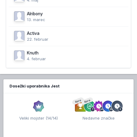
4. maj
Alribony
13. marec
Activa
22. februar
Knuth
4. februar
Dosežki uporabnika Jest
Rare
Rare
Veliki mojster (14/14)
Nedavne značke