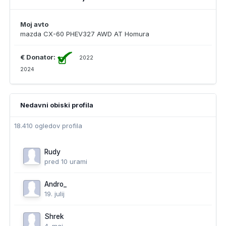
Moj avto
mazda CX-60 PHEV327 AWD AT Homura
€ Donator:
2022
2024
Nedavni obiski profila
18.410 ogledov profila
Rudy
pred 10 urami
Andro_
19. julij
Shrek