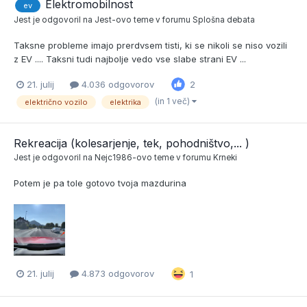
Elektromobilnost
ev
Jest
je odgovoril na
Jest
-ovo teme v forumu
Splošna debata
Taksne probleme imajo prerdvsem tisti, ki se nikoli se niso vozili
z EV .... Taksni tudi najbolje vedo vse slabe strani EV ...
21. julij
4.036 odgovorov
2
(in 1 več)
električno vozilo
elektrika
Rekreacija (kolesarjenje, tek, pohodništvo,... )
Jest
je odgovoril na
Nejc1986
-ovo teme v forumu
Krneki
Potem je pa tole gotovo tvoja mazdurina
21. julij
4.873 odgovorov
1