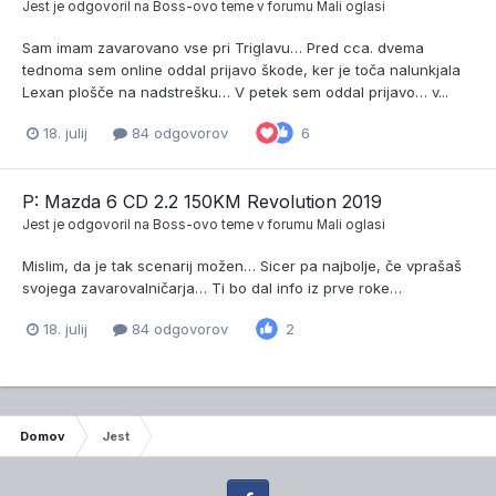
Jest
je odgovoril na
Boss
-ovo teme v forumu
Mali oglasi
Sam imam zavarovano vse pri Triglavu… Pred cca. dvema
tednoma sem online oddal prijavo škode, ker je toča nalunkjala
Lexan plošče na nadstrešku… V petek sem oddal prijavo… v...
18. julij
84 odgovorov
6
P: Mazda 6 CD 2.2 150KM Revolution 2019
Jest
je odgovoril na
Boss
-ovo teme v forumu
Mali oglasi
Mislim, da je tak scenarij možen… Sicer pa najbolje, če vprašaš
svojega zavarovalničarja… Ti bo dal info iz prve roke…
18. julij
84 odgovorov
2
Domov
Jest