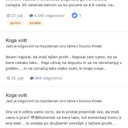
cenejša. 95-oktanski bencin se bo pocenil za 4,6 centa, na...
27. julij
4.345 odgovorov
1
gorivo
poraba
Koga volit
Jest
je odgovoril na
mazdaman
-ovo teme v forumu
Krneki
Nisem napisal, da imaš lažen profil… Napisal sem samo, da se
bere nekako tako… Raje uživaj na dopustu in se ne obremenjuj s
politiko … in ne označuj tako slabo vseh, ki imajo svoje...
25. julij
968 odgovorov
Koga volit
Jest
je odgovoril na
mazdaman
-ovo teme v forumu
Krneki
Gre se ti očitno samo za to, da bi probal prepričati vse, da imaš
samo ti prav? 😳🤪Komentar se bere tako, kot komentarji trolov iz
ene kleti … ki smetijo po družbenih omrežjih z lažnimi profili…