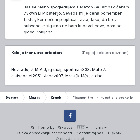
Jaz se resno spogledujem z Mazdo 6e, ampak čakam
78kwh LFP baterijo. Seveda mi je cena pomemben
faktor, ker nočem preplačati avta, tako, da brez
subvencije sigurno ne bom kupoval nove, bom pa
gledal rabljene.
Kdo je trenutno prisoten
(Poglej celoten seznam)
NevLado
Z M A J
ignacij
sportman333
Matej7
aluisgoglet2951
Janez007
Mraušk Mčk
etcho
Domov
Mazda
Krneki
Financni trgi in investicije preko borz
Facebook
IPS Theme
by
IPSFocus
🇸🇮
Tema
Izjava o varovanju zasebnosti
Kontaktiraj nas
Piškotki
© mazda-si.net