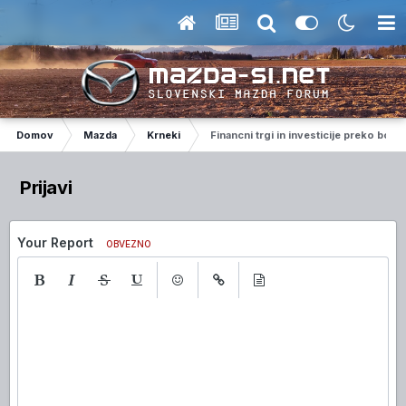
Domov
Mazda
Krneki
Financni trgi in investicije preko borz
Prijavi
Your Report
OBVEZNO