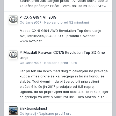
Sodnik pred zaslišanjem priče: - Ali veste koliko dobite
za lažno pričanje? Priča: - Vem, dali so mi 1000 Evrov.
P: CX-5 G194 AT 2019
Od
Janez007
·
Napisano
pred 52 minutami
Mazda CX-5 G194 AWD Revolution Top črno usnje
Avt., letnik:2019,20499 EUR - prodam :: Avtonet ::
www.Avto.net
P: Mazda6 Karavan CD175 Revolution Top SD črno
usnje
Od
Janez007
·
Napisano
pred 1 uro
Ker pri teh km lahko med dolgim čakanjem na pravega
kupca vmes crkne še kaj večjega in bo na koncu še
slabše. Tudi dvomim, da bi šveroti bili pripravljeni
plačati 6 k, če jih 2017 prodajajo od 6,5 naprej.
Ugibam, da so pripravljeni dati okoli 4 k. To ni Clio, kjer
se grebejo za avte s 500€ razlike. Taka Mazda je za...
Elektromobilnost
Od
ignacij
·
Napisano
pred 1 uro