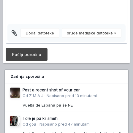
Dodaj datoteke
druge medijske datoteke
Pošlji poročilo
Zadnja sporočila
Post a recent shot of your car
Od
Z M A J
·
Napisano
pred 13 minutami
Vuelta de Espana pa še NE
Tole je pa kr smeh
Od
goB
·
Napisano
pred 47 minutami