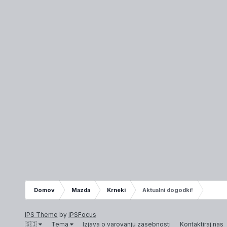
Domov
Mazda
Krneki
Aktualni dogodki!
IPS Theme
by
IPSFocus
🇸🇮
Tema
Izjava o varovanju zasebnosti
Kontaktiraj nas