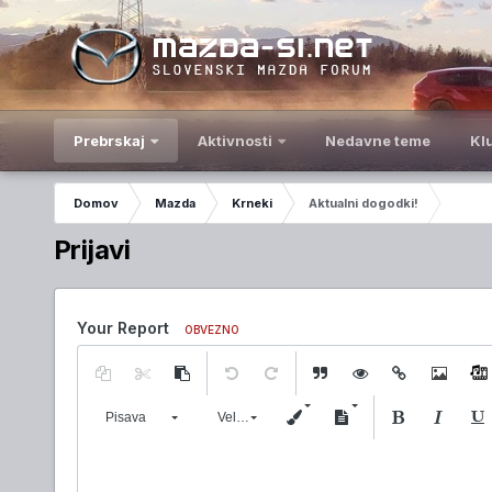
Prebrskaj
Aktivnosti
Nedavne teme
Kl
Domov
Mazda
Krneki
Aktualni dogodki!
Prijavi
Your Report
OBVEZNO
Pisava
Velikost