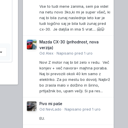
Vse to tudi mene zanima, sem pa videl
na netu novo 3ko,ki mi je super všeč, ki
naj bi bila zunaj naslednje leto kar je
tudi logično saj je bila tudi zunaj pred
cx-30. Je daljša in ima 5 vrat.... 🤗😉
Mazda CX-30 (prihodnost, nova
verzija)
e
Od
Alex
·
Napisano
pred 1 uro
Novi Z motor naj bi bil zelo v redu. Več
konjev + več navora= majhna poraba.
Naj bi prevozili okoli 40 km samo z
elektriko. Za po mestu bo dovolj. Najbrž
bo zrasla malo v dolžino in širino,
prtljažnik bo, upam večji. Si pa res...
Pivo mi paše
Od
NevLado
·
Napisano
pred 1 uro
EU.