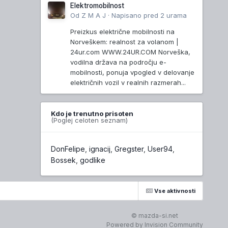
Elektromobilnost
Od
Z M A J
·
Napisano
pred 2 urama
Preizkus električne mobilnosti na
Norveškem: realnost za volanom |
24ur.com WWW.24UR.COM Norveška,
vodilna država na področju e-
mobilnosti, ponuja vpogled v delovanje
električnih vozil v realnih razmerah...
Kdo je trenutno prisoten
(Poglej celoten seznam)
DonFelipe
ignacij
Gregster
User94
Bossek
godlike
Vse aktivnosti
© mazda-si.net
Powered by Invision Community