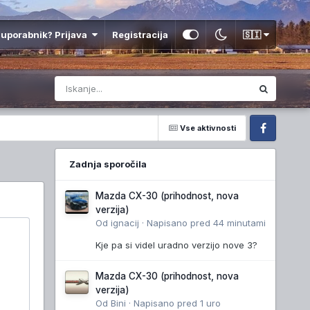
 uporabnik? Prijava
Registracija
🇸🇮
Vse aktivnosti
Facebook
Zadnja sporočila
Mazda CX-30 (prihodnost, nova
verzija)
Od
ignacij
·
Napisano
pred 44 minutami
Kje pa si videl uradno verzijo nove 3?
Mazda CX-30 (prihodnost, nova
verzija)
Od
Bini
·
Napisano
pred 1 uro