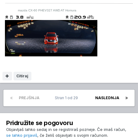
mazda CX-60 PHEV327 AWD AT Homura
Citiraj
PREJŠNJA
Stran 1 od 29
NASLEDNJA
Pridružite se pogovoru
Objavljaš lahko sedaj in se registriraš pozneje. Če imaš račun,
se lahko prijaviš
, če želiš objavljati s svojim računom.