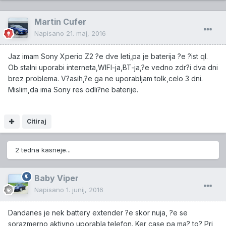
Martin Cufer
Napisano
21. maj, 2016
Jaz imam Sony Xperio Z2 ?e dve leti,pa je baterija ?e ?ist ql.
Ob stalni uporabi interneta,WIFI-ja,BT-ja,?e vedno zdr?i dva dni
brez problema. V?asih,?e ga ne uporabljam tolk,celo 3 dni.
Mislim,da ima Sony res odli?ne baterije.
Citiraj
2 tedna kasneje...
Baby Viper
Napisano
1. junij, 2016
Dandanes je nek battery extender ?e skor nuja, ?e se
sorazmerno aktivno uporabla telefon. Ker case pa ma? to? Pri