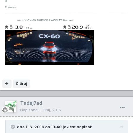
lp
Thomas
mazda CX-60 PHEV327 AWD AT Homura
Citiraj
Tadej7ad
Napisano
1. junij, 2016
dne 1. 6. 2016 ob 13:49 je Jest napisal: