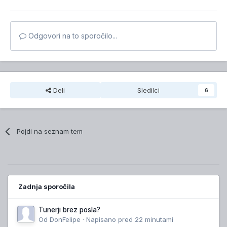
Odgovori na to sporočilo...
Deli
Sledilci
6
Pojdi na seznam tem
Zadnja sporočila
Tunerji brez posla?
Od
DonFelipe
·
Napisano
pred 22 minutami