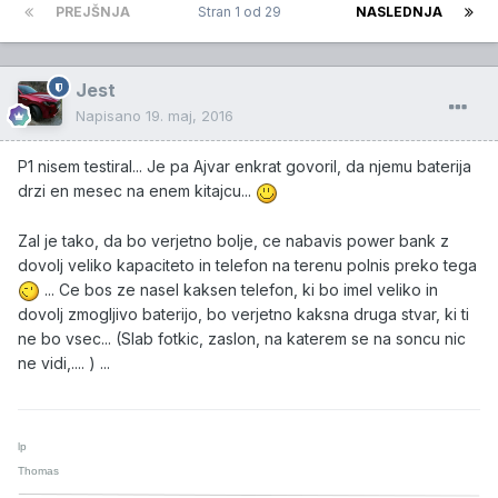
PREJŠNJA
Stran 1 od 29
NASLEDNJA
Jest
Napisano
19. maj, 2016
P1 nisem testiral... Je pa Ajvar enkrat govoril, da njemu baterija
drzi en mesec na enem kitajcu...
Zal je tako, da bo verjetno bolje, ce nabavis power bank z
dovolj veliko kapaciteto in telefon na terenu polnis preko tega
... Ce bos ze nasel kaksen telefon, ki bo imel veliko in
dovolj zmogljivo baterijo, bo verjetno kaksna druga stvar, ki ti
ne bo vsec... (Slab fotkic, zaslon, na katerem se na soncu nic
ne vidi,.... ) ...
lp
Thomas