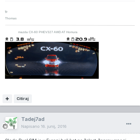
lp
Thomas
mazda CX-60 PHEV327 AWD AT Homura
Citiraj
Tadej7ad
Napisano
16. junij, 2016