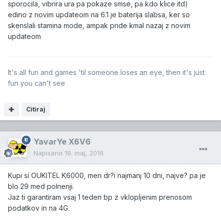
sporocila, vibrira ura pa pokaze smse, pa kdo klice itd)
edino z novim updateom na 6.1 je baterija slabsa, ker so
skenslali stamina mode, ampak pride kmal nazaj z novim
updateom
It's all fun and games 'til someone loses an eye, then it's just
fun you can't see
Citiraj
YavarYe X6V6
Napisano
19. maj, 2016
Kupi si OUKITEL K6000, men dr?i najmanj 10 dni, najve? pa je
blo 29 med polnenji.
Jaz ti garantiram vsaj 1 teden bp z vklopljenim prenosom
podatkov in na 4G.