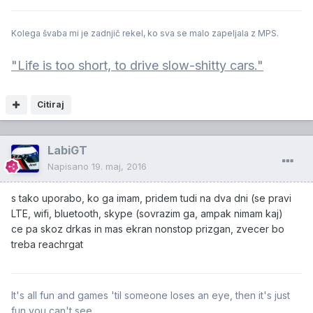
Kolega švaba mi je zadnjič rekel, ko sva se malo zapeljala z MPS.
"Life is too short, to drive slow-shitty cars."
Citiraj
LabiGT
Napisano
19. maj, 2016
s tako uporabo, ko ga imam, pridem tudi na dva dni (se pravi
LTE, wifi, bluetooth, skype (sovrazim ga, ampak nimam kaj)
ce pa skoz drkas in mas ekran nonstop prizgan, zvecer bo
treba reachrgat
It's all fun and games 'til someone loses an eye, then it's just
fun you can't see