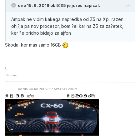
dne 15. 6. 2016 ob 5:35 je jures napisal:
Ampak ne vidim kakega napredka od Z5 na Xp...razen
ohi?ja pa nov procesor, bom ?el kar na Z5 za za?etek,
ker ?e pridno bidajo za ajfon
Skoda, ker mas samo 16GB
lp
Thomas
mazda CX-60 PHEV327 AWD AT Homura