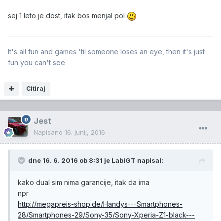
sej 1 leto je dost, itak bos menjal pol
It's all fun and games 'til someone loses an eye, then it's just
fun you can't see
Citiraj
Jest
Napisano
16. junij, 2016
dne 16. 6. 2016 ob 8:31 je LabiGT napisal:
kako dual sim nima garancije, itak da ima
npr
http://megapreis-shop.de/Handys---Smartphones-
28/Smartphones-29/Sony-35/Sony-Xperia-Z1-black---