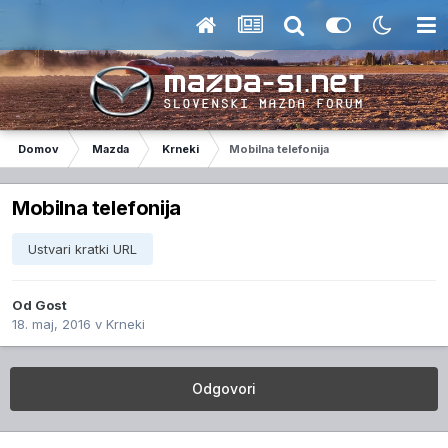
Domov
Mazda
Krneki
Mobilna telefonija
Mobilna telefonija
Ustvari kratki URL
Od Gost
18. maj, 2016
v
Krneki
Odgovori