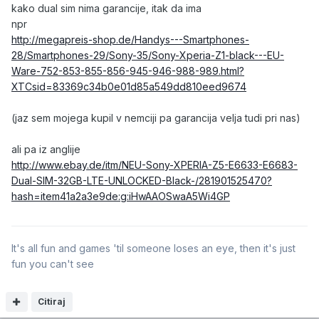
kako dual sim nima garancije, itak da ima
npr
http://megapreis-shop.de/Handys---Smartphones-
28/Smartphones-29/Sony-35/Sony-Xperia-Z1-black---EU-
Ware-752-853-855-856-945-946-988-989.html?
XTCsid=83369c34b0e01d85a549dd810eed9674
(jaz sem mojega kupil v nemciji pa garancija velja tudi pri nas)
ali pa iz anglije
http://www.ebay.de/itm/NEU-Sony-XPERIA-Z5-E6633-E6683-
Dual-SIM-32GB-LTE-UNLOCKED-Black-/281901525470?
hash=item41a2a3e9de:g:iHwAAOSwaA5Wi4GP
It's all fun and games 'til someone loses an eye, then it's just
fun you can't see
Citiraj