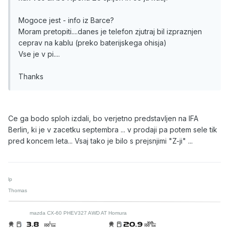
Mogoce jest - info iz Barce?
Moram pretopiti....danes je telefon zjutraj bil izpraznjen
ceprav na kablu (preko baterijskega ohisja)
Vse je v pi....
Thanks
Ce ga bodo sploh izdali, bo verjetno predstavljen na IFA
Berlin, ki je v zacetku septembra ... v prodaji pa potem sele tik
pred koncem leta... Vsaj tako je bilo s prejsnjimi "Z-ji" ...
lp
Thomas
mazda CX-60 PHEV327 AWD AT Homura