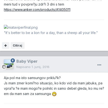
meni tud v povpre?ju zdr?i 3 dni s tem
https://www.anker.com/products/A1405011
"It's better to be a lion for a day, than a sheep all your life."
Citiraj
Baby Viper
Napisano
1. junij, 2016
Aja pol ma isto samsungov priklu?k?
Js mam zmer komi?no situacijo, ko kdo vid da mam jabuka, pa
vpra?a ?e mam mogo?e polnilc in samo debel gleda, ko mu re?
em da mam sam za samsunga