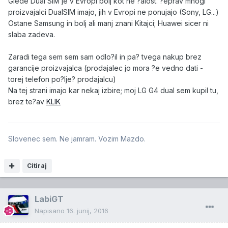
Glede Dual SIM je v Evropi bolj kot ne ?alost. ?eprav mnogi
proizvajalci DualSIM imajo, jih v Evropi ne ponujajo (Sony, LG...)
Ostane Samsung in bolj ali manj znani Kitajci; Huawei sicer ni
slaba zadeva.
Zaradi tega sem sem sam odlo?il in pa? tvega nakup brez
garancije proizvajalca (prodajalec jo mora ?e vedno dati -
torej telefon po?lje? prodajalcu)
Na tej strani imajo kar nekaj izbire; moj LG G4 dual sem kupil tu,
brez te?av
KLIK
Slovenec sem. Ne jamram. Vozim Mazdo.
Citiraj
LabiGT
Napisano
16. junij, 2016