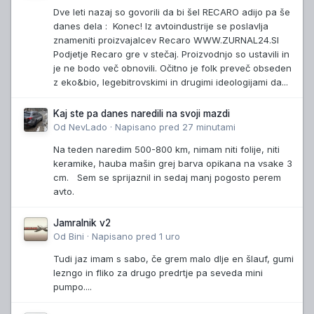
Dve leti nazaj so govorili da bi šel RECARO adijo pa še
danes dela : Konec! Iz avtoindustrije se poslavlja
znameniti proizvajalcev Recaro WWW.ZURNAL24.SI
Podjetje Recaro gre v stečaj. Proizvodnjo so ustavili in
je ne bodo več obnovili. Očitno je folk preveč obseden
z eko&bio, legebitrovskimi in drugimi ideologijami da...
Kaj ste pa danes naredili na svoji mazdi
Od
NevLado
·
Napisano
pred 27 minutami
Na teden naredim 500-800 km, nimam niti folije, niti
keramike, hauba mašin grej barva opikana na vsake 3
cm. Sem se sprijaznil in sedaj manj pogosto perem
avto.
Jamralnik v2
Od
Bini
·
Napisano
pred 1 uro
Tudi jaz imam s sabo, če grem malo dlje en šlauf, gumi
lezngo in fliko za drugo predrtje pa seveda mini
pumpo....