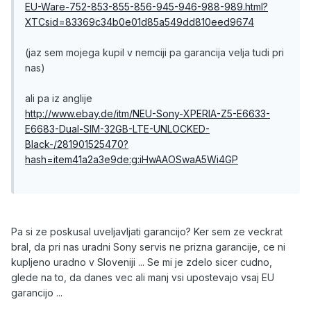
EU-Ware-752-853-855-856-945-946-988-989.html?
XTCsid=83369c34b0e01d85a549dd810eed9674
(jaz sem mojega kupil v nemciji pa garancija velja tudi pri
nas)
ali pa iz anglije
http://www.ebay.de/itm/NEU-Sony-XPERIA-Z5-E6633-
E6683-Dual-SIM-32GB-LTE-UNLOCKED-
Black-/281901525470?
hash=item41a2a3e9de:g:iHwAAOSwaA5Wi4GP
Pa si ze poskusal uveljavljati garancijo? Ker sem ze veckrat
bral, da pri nas uradni Sony servis ne prizna garancije, ce ni
kupljeno uradno v Sloveniji ... Se mi je zdelo sicer cudno,
glede na to, da danes vec ali manj vsi upostevajo vsaj EU
garancijo ...