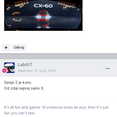
Citiraj
LabiGT
Napisano
14. junij, 2016
Serije Z je konc.
Od zdaj naprej samo X.
It's all fun and games 'til someone loses an eye, then it's just
fun you can't see