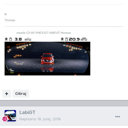
lp
Thomas
mazda CX-60 PHEV327 AWD AT Homura
Citiraj
LabiGT
Napisano
16. junij, 2016