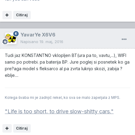
Citiraj
YavarYe X6V6
Napisano
19. maj, 2016
Tudi jaz KONSTANTNO vklopljen BT(ura pa to, vavtu,...), WIFI
samo po potrebi. pa baterija BP. Jure poglej si posnetek ko ga
pre?aga model s fleksarco al pa zvrta luknjo skozi, zabija ?
eblje....
Kolega švaba mi je zadnjič rekel, ko sva se malo zapeljala z MPS.
"Life is too short, to drive slow-shitty cars."
Citiraj