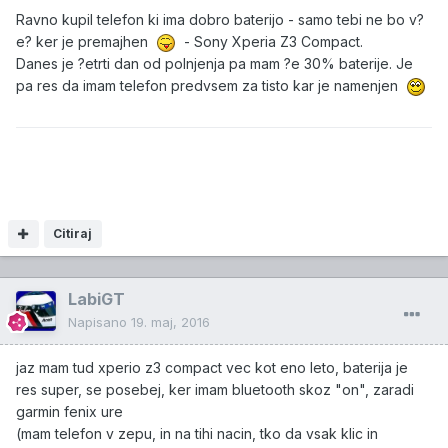
Ravno kupil telefon ki ima dobro baterijo - samo tebi ne bo v?
e? ker je premajhen
- Sony Xperia Z3 Compact.
Danes je ?etrti dan od polnjenja pa mam ?e 30% baterije. Je
pa res da imam telefon predvsem za tisto kar je namenjen
Citiraj
LabiGT
Napisano
19. maj, 2016
jaz mam tud xperio z3 compact vec kot eno leto, baterija je
res super, se posebej, ker imam bluetooth skoz "on", zaradi
garmin fenix ure
(mam telefon v zepu, in na tihi nacin, tko da vsak klic in