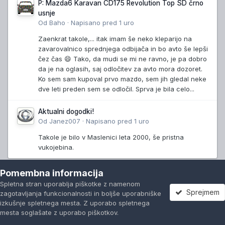
P: Mazda6 Karavan CD175 Revolution Top SD črno
usnje
Od
Baho
·
Napisano
pred 1 uro
Zaenkrat takole,... itak imam še neko kleparijo na
zavarovalnico sprednjega odbijača in bo avto še lepši
čez čas 😄 Tako, da mudi se mi ne ravno, je pa dobro
da je na oglasih, saj odločitev za avto mora dozoret.
Ko sem sam kupoval prvo mazdo, sem jih gledal neke
dve leti preden sem se odločil. Sprva je bila celo...
Aktualni dogodki!
Od
Janez007
·
Napisano
pred 1 uro
Takole je bilo v Maslenici leta 2000, še pristna
vukojebina.
Pomembna informacija
Kdo je trenutno prisoten
(Poglej celoten seznam)
Spletna stran uporablja piškotke z namenom
Sprejmem
zagotavljanja funkcionalnosti in boljše uporabniške
izkušnje spletnega mesta. Z uporabo spletnega
Freak
aluisgoglet2951
vzupan3
etcho
50keda
godlike
mesta soglašate z uporabo piškotkov.
Forumi
Neprebrano
Prijavi se
Registracija
Več
DonFelipe
NevLado