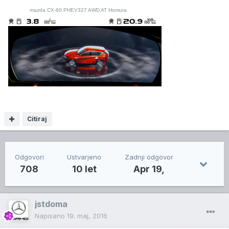
mazda CX-60 PHEV327 AWD AT Homura
Citiraj
Odgovori
Ustvarjeno
Zadnji odgovor
708
10 let
Apr 19,
jstdoma
Napisano
19. maj, 2016