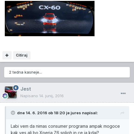
Citiraj
2 tedna kasneje...
Jest
Napisano
14. junij, 2016
dne 14. 6. 2016 ob 18:20 je jures napisal:
Labi vem da nimas consumer programa ampak mogoce
kak ves ali bo Xperia Z6 spljoh in ce ja kdaj?