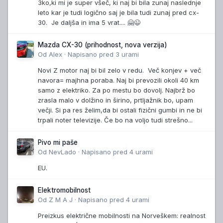
3ko,ki mi je super všeč, ki naj bi bila zunaj naslednje
leto kar je tudi logično saj je bila tudi zunaj pred cx-
30. Je daljša in ima 5 vrat.... 🤗😉
Mazda CX-30 (prihodnost, nova verzija)
Od
Alex
·
Napisano
pred 3 urami
Novi Z motor naj bi bil zelo v redu. Več konjev + več
navora= majhna poraba. Naj bi prevozili okoli 40 km
samo z elektriko. Za po mestu bo dovolj. Najbrž bo
zrasla malo v dolžino in širino, prtljažnik bo, upam
večji. Si pa res želim,da bi ostali fizični gumbi in ne bi
trpali noter televizije. Če bo na voljo tudi strešno...
Pivo mi paše
Od
NevLado
·
Napisano
pred 4 urami
EU.
Elektromobilnost
Od
Z M A J
·
Napisano
pred 4 urami
Preizkus električne mobilnosti na Norveškem: realnost