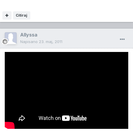
Citiraj
Allyssa
Napisano
23. maj, 2011