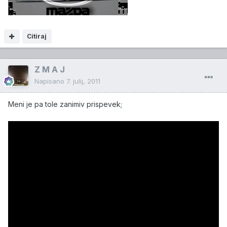
Citiraj
Z M A J
Napisano
7. julij, 2011
Meni je pa tole zanimiv prispevek;