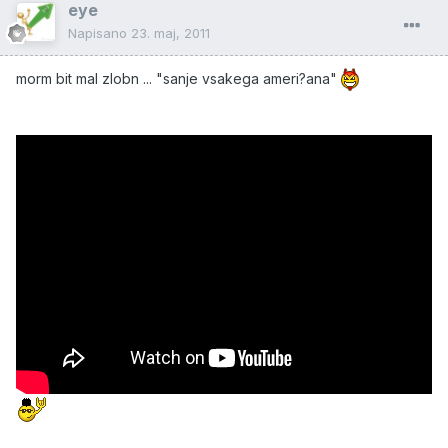
eye
Napisano
23. maj, 2011
morm bit mal zlobn ... "sanje vsakega ameri?ana"