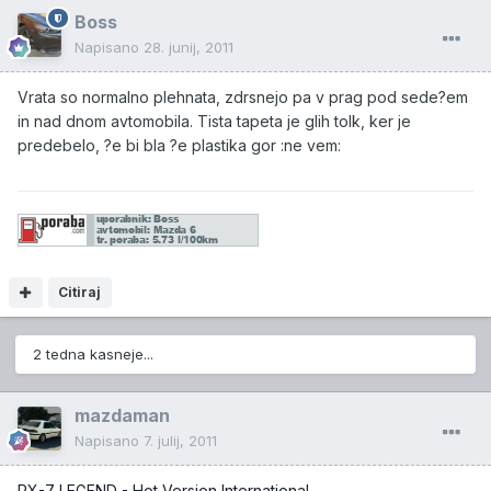
Boss
Napisano
28. junij, 2011
Vrata so normalno plehnata, zdrsnejo pa v prag pod sede?em
in nad dnom avtomobila. Tista tapeta je glih tolk, ker je
predebelo, ?e bi bla ?e plastika gor :ne vem:
Citiraj
2 tedna kasneje...
mazdaman
Napisano
7. julij, 2011
RX-7 LEGEND - Hot Version International