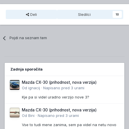
Deli
Sledilci
10
Pojdi na seznam tem
Zadnja sporočila
Mazda CX-30 (prihodnost, nova verzija)
Od
ignacij
·
Napisano
pred 3 urami
Kje pa si videl uradno verzijo nove 3?
Mazda CX-30 (prihodnost, nova verzija)
Od
Bini
·
Napisano
pred 3 urami
Vse to tudi mene zanima, sem pa videl na netu novo