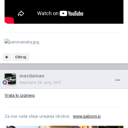
Citiraj
mazdaman
Napisano
28. junij, 2011
Vrata ki izginejo
Za vse vaše ideje urejanja okolice
www.gabioni.si