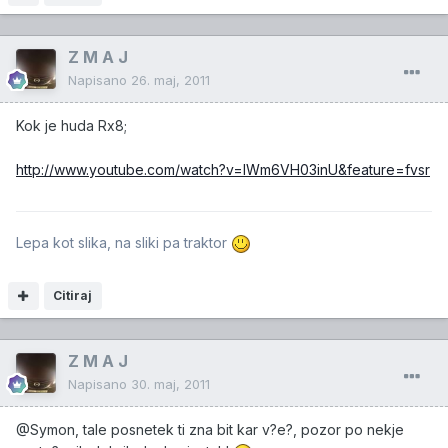
Z M A J
Napisano
26. maj, 2011
Kok je huda Rx8;
http://www.youtube.com/watch?v=IWm6VH03inU&feature=fvsr
Lepa kot slika, na sliki pa traktor
Citiraj
Z M A J
Napisano
30. maj, 2011
@Symon, tale posnetek ti zna bit kar v?e?, pozor po nekje