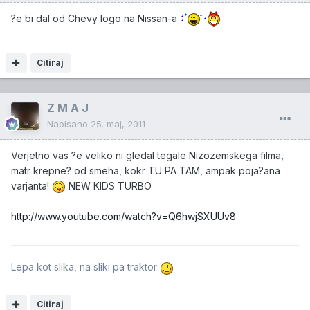
?e bi dal od Chevy logo na Nissan-a
Citiraj
Z M A J
Napisano
25. maj, 2011
Verjetno vas ?e veliko ni gledal tegale Nizozemskega filma,
matr krepne? od smeha, kokr TU PA TAM, ampak poja?ana
varjanta!
NEW KIDS TURBO
http://www.youtube.com/watch?v=Q6hwjSXUUv8
Lepa kot slika, na sliki pa traktor
Citiraj