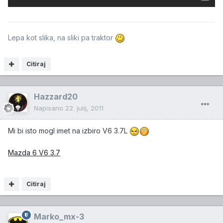
Lepa kot slika, na sliki pa traktor
Citiraj
Hazzard20
Napisano
22. julij, 2011
Mi bi isto mogl imet na izbiro V6 3.7L
Mazda 6 V6 3.7
Citiraj
Marko_mx-3