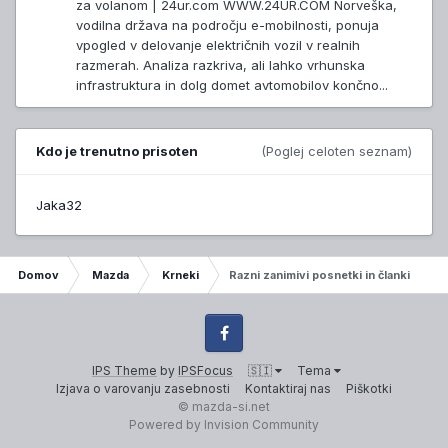
za volanom | 24ur.com WWW.24UR.COM Norveška,
vodilna država na področju e-mobilnosti, ponuja
vpogled v delovanje električnih vozil v realnih
razmerah. Analiza razkriva, ali lahko vrhunska
infrastruktura in dolg domet avtomobilov končno...
Kdo je trenutno prisoten
(Poglej celoten seznam)
Jaka32
Domov
Mazda
Krneki
Razni zanimivi posnetki in članki
Facebook
IPS Theme
by
IPSFocus
🇸🇮
Tema
Izjava o varovanju zasebnosti
Kontaktiraj nas
Piškotki
© mazda-si.net
Powered by Invision Community