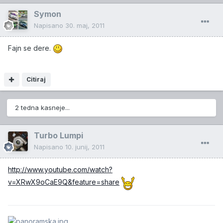
Symon
Napisano
30. maj, 2011
Fajn se dere.
Citiraj
2 tedna kasneje...
Turbo Lumpi
Napisano
10. junij, 2011
http://www.youtube.com/watch?
v=XRwX9oCaE9Q&feature=share