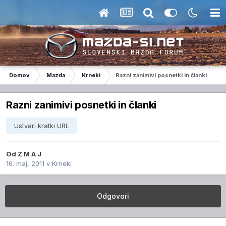
Domov
Mazda
Krneki
Razni zanimivi posnetki in članki
Razni zanimivi posnetki in članki
Ustvari kratki URL
Od
Z M A J
16. maj, 2011
v
Krneki
Odgovori