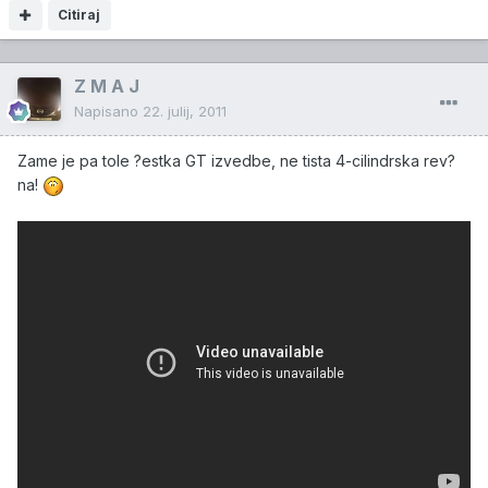
Citiraj
Z M A J
Napisano
22. julij, 2011
Zame je pa tole ?estka GT izvedbe, ne tista 4-cilindrska rev?
na!