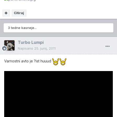
Citiraj
3 tedne kasneje...
Turbo Lumpi
Napisano
25. junij, 2011
Varnostni avto je ?ist huuud