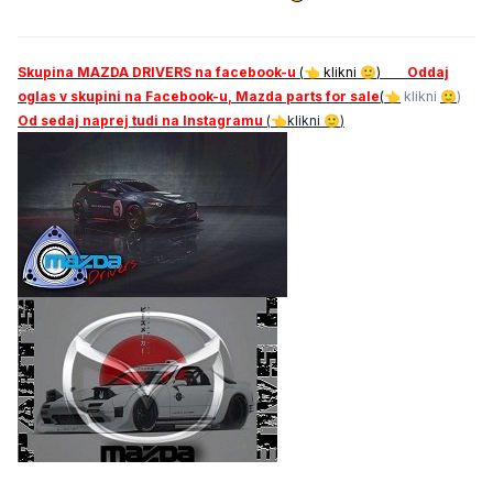
Skupina MAZDA DRIVERS na facebook-u
(
klikni
)
Oddaj
👈
🙂
oglas v skupini na Facebook-u, Mazda parts for sale
(
klikni
)
👈
🙂
Od sedaj naprej tudi na Instagramu
(
klikni
)
👈
🙂