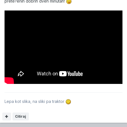
prete?enih dobrih dveh minutah!
Lepa kot slika, na sliki pa traktor
Citiraj