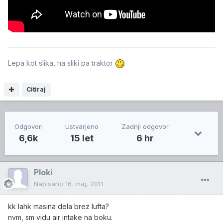
Lepa kot slika, na sliki pa traktor
Citiraj
Odgovori
Ustvarjeno
Zadnji odgovor
6,6k
15 let
6 hr
Ploki
Napisano
16. maj, 2011
kk lahk masina dela brez lufta?
nvm, sm vidu air intake na boku.