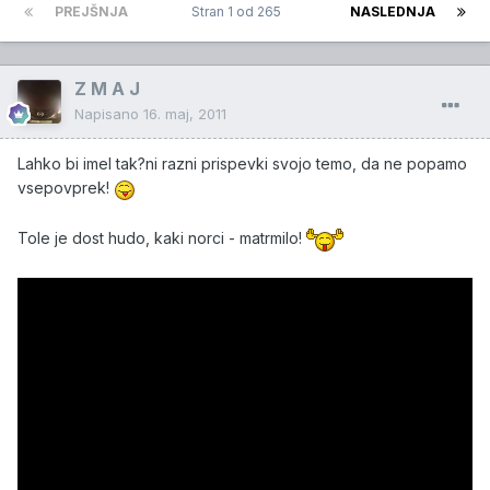
PREJŠNJA
Stran 1 od 265
NASLEDNJA
Z M A J
Napisano
16. maj, 2011
Lahko bi imel tak?ni razni prispevki svojo temo, da ne popamo
vsepovprek!
Tole je dost hudo, kaki norci - matrmilo!