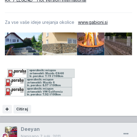
Za vse vaše ideje urejanja okolice
www.gabioni.si
Citiraj
Deeyan
Napisano
7. julij, 2011