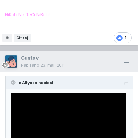
NiKoLi Ne ReCi NiKoLi!
Citiraj
1
Gustav
Napisano
23. maj, 2011
je Allyssa napisal: