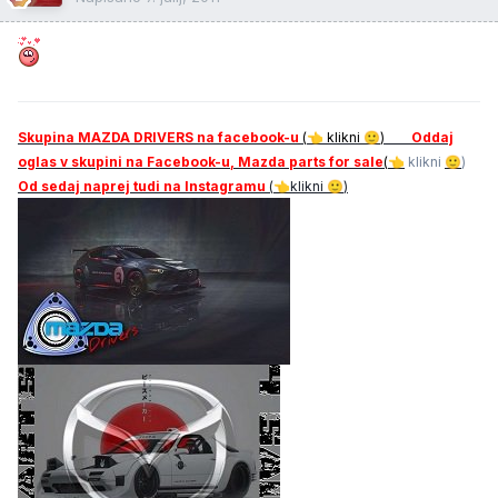
Skupina MAZDA DRIVERS na facebook-u
(
klikni
)
Oddaj
👈
🙂
oglas v skupini na Facebook-u, Mazda parts for sale
(
klikni
)
👈
🙂
Od sedaj naprej tudi na Instagramu
(
klikni
)
👈
🙂