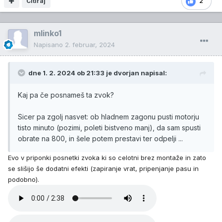
Citiraj
2
mlinko1
Napisano
2. februar, 2024
dne 1. 2. 2024 ob 21:33 je
dvorjan
napisal:
Kaj pa če posnameš ta zvok?
Sicer pa zgolj nasvet: ob hladnem zagonu pusti motorju
tisto minuto (pozimi, poleti bistveno manj), da sam spusti
obrate na 800, in šele potem prestavi ter odpelji ...
Evo v priponki posnetki zvoka ki so celotni brez montaže in zato
se slišijo še dodatni efekti (zapiranje vrat, pripenjanje pasu in
podobno).