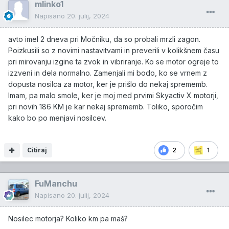
mlinko1
Napisano
20. julij, 2024
avto imel 2 dneva pri Močniku, da so probali mrzli zagon.
Poizkusili so z novimi nastavitvami in preverili v kolikšnem času
pri mirovanju izgine ta zvok in vibriranje. Ko se motor ogreje to
izzveni in dela normalno. Zamenjali mi bodo, ko se vrnem z
dopusta nosilca za motor, ker je prišlo do nekaj sprememb.
Imam, pa malo smole, ker je moj med prvimi Skyactiv X motorji,
pri novih 186 KM je kar nekaj sprememb. Toliko, sporočim
kako bo po menjavi nosilcev.
Citiraj
2
1
FuManchu
Napisano
20. julij, 2024
Nosilec motorja? Koliko km pa maš?