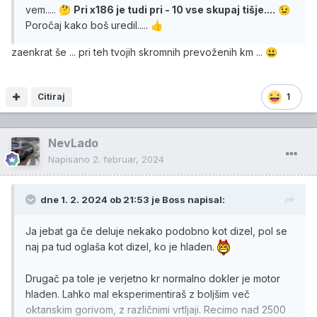
vem.....
Pri x186 je tudi pri - 10 vse skupaj tišje....
🤔
😉
Poročaj kako boš uredil.....
👍
zaenkrat še ... pri teh tvojih skromnih prevoženih km ...
😃
Citiraj
1
NevLado
Napisano
2. februar, 2024
dne 1. 2. 2024 ob 21:53 je
Boss
napisal:
Ja jebat ga če deluje nekako podobno kot dizel, pol se
naj pa tud oglaša kot dizel, ko je hladen.
Drugač pa tole je verjetno kr normalno dokler je motor
hladen. Lahko mal eksperimentiraš z boljšim več
oktanskim gorivom, z različnimi vrtljaji. Recimo nad 2500