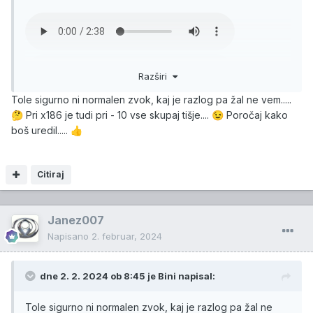
Razširi
Tole sigurno ni normalen zvok, kaj je razlog pa žal ne vem.....
Pri x186 je tudi pri - 10 vse skupaj tišje....
Poročaj kako
🤔
😉
boš uredil.....
👍
Bolje se sliši na slušalkah.
Citiraj
Janez007
Napisano
2. februar, 2024
dne 2. 2. 2024 ob 8:45 je
Bini
napisal:
Tole sigurno ni normalen zvok, kaj je razlog pa žal ne