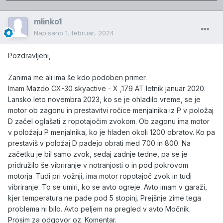
mlinko1
Napisano
1. februar, 2024
Pozdravljeni,
Zanima me ali ima še kdo podoben primer.
Imam Mazdo CX-30 skyactive - X ,179 AT letnik januar 2020.
Lansko leto novembra 2023, ko se je ohladilo vreme, se je
motor ob zagonu in prestavitvi ročice menjalnika iz P v položaj
D začel oglašati z ropotajočim zvokom. Ob zagonu ima motor
v položaju P menjalnika, ko je hladen okoli 1200 obratov. Ko pa
prestaviš v položaj D padejo obrati med 700 in 800. Na
začetku je bil samo zvok, sedaj zadnje tedne, pa se je
pridružilo še vibriranje v notranjosti o in pod pokrovom
motorja. Tudi pri vožnji, ima motor ropotajoč zvok in tudi
vibriranje. To se umiri, ko se avto ogreje. Avto imam v garaži,
kjer temperatura ne pade pod 5 stopinj. Prejšnje zime tega
problema ni bilo. Avto peljem na pregled v avto Močnik.
Prosim za odgovor oz. Komentar.