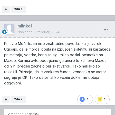
Citiraj
mlinko1
Napisano
3. februar, 2024
Pri avto Močnika mi niso znali točno povedati kaj je vzrok.
Ugibajo, da je morda loputa na izpuščen sistetmu ali kaj takega
pri motorju, vendar, ker niso sigurni so poslali posnetke na
Mazdo. Ker ima avto podaljšano garancijo to zahteva Mazda
od njih, preden začnejo oni iskat vzrok. Tako nekako so
razložili. Priznajo, da je zvok res čuden, vendar ko se motor
segreje je OK. Tako da se lahko vozim dokler ne dobijo
odgovora.
Citiraj
4
1
2 meseca kasneje...