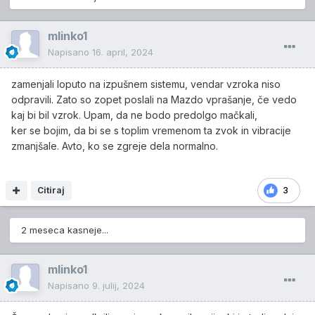
mlinko1
Napisano
16. april, 2024
zamenjali loputo na izpušnem sistemu, vendar vzroka niso
odpravili. Zato so zopet poslali na Mazdo vprašanje, če vedo
kaj bi bil vzrok. Upam, da ne bodo predolgo mačkali,
ker se bojim, da bi se s toplim vremenom ta zvok in vibracije
zmanjšale. Avto, ko se zgreje dela normalno.
Citiraj
3
2 meseca kasneje...
mlinko1
Napisano
9. julij, 2024