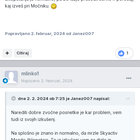
kaj izveš pri Močniku.
Popravljeno
2. februar, 2024
od Janez007
Citiraj
1
mlinko1
Napisano
2. februar, 2024
dne 2. 2. 2024 ob 7:25 je
Janez007
napisal:
Narediti dobre zvočne posnetke je kar problem, vem
tudi iz svojih izkušenj.
Na splošno je znano in normalno, da mrzle Skyactiv
Mazde šklopotajo. To iz izkušenj vem za dizle in