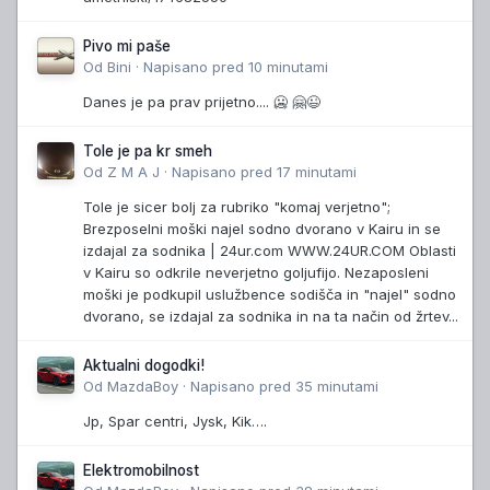
Pivo mi paše
Od
Bini
·
Napisano
pred 10 minutami
Danes je pa prav prijetno.... 🥶 🤗😉
Tole je pa kr smeh
Od
Z M A J
·
Napisano
pred 17 minutami
Tole je sicer bolj za rubriko "komaj verjetno";
Brezposelni moški najel sodno dvorano v Kairu in se
izdajal za sodnika | 24ur.com WWW.24UR.COM Oblasti
v Kairu so odkrile neverjetno goljufijo. Nezaposleni
moški je podkupil uslužbence sodišča in "najel" sodno
dvorano, se izdajal za sodnika in na ta način od žrtev...
Aktualni dogodki!
Od
MazdaBoy
·
Napisano
pred 35 minutami
Jp, Spar centri, Jysk, Kik….
Elektromobilnost