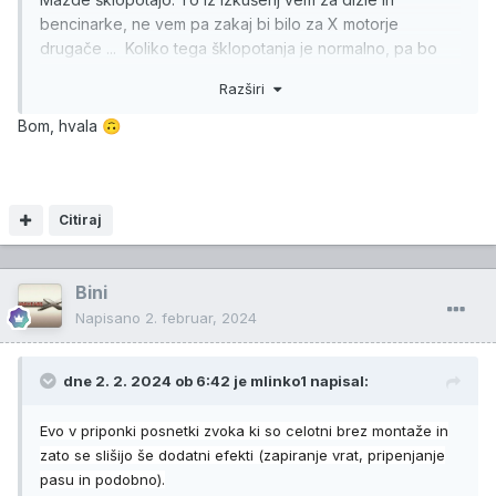
bencinarke, ne vem pa zakaj bi bilo za X motorje
drugače ... Koliko tega šklopotanja je normalno, pa bo
lažje presodil servis ... poročaj, kaj izveš pri Močniku.
Razširi
Bom, hvala
🙃
Citiraj
Bini
Napisano
2. februar, 2024
dne 2. 2. 2024 ob 6:42 je
mlinko1
napisal:
Evo v priponki posnetki zvoka ki so celotni brez montaže in
zato se slišijo še dodatni efekti (zapiranje vrat, pripenjanje
pasu in podobno).