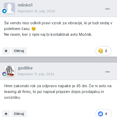
mlinko1
Napisano
10. julij, 2024
Še vendo niso odkrili pravi vzrok za vibracije, ki je tudi sedaj v
poletnem času.
😒
Ne nisem, ker z njimi naj bi kontaktirali avto Močnik.
Citiraj
2
godlike
Napisano
11. julij, 2024
Hmm zakonski rok za odpravo napake je 45 dni. Če ni avto na
leasing ali firmo, bi jaz napisal prijazen dopis prodajalcu in
uvozniku.
Citiraj
4