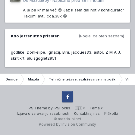
Od
MazdaBoy
·
Napisano
pred 38 minutami
A je pa kr mal več 😉 Jaz k sem dal not v konfigurator
Takumi avt., cca.38k 😁
Kdo je trenutno prisoten
(Poglej celoten seznam)
godlike
DonFelipe
ignacij
Bini
jacques33
astor
Z M A J
skritikrt
aluisgoglet2951
Domov
Mazda
Tehnične težave, vzdrževanje in stroški
Vibra
Facebook
IPS Theme
by
IPSFocus
🇸🇮
Tema
Izjava o varovanju zasebnosti
Kontaktiraj nas
Piškotki
© mazda-si.net
Powered by Invision Community