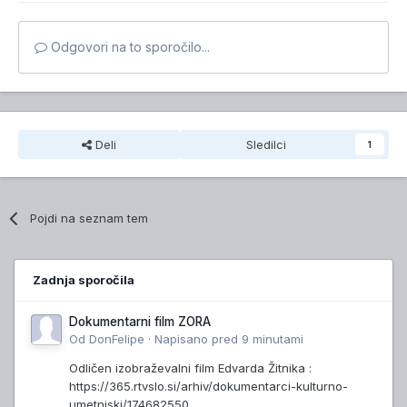
Odgovori na to sporočilo...
Deli
Sledilci
1
Pojdi na seznam tem
Zadnja sporočila
Dokumentarni film ZORA
Od
DonFelipe
·
Napisano
pred 9 minutami
Odličen izobraževalni film Edvarda Žitnika :
https://365.rtvslo.si/arhiv/dokumentarci-kulturno-
umetniski/174682550