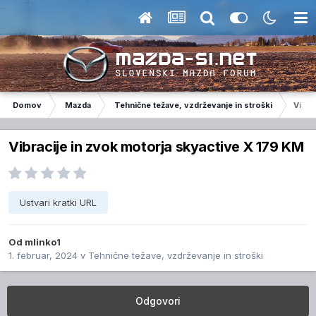
Domov
Mazda
Tehnične težave, vzdrževanje in stroški
Vibra
Vibracije in zvok motorja skyactive X 179 KM
Ustvari kratki URL
Od
mlinko1
1. februar, 2024
v
Tehnične težave, vzdrževanje in stroški
Odgovori