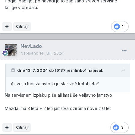
Poglej papirje, po navadi je to zapisano zraven servisne
knjige v predalu.
Citiraj
1
NevLado
Napisano
14. julij, 2024
dne 13. 7. 2024 ob 16:37 je
mlinko1
napisal:
Ali velja tudi za avto ki je star več kot 4 leta?
Na servisnem izpisku piše ali imaš še veljavno jamstvo
Mazda ima 3 leta + 2 leti jamstva oziroma nove z 6 let
Citiraj
3