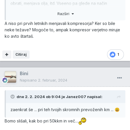
obrati, menjava olja, itd. Vseeno pa glede na način
delovanja in pred vžigom zna bit tole kr normalno sploh,
Razširi
ker imaš prvo generacijo Skyactive X. Pri drugi so tole
znatno popravili in je komaj slišno, ko se pojavi. Naj ti
A niso pri prvih letnikih menjavali kompresorja? Ker so bile
ostali lastniki to potrdijo.
neke težave? Mogoče to, ampak kompresor verjetno miruje
ko avto štartaš.
Citiraj
1
Bini
Napisano
2. februar, 2024
dne 2. 2. 2024 ob 9:04 je
Janez007
napisal:
zaenkrat še ... pri teh tvojih skromnih prevoženih km ...
😃
Bomo slišali, kak bo pri 50kkm in več....