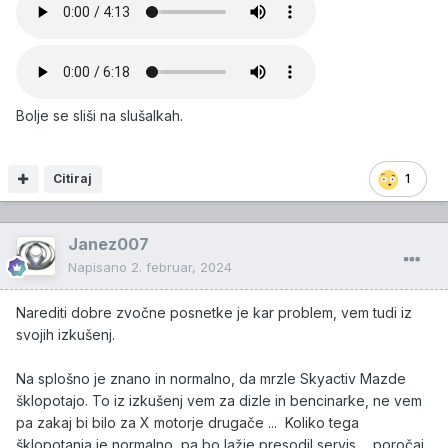
Bolje se sliši na slušalkah.
Citiraj
1
Janez007
Napisano
2. februar, 2024
Narediti dobre zvočne posnetke je kar problem, vem tudi iz
svojih izkušenj.
Na splošno je znano in normalno, da mrzle Skyactiv Mazde
šklopotajo. To iz izkušenj vem za dizle in bencinarke, ne vem
pa zakaj bi bilo za X motorje drugače ... Koliko tega
šklopotanja je normalno, pa bo lažje presodil servis ... poročaj,