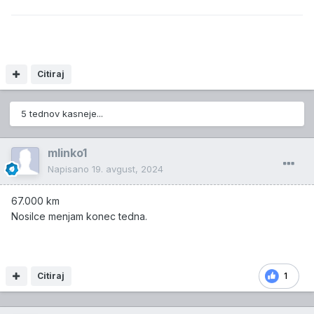
Citiraj
5 tednov kasneje...
mlinko1
Napisano
19. avgust, 2024
67.000 km
Nosilce menjam konec tedna.
Citiraj
1