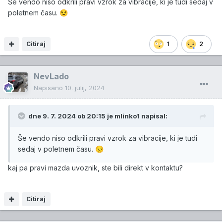
Še vendo niso odkrili pravi vzrok za vibracije, ki je tudi sedaj v
poletnem času.
😒
Citiraj
1
2
NevLado
Napisano
10. julij, 2024
dne 9. 7. 2024 ob 20:15 je
mlinko1
napisal:
Še vendo niso odkrili pravi vzrok za vibracije, ki je tudi
sedaj v poletnem času.
😒
kaj pa pravi mazda uvoznik, ste bili direkt v kontaktu?
Citiraj