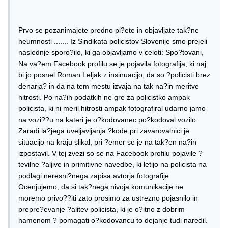
Prvo se pozanimajete predno pi?ete in objavljate tak?ne
neumnosti ....... Iz Sindikata policistov Slovenije smo prejeli
naslednje sporo?ilo, ki ga objavljamo v celoti: Spo?tovani,
Na va?em Facebook profilu se je pojavila fotografija, ki naj
bi jo posnel Roman Leljak z insinuacijo, da so ?policisti brez
denarja? in da na tem mestu izvaja na tak na?in meritve
hitrosti. Po na?ih podatkih ne gre za policistko ampak
policista, ki ni meril hitrosti ampak fotografiral udarno jamo
na vozi??u na kateri je o?kodovanec po?kodoval vozilo.
Zaradi la?jega uveljavljanja ?kode pri zavarovalnici je
situacijo na kraju slikal, pri ?emer se je na tak?en na?in
izpostavil. V tej zvezi so se na Facebook profilu pojavile ?
tevilne ?aljive in primitivne navedbe, ki letijo na policista na
podlagi neresni?nega zapisa avtorja fotografije.
Ocenjujemo, da si tak?nega nivoja komunikacije ne
moremo privo??iti zato prosimo za ustrezno pojasnilo in
prepre?evanje ?alitev policista, ki je o?itno z dobrim
namenom ? pomagati o?kodovancu to dejanje tudi naredil.