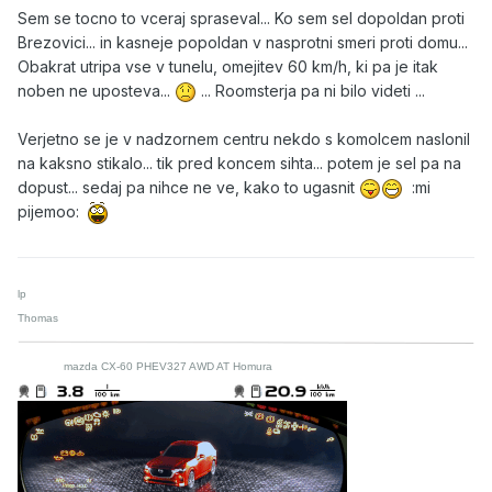
Sem se tocno to vceraj spraseval... Ko sem sel dopoldan proti
Brezovici... in kasneje popoldan v nasprotni smeri proti domu...
Obakrat utripa vse v tunelu, omejitev 60 km/h, ki pa je itak
noben ne uposteva...
... Roomsterja pa ni bilo videti ...
Verjetno se je v nadzornem centru nekdo s komolcem naslonil
na kaksno stikalo... tik pred koncem sihta... potem je sel pa na
dopust... sedaj pa nihce ne ve, kako to ugasnit
:mi
pijemoo:
lp
Thomas
mazda CX-60 PHEV327 AWD AT Homura