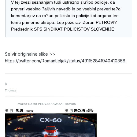
V tej zvezi seznanjam tudi ustrezno slu?bo policije, da
preveri vsebino ?aljivih navedb in po vsebini preveri te?o
komentarjev na ra?un policista in policije kot organa ter
temu primerno ukrepa. Lep pozdrav, Zoran PETROVI?
Predsednik SPS SINDIKAT POLICISTOV SLOVENIJE
Se vir originalne slike >>
https://twitter.com/RomanLeljak/status/491152841940410368
lp
Thomas
mazda CX-60 PHEV327 AWD AT Homura