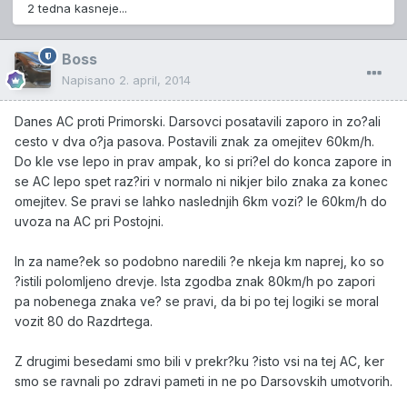
2 tedna kasneje...
Boss
Napisano
2. april, 2014
Danes AC proti Primorski. Darsovci posatavili zaporo in zo?ali
cesto v dva o?ja pasova. Postavili znak za omejitev 60km/h.
Do kle vse lepo in prav ampak, ko si pri?el do konca zapore in
se AC lepo spet raz?iri v normalo ni nikjer bilo znaka za konec
omejitev. Se pravi se lahko naslednjih 6km vozi? le 60km/h do
uvoza na AC pri Postojni.
In za name?ek so podobno naredili ?e nkeja km naprej, ko so
?istili polomljeno drevje. Ista zgodba znak 80km/h po zapori
pa nobenega znaka ve? se pravi, da bi po tej logiki se moral
vozit 80 do Razdrtega.
Z drugimi besedami smo bili v prekr?ku ?isto vsi na tej AC, ker
smo se ravnali po zdravi pameti in ne po Darsovskih umotvorih.