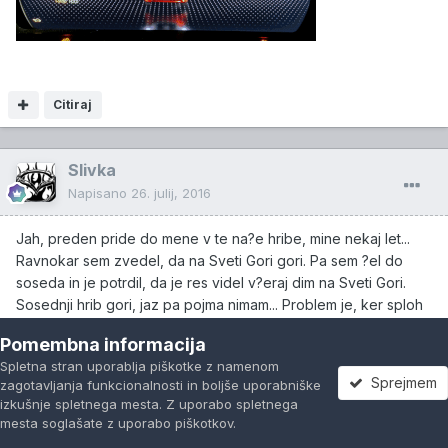
Citiraj
Slivka
Napisano
26. julij, 2016
Jah, preden pride do mene v te na?e hribe, mine nekaj let...
Ravnokar sem zvedel, da na Sveti Gori gori. Pa sem ?el do
soseda in je potrdil, da je res videl v?eraj dim na Sveti Gori.
Sosednji hrib gori, jaz pa pojma nimam... Problem je, ker sploh
ne vem, da se moram sekirati...
Pomembna informacija
Spletna stran uporablja piškotke z namenom
Sprejmem
zagotavljanja funkcionalnosti in boljše uporabniške
Od kar imam Forda, sem postal pešec...
izkušnje spletnega mesta. Z uporabo spletnega
mesta soglašate z uporabo piškotkov.
Forumi
Neprebrano
Prijavi se
Registracija
Več