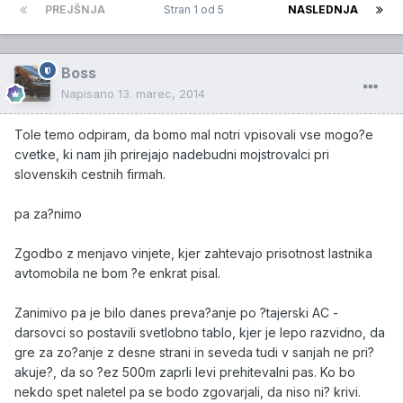
PREJŠNJA
Stran 1 od 5
NASLEDNJA
Boss
Napisano
13. marec, 2014
Tole temo odpiram, da bomo mal notri vpisovali vse mogo?e
cvetke, ki nam jih prirejajo nadebudni mojstrovalci pri
slovenskih cestnih firmah.
pa za?nimo
Zgodbo z menjavo vinjete, kjer zahtevajo prisotnost lastnika
avtomobila ne bom ?e enkrat pisal.
Zanimivo pa je bilo danes preva?anje po ?tajerski AC -
darsovci so postavili svetlobno tablo, kjer je lepo razvidno, da
gre za zo?anje z desne strani in seveda tudi v sanjah ne pri?
akuje?, da so ?ez 500m zaprli levi prehitevalni pas. Ko bo
nekdo spet naletel pa se bodo zgovarjali, da niso ni? krivi.