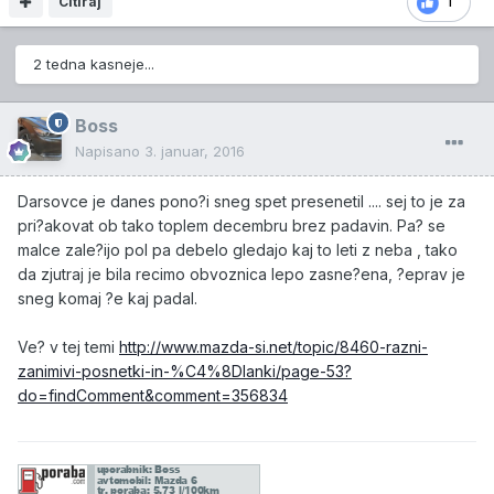
Citiraj
1
2 tedna kasneje...
Boss
Napisano
3. januar, 2016
Darsovce je danes pono?i sneg spet presenetil .... sej to je za
pri?akovat ob tako toplem decembru brez padavin. Pa? se
malce zale?ijo pol pa debelo gledajo kaj to leti z neba , tako
da zjutraj je bila recimo obvoznica lepo zasne?ena, ?eprav je
sneg komaj ?e kaj padal.
Ve? v tej temi
http://www.mazda-si.net/topic/8460-razni-
zanimivi-posnetki-in-%C4%8Dlanki/page-53?
do=findComment&comment=356834