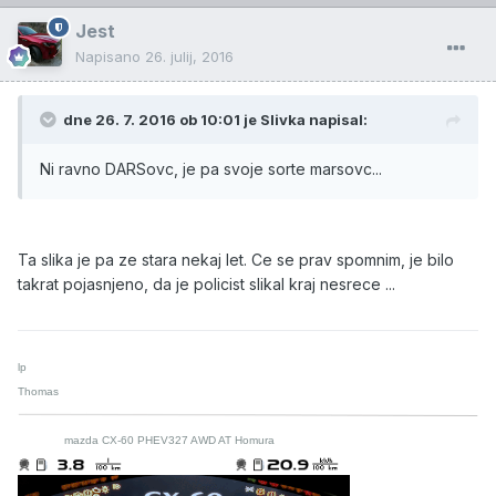
Jest
Napisano
26. julij, 2016
dne 26. 7. 2016 ob 10:01 je Slivka napisal:
Ni ravno DARSovc, je pa svoje sorte marsovc...
Ta slika je pa ze stara nekaj let. Ce se prav spomnim, je bilo
takrat pojasnjeno, da je policist slikal kraj nesrece ...
lp
Thomas
mazda CX-60 PHEV327 AWD AT Homura