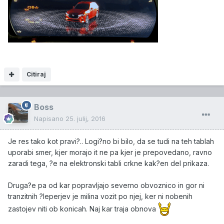
Citiraj
Boss
Napisano
25. julij, 2016
Je res tako kot pravi?.. Logi?no bi bilo, da se tudi na teh tablah
uporabi smer, kjer morajo it ne pa kjer je prepovedano, ravno
zaradi tega, ?e na elektronski tabli crkne kak?en del prikaza.
Druga?e pa od kar popravljajo severno obvoznico in gor ni
tranzitnih ?leperjev je milina vozit po njej, ker ni nobenih
zastojev niti ob konicah. Naj kar traja obnova