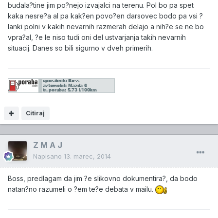
budala?tine jim po?nejo izvajalci na terenu. Pol bo pa spet
kaka nesre?a al pa kak?en povo?en darsovec bodo pa vsi ?
lanki polni v kakih nevarnih razmerah delajo a nih?e se ne bo
vpra?al, ?e le niso tudi oni del ustvarjanja takih nevarnih
situacij. Danes so bili sigurno v dveh primerih.
Citiraj
Z M A J
Napisano
13. marec, 2014
Boss, predlagam da jim ?e slikovno dokumentira?, da bodo
natan?no razumeli o ?em te?e debata v mailu.