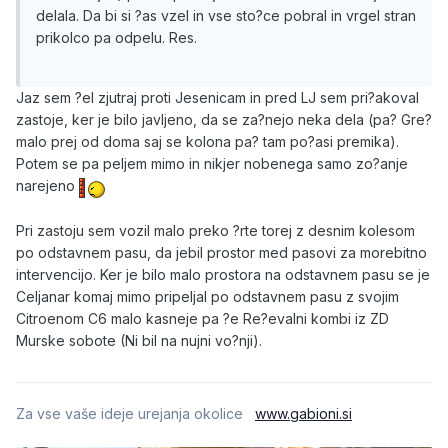
delala. Da bi si ?as vzel in vse sto?ce pobral in vrgel stran
prikolco pa odpelu. Res.
Jaz sem ?el zjutraj proti Jesenicam in pred LJ sem pri?akoval
zastoje, ker je bilo javljeno, da se za?nejo neka dela (pa? Gre?
malo prej od doma saj se kolona pa? tam po?asi premika).
Potem se pa peljem mimo in nikjer nobenega samo zo?anje
narejeno
Pri zastoju sem vozil malo preko ?rte torej z desnim kolesom
po odstavnem pasu, da jebil prostor med pasovi za morebitno
intervencijo. Ker je bilo malo prostora na odstavnem pasu se je
Celjanar komaj mimo pripeljal po odstavnem pasu z svojim
Citroenom C6 malo kasneje pa ?e Re?evalni kombi iz ZD
Murske sobote (Ni bil na nujni vo?nji).
Za vse vaše ideje urejanja okolice
www.gabioni.si