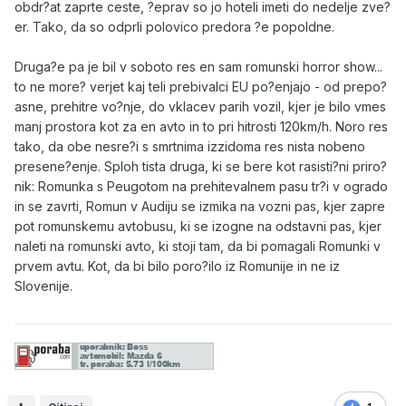
obdr?at zaprte ceste, ?eprav so jo hoteli imeti do nedelje zve?
er. Tako, da so odprli polovico predora ?e popoldne.
Druga?e pa je bil v soboto res en sam romunski horror show...
to ne more? verjet kaj teli prebivalci EU po?enjajo - od prepo?
asne, prehitre vo?nje, do vklacev parih vozil, kjer je bilo vmes
manj prostora kot za en avto in to pri hitrosti 120km/h. Noro res
tako, da obe nesre?i s smrtnima izzidoma res nista nobeno
presene?enje. Sploh tista druga, ki se bere kot rasisti?ni priro?
nik: Romunka s Peugotom na prehitevalnem pasu tr?i v ogrado
in se zavrti, Romun v Audiju se izmika na vozni pas, kjer zapre
pot romunskemu avtobusu, ki se izogne na odstavni pas, kjer
naleti na romunski avto, ki stoji tam, da bi pomagali Romunki v
prvem avtu. Kot, da bi bilo poro?ilo iz Romunije in ne iz
Slovenije.