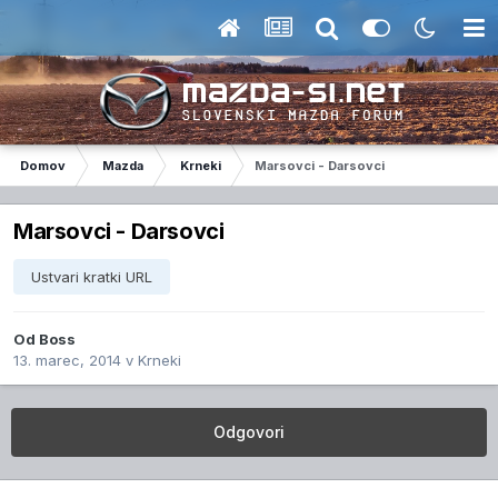
Domov
Mazda
Krneki
Marsovci - Darsovci
Marsovci - Darsovci
Ustvari kratki URL
Od
Boss
13. marec, 2014
v
Krneki
Odgovori