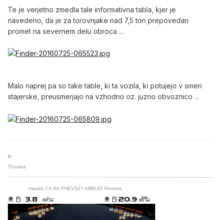
Te je verjetno zmedla tale informativna tabla, kjer je
navedeno, da je za torovnjake nad 7,5 ton prepovedan
promet na severnem delu obroca ...
Malo naprej pa so take table, ki ta vozila, ki potujejo v smeri
stajerske, preusmerjajo na vzhodno oz. juzno obvoznico ...
lp
Thomas
mazda CX-60 PHEV327 AWD AT Homura