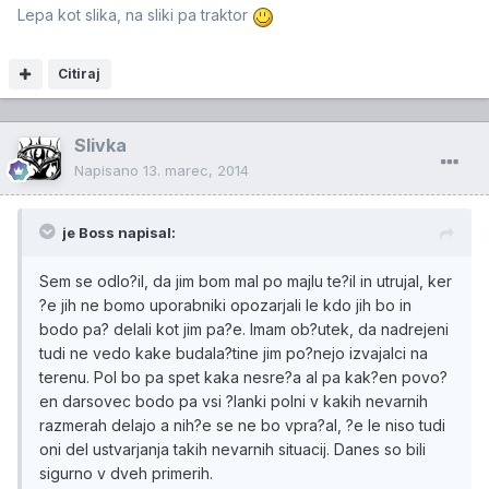
Lepa kot slika, na sliki pa traktor
Citiraj
Slivka
Napisano
13. marec, 2014
je Boss napisal:
Sem se odlo?il, da jim bom mal po majlu te?il in utrujal, ker
?e jih ne bomo uporabniki opozarjali le kdo jih bo in
bodo pa? delali kot jim pa?e. Imam ob?utek, da nadrejeni
tudi ne vedo kake budala?tine jim po?nejo izvajalci na
terenu. Pol bo pa spet kaka nesre?a al pa kak?en povo?
en darsovec bodo pa vsi ?lanki polni v kakih nevarnih
razmerah delajo a nih?e se ne bo vpra?al, ?e le niso tudi
oni del ustvarjanja takih nevarnih situacij. Danes so bili
sigurno v dveh primerih.