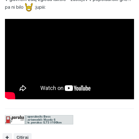
pa ni bilo
:jupiii:
Citiraj