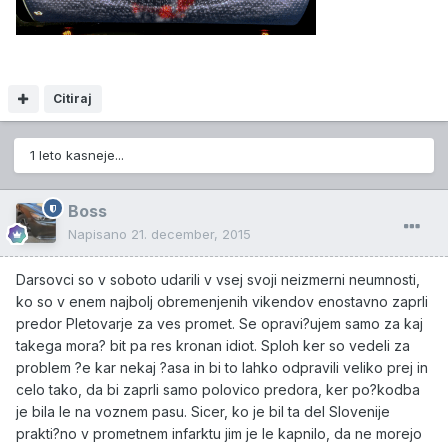
Citiraj
1 leto kasneje...
Boss
Napisano
21. december, 2015
Darsovci so v soboto udarili v vsej svoji neizmerni neumnosti,
ko so v enem najbolj obremenjenih vikendov enostavno zaprli
predor Pletovarje za ves promet. Se opravi?ujem samo za kaj
takega mora? bit pa res kronan idiot. Sploh ker so vedeli za
problem ?e kar nekaj ?asa in bi to lahko odpravili veliko prej in
celo tako, da bi zaprli samo polovico predora, ker po?kodba
je bila le na voznem pasu. Sicer, ko je bil ta del Slovenije
prakti?no v prometnem infarktu jim je le kapnilo, da ne morejo