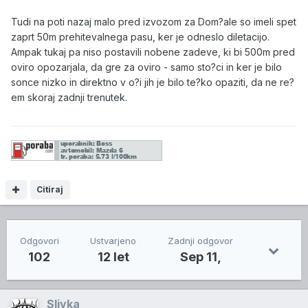
Tudi na poti nazaj malo pred izvozom za Dom?ale so imeli spet
zaprt 50m prehitevalnega pasu, ker je odneslo diletacijo.
Ampak tukaj pa niso postavili nobene zadeve, ki bi 500m pred
oviro opozarjala, da gre za oviro - samo sto?ci in ker je bilo
sonce nizko in direktno v o?i jih je bilo te?ko opaziti, da ne re?
em skoraj zadnji trenutek.
Citiraj
Odgovori
Ustvarjeno
Zadnji odgovor
102
12 let
Sep 11,
Slivka