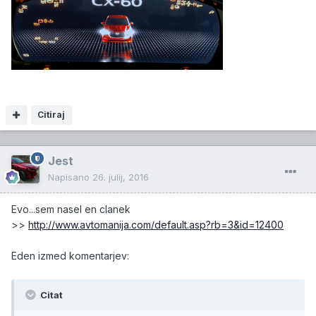
Citiraj
Jest
Napisano
26. julij, 2016
Evo...sem nasel en clanek
>>
http://www.avtomanija.com/default.asp?rb=3&id=12400
Eden izmed komentarjev:
Citat