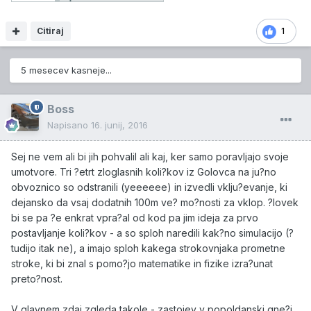
Citiraj
1
5 mesecev kasneje...
Boss
Napisano
16. junij, 2016
Sej ne vem ali bi jih pohvalil ali kaj, ker samo poravljajo svoje
umotvore. Tri ?etrt zloglasnih koli?kov iz Golovca na ju?no
obvoznico so odstranili (yeeeeee) in izvedli vklju?evanje, ki
dejansko da vsaj dodatnih 100m ve? mo?nosti za vklop. ?lovek
bi se pa ?e enkrat vpra?al od kod pa jim ideja za prvo
postavljanje koli?kov - a so sploh naredili kak?no simulacijo (?
tudijo itak ne), a imajo sploh kakega strokovnjaka prometne
stroke, ki bi znal s pomo?jo matematike in fizike izra?unat
preto?nost.
V glavnem zdaj zgleda takole - zastojev v popoldanski gne?i