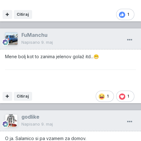
Citiraj
1
FuManchu
Napisano
9. maj
Mene bolj kot to zanima jelenov golaž itd...
😁
Citiraj
1
1
godlike
Napisano
9. maj
O ja. Salamico si pa vzamem za domov.