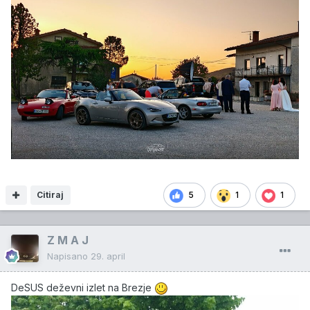
Citiraj
5
1
1
Z M A J
Napisano
29. april
DeSUS deževni izlet na Brezje