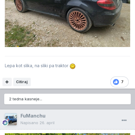
Lepa kot slika, na sliki pa traktor
Citiraj
7
2 tedna kasneje...
FuManchu
Napisano
26. april