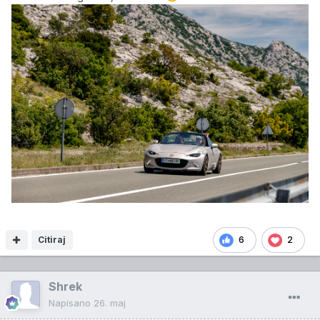
Citiraj
6
2
Shrek
Napisano
26. maj