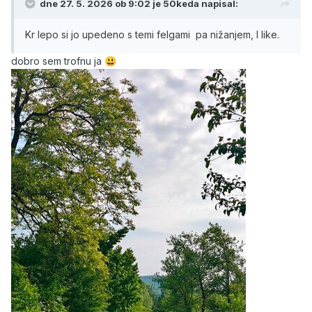
dne 27. 5. 2026 ob 9:02 je
50keda
napisal:
Kr lepo si jo upedeno s temi felgami pa nižanjem, I like.
dobro sem trofnu ja
😃