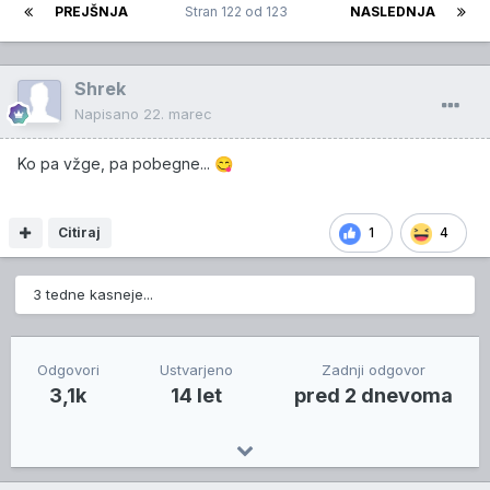
PREJŠNJA
Stran 122 od 123
NASLEDNJA
Shrek
Napisano
22. marec
Ko pa vžge, pa pobegne...
😋
Citiraj
1
4
3 tedne kasneje...
Odgovori
Ustvarjeno
Zadnji odgovor
3,1k
14 let
pred 2 dnevoma