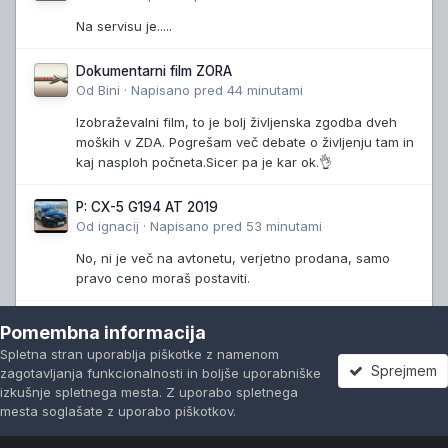
Na servisu je.....
Dokumentarni film ZORA
Od
Bini
·
Napisano
pred 44 minutami
Izobraževalni film, to je bolj življenska zgodba dveh
moških v ZDA. Pogrešam več debate o življenju tam in
kaj nasploh počneta.Sicer pa je kar ok.👌
P: CX-5 G194 AT 2019
Od
ignacij
·
Napisano
pred 53 minutami
No, ni je več na avtonetu, verjetno prodana, samo
pravo ceno moraš postaviti.
Elektromobilnost
Pomembna informacija
Od
ignacij
·
Napisano
pred 1 uro
Spletna stran uporablja piškotke z namenom
Sprejmem
zagotavljanja funkcionalnosti in boljše uporabniške
Ja nekako računam september-oktober ko naj bi prišla
izkušnje spletnega mesta. Z uporabo spletnega
6e z novo 78kWh LFP baterijo in bo tudi znano kaj bo
mesta soglašate z uporabo piškotkov.
s temi subvencijami.
Forumi
Neprebrano
Prijavi se
Registracija
Več