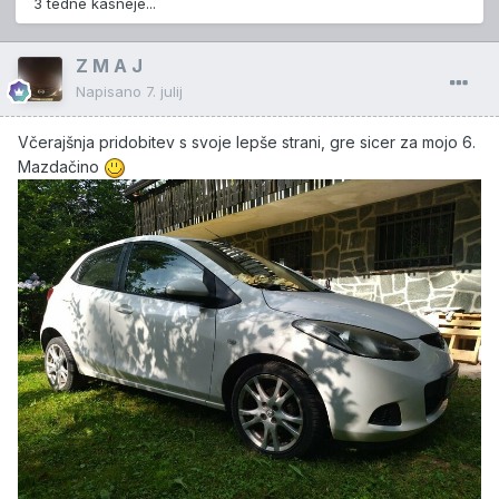
3 tedne kasneje...
Z M A J
Napisano
7. julij
Včerajšnja pridobitev s svoje lepše strani, gre sicer za mojo 6.
Mazdačino