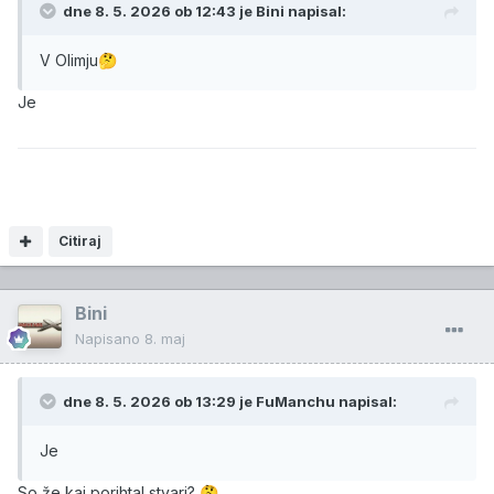
dne 8. 5. 2026 ob 12:43 je
Bini
napisal:
V Olimju
🤔
Je
Citiraj
Bini
Napisano
8. maj
dne 8. 5. 2026 ob 13:29 je
FuManchu
napisal:
Je
So že kaj porihtal stvari?
🤔