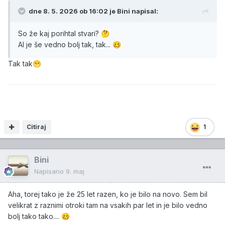
dne 8. 5. 2026 ob 16:02 je
Bini
napisal:
So že kaj porihtal stvari?
🤔
Al je še vedno bolj tak, tak...
🥴
Tak tak
😁
Citiraj
1
Bini
Napisano
9. maj
Aha, torej tako je že 25 let razen, ko je bilo na novo. Sem bil
velikrat z raznimi otroki tam na vsakih par let in je bilo vedno
bolj tako tako....
🥴