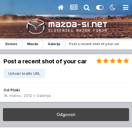
Domov
Mazda
Galerija
Post a recent shot of your car
Post a recent shot of your car
Ustvari kratki URL
Od
Ploki
18. marec, 2012
v
Galerija
Odgovori