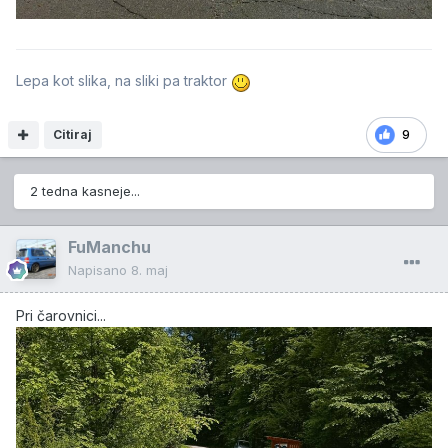
Lepa kot slika, na sliki pa traktor
Citiraj
9
2 tedna kasneje...
FuManchu
Napisano
8. maj
Pri čarovnici...