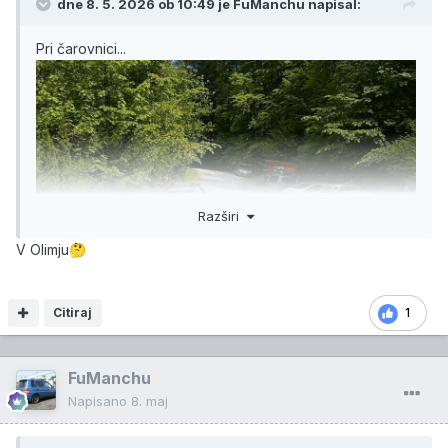
dne 8. 5. 2026 ob 10:49 je
FuManchu
napisal:
Pri čarovnici...
Razširi
V Olimju
🤔
Citiraj
1
FuManchu
Napisano
8. maj