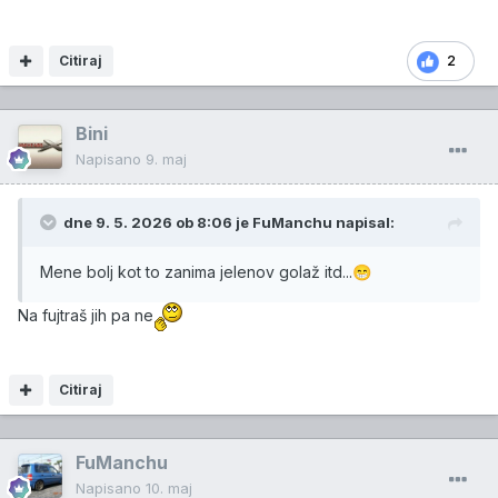
Citiraj
2
Bini
Napisano
9. maj
dne 9. 5. 2026 ob 8:06 je
FuManchu
napisal:
Mene bolj kot to zanima jelenov golaž itd...
😁
Na fujtraš jih pa ne
Citiraj
FuManchu
Napisano
10. maj