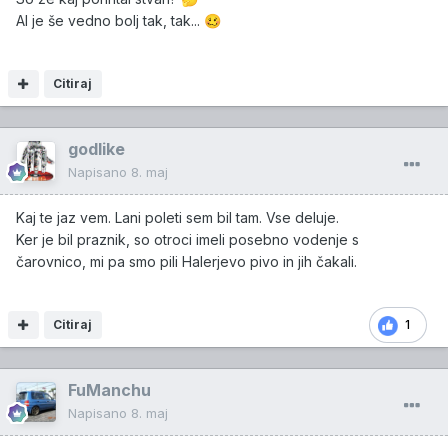
Al je še vedno bolj tak, tak...
🥴
Citiraj
godlike
Napisano
8. maj
Kaj te jaz vem. Lani poleti sem bil tam. Vse deluje.
Ker je bil praznik, so otroci imeli posebno vodenje s
čarovnico, mi pa smo pili Halerjevo pivo in jih čakali.
Citiraj
1
FuManchu
Napisano
8. maj