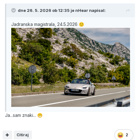
dne 26. 5. 2026 ob 12:35 je
nHear
napisal:
Jadranska magistrala, 24.5.2026
🙂
Ja...sam znaki...
😁
Citiraj
2