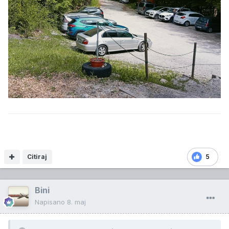
Citiraj
5
Bini
Napisano
8. maj