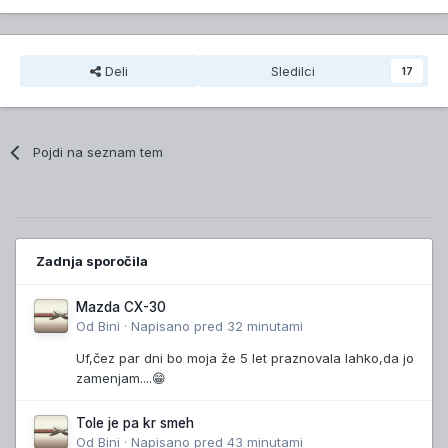
Deli
Sledilci
17
Pojdi na seznam tem
Zadnja sporočila
Mazda CX-30
Od
Bini
·
Napisano
pred 32 minutami
Uf,čez par dni bo moja že 5 let praznovala lahko,da jo
zamenjam....😁
Tole je pa kr smeh
Od
Bini
·
Napisano
pred 43 minutami