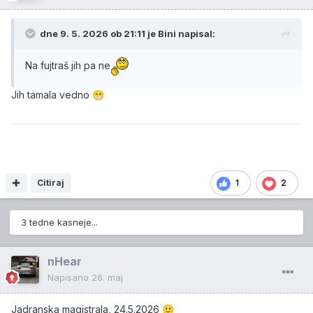
dne 9. 5. 2026 ob 21:11 je
Bini
napisal:
Na fujtraš jih pa ne
Jih tamala vedno
😁
Citiraj
1
2
3 tedne kasneje...
nHear
Napisano
26. maj
Jadranska magistrala, 24.5.2026
🙂