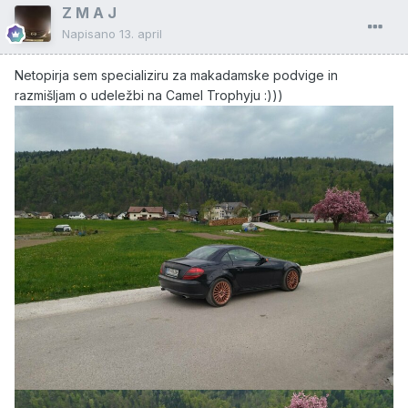
Z M A J
Napisano
13. april
Netopirja sem specializiru za makadamske podvige in
razmišljam o udeležbi na Camel Trophyju
:)))