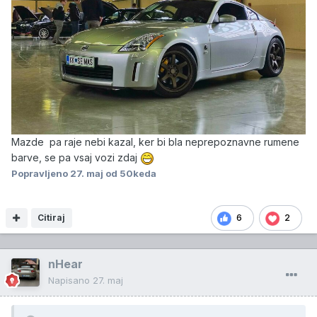
Mazde pa raje nebi kazal, ker bi bla neprepoznavne rumene
barve, se pa vsaj vozi zdaj
Popravljeno
27. maj
od 50keda
Citiraj
6
2
nHear
Napisano
27. maj