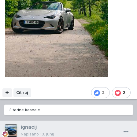
Citiraj
2
2
3 tedne kasneje...
ignacij
Napisano
13. junij