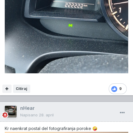
Citiraj
9
nHear
Napisano
28. april
Kr naenkrat postal del fotografiranja poroke
🤪