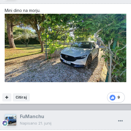
Mini dino na morju.
Citiraj
9
FuManchu
Napisano
21. junij