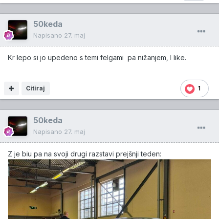
50keda
Napisano
27. maj
Kr lepo si jo upedeno s temi felgami pa nižanjem, I like.
Citiraj
1
50keda
Napisano
27. maj
Z je biu pa na svoji drugi razstavi prejšnji teden: