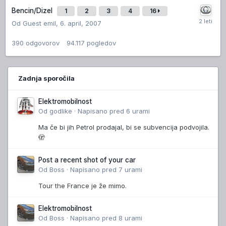
Bencin/Dizel
1
2
3
4
16
Od Guest emil,
6. april, 2007
390
odgovorov
94.117
pogledov
Zadnja sporočila
Elektromobilnost
Od
godlike
·
Napisano
pred 6 urami
Ma če bi jih Petrol prodajal, bi se subvencija podvojila.
🫣
Post a recent shot of your car
Od
Boss
·
Napisano
pred 7 urami
Tour the France je že mimo.
Elektromobilnost
Od
Boss
·
Napisano
pred 8 urami