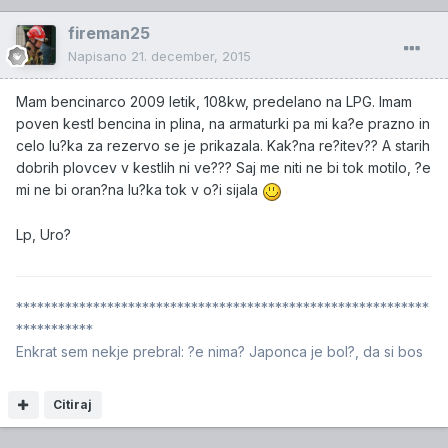
fireman25
Napisano
21. december, 2015
Mam bencinarco 2009 letik, 108kw, predelano na LPG. Imam
poven kestl bencina in plina, na armaturki pa mi ka?e prazno in
celo lu?ka za rezervo se je prikazala. Kak?na re?itev?? A starih
dobrih plovcev v kestlih ni ve??? Saj me niti ne bi tok motilo, ?e
mi ne bi oran?na lu?ka tok v o?i sijala
Lp, Uro?
***********************************************************
***********
Enkrat sem nekje prebral: ?e nima? Japonca je bol?, da si bos
Citiraj