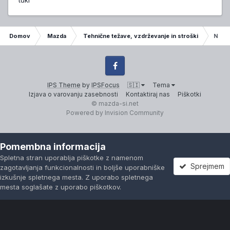
tuki
Domov
Mazda
Tehnične težave, vzdrževanje in stroški
Nivo 
Facebook
IPS Theme
by
IPSFocus
🇸🇮
Tema
Izjava o varovanju zasebnosti
Kontaktiraj nas
Piškotki
© mazda-si.net
Powered by Invision Community
Pomembna informacija
Spletna stran uporablja piškotke z namenom
Sprejmem
zagotavljanja funkcionalnosti in boljše uporabniške
izkušnje spletnega mesta. Z uporabo spletnega
mesta soglašate z uporabo piškotkov.
Forumi
Neprebrano
Prijavi se
Registracija
Več