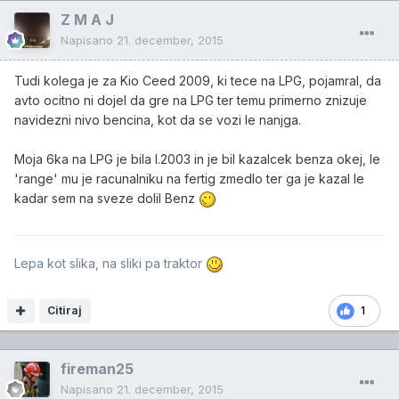
Z M A J
Napisano
21. december, 2015
Tudi kolega je za Kio Ceed 2009, ki tece na LPG, pojamral, da
avto ocitno ni dojel da gre na LPG ter temu primerno znizuje
navidezni nivo bencina, kot da se vozi le nanjga.
Moja 6ka na LPG je bila l.2003 in je bil kazalcek benza okej, le
'range' mu je racunalniku na fertig zmedlo ter ga je kazal le
kadar sem na sveze dolil Benz
Lepa kot slika, na sliki pa traktor
Citiraj
1
fireman25
Napisano
21. december, 2015