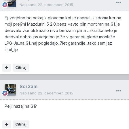
Napisano
22. december, 2015
Ej..verjetno bo nekaj z plovcem kot je napisal ..Jsdoma.ker na
moji prej?ni Mazdurini 5 2.0.benz +avto plin montiran na G1..je
delovalo vse ok.kazalo nivo benza in plina ...skratka avto je
deloval dobro..ps.verjetno je ?e v garanciji glede monta?e
LPG-Ja..na G1..naj pogledajo..7let garancije...tako sem jaz
imel,,lp
Citiraj
Scr3am
Napisano
22. december, 2015
Pelji nazaj na G1?
Citiraj