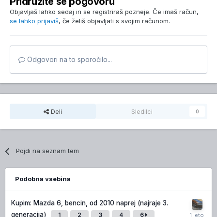
Pridružite se pogovoru
Objavljaš lahko sedaj in se registriraš pozneje. Če imaš račun,
se lahko prijaviš
, če želiš objavljati s svojim računom.
Odgovori na to sporočilo...
Deli
Sledilci
0
Pojdi na seznam tem
Podobna vsebina
Kupim: Mazda 6, bencin, od 2010 naprej (najraje 3.
generacija)
1
2
3
4
6