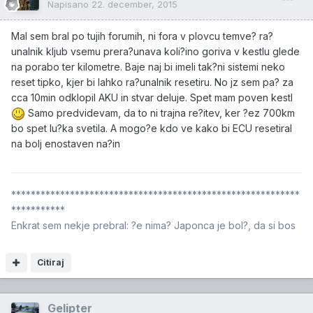
Napisano
22. december, 2015
Mal sem bral po tujih forumih, ni fora v plovcu temve? ra?
unalnik kljub vsemu prera?unava koli?ino goriva v kestlu glede
na porabo ter kilometre. Baje naj bi imeli tak?ni sistemi neko
reset tipko, kjer bi lahko ra?unalnik resetiru. No jz sem pa? za
cca 10min odklopil AKU in stvar deluje. Spet mam poven kestl
Samo predvidevam, da to ni trajna re?itev, ker ?ez 700km
bo spet lu?ka svetila. A mogo?e kdo ve kako bi ECU resetiral
na bolj enostaven na?in
***********************************************************
***********
Enkrat sem nekje prebral: ?e nima? Japonca je bol?, da si bos
Citiraj
Gelipter