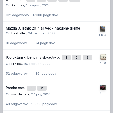
Od
APoplas
,
1. avgust, 2024
132
odgovorov
17.308
pogledov
Mazda 3, letnik 2014 ali več - nakupne dileme
Od
Haxballer
,
24. oktober, 2022
18
odgovorov
6.374
pogledov
100 oktanski bencin v skyactiv X
1
2
3
Od
FrX186
,
10. februar, 2022
52
odgovorov
14.361
pogledov
Poraba.com
1
2
Od
mazdaman
,
27. julij, 2010
43
odgovorov
18.596
pogledov