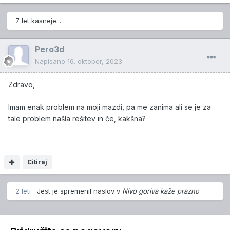
7 let kasneje...
Pero3d
Napisano
16. oktober, 2023
Zdravo,
Imam enak problem na moji mazdi, pa me zanima ali se je za
tale problem našla rešitev in če, kakšna?
Citiraj
2 leti
Jest
je spremenil naslov v
Nivo goriva kaže prazno