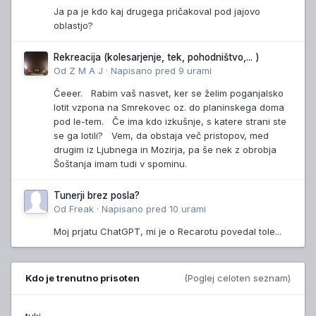
Ja pa je kdo kaj drugega pričakoval pod jajovo
oblastjo?
Rekreacija (kolesarjenje, tek, pohodništvo,... )
Od
Z M A J
·
Napisano
pred 9 urami
Čeeer. Rabim vaš nasvet, ker se želim poganjalsko
lotit vzpona na Smrekovec oz. do planinskega doma
pod le-tem. Če ima kdo izkušnje, s katere strani ste
se ga lotili? Vem, da obstaja več pristopov, med
drugim iz Ljubnega in Mozirja, pa še nek z obrobja
Šoštanja imam tudi v spominu.
Tunerji brez posla?
Od
Freak
·
Napisano
pred 10 urami
Moj prjatu ChatGPT, mi je o Recarotu povedal tole...
Kdo je trenutno prisoten
(Poglej celoten seznam)