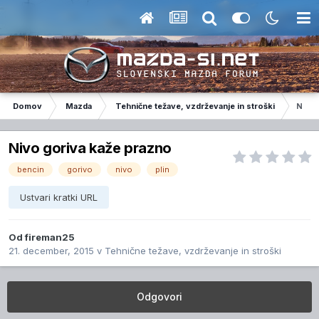
Domov
Mazda
Tehnične težave, vzdrževanje in stroški
Nivo 
Nivo goriva kaže prazno
bencin
gorivo
nivo
plin
Ustvari kratki URL
Od
fireman25
21. december, 2015
v
Tehnične težave, vzdrževanje in stroški
Odgovori