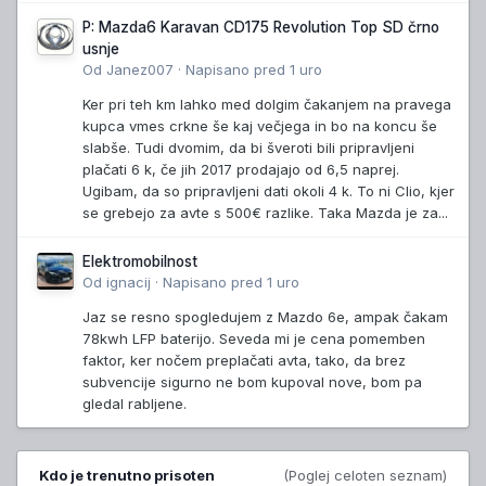
P: Mazda6 Karavan CD175 Revolution Top SD črno
usnje
Od
Janez007
·
Napisano
pred 1 uro
Ker pri teh km lahko med dolgim čakanjem na pravega
kupca vmes crkne še kaj večjega in bo na koncu še
slabše. Tudi dvomim, da bi šveroti bili pripravljeni
plačati 6 k, če jih 2017 prodajajo od 6,5 naprej.
Ugibam, da so pripravljeni dati okoli 4 k. To ni Clio, kjer
se grebejo za avte s 500€ razlike. Taka Mazda je za...
Elektromobilnost
Od
ignacij
·
Napisano
pred 1 uro
Jaz se resno spogledujem z Mazdo 6e, ampak čakam
78kwh LFP baterijo. Seveda mi je cena pomemben
faktor, ker nočem preplačati avta, tako, da brez
subvencije sigurno ne bom kupoval nove, bom pa
gledal rabljene.
Kdo je trenutno prisoten
(Poglej celoten seznam)