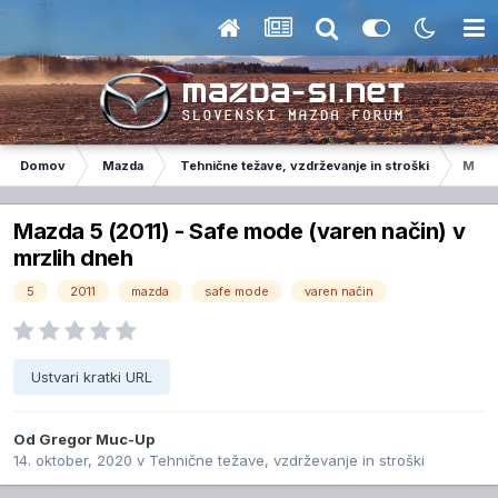
Domov
Mazda
Tehnične težave, vzdrževanje in stroški
Mazda
Mazda 5 (2011) - Safe mode (varen način) v
mrzlih dneh
5
2011
mazda
safe mode
varen način
Ustvari kratki URL
Od
Gregor Muc-Up
14. oktober, 2020
v
Tehnične težave, vzdrževanje in stroški