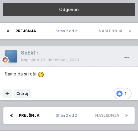
Odgovori
PREJŠNJA
Stran 2 od 2
NASLEDNJA
SpEkTr
Napisano
23. december, 2020
Samo da si rešil
Citiraj
1
PREJŠNJA
Stran 2 od 2
NASLEDNJA