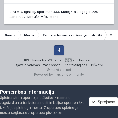
Z M A J
ignacij
sportman333
Matej7
aluisgoglet2951
Janez007
Mraušk Mčk
etcho
Domov
Mazda
Tehnične težave, vzdrževanje in stroški
Mazda
Facebook
IPS Theme
by
IPSFocus
🇸🇮
Tema
Izjava o varovanju zasebnosti
Kontaktiraj nas
Piškotki
© mazda-si.net
Powered by Invision Community
Pomembna informacija
Spletna stran uporablja piškotke z namenom
Sprejmem
zagotavljanja funkcionalnosti in boljše uporabniške
izkušnje spletnega mesta. Z uporabo spletnega
mesta soglašate z uporabo piškotkov.
Forumi
Neprebrano
Prijavi se
Registracija
Več