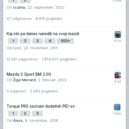
1
2
Od
scania
,
22. september, 2022
47
odgovorov
8.619
pogledov
Kaj ste pa danes naredili na svoji mazdi
1
2
3
4
503
Od Gost,
26. november, 2011
12.561
odgovorov
1.954.607
pogledov
Mazda 3 Sport BM 2.0G
Od
Žiga Menard
,
2. februar, 2022
4
odgovori
2.083
pogledov
Torque PRO seznam dodatnih PID-ov
1
2
3
Od
Aless
,
8. november, 2018