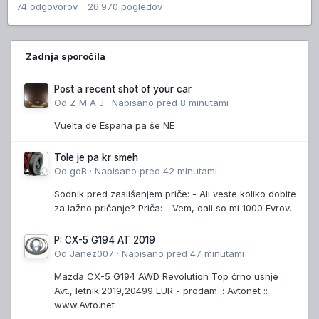
74
odgovorov
26.970
pogledov
Zadnja sporočila
Post a recent shot of your car
Od
Z M A J
·
Napisano
pred 8 minutami
Vuelta de Espana pa še NE
Tole je pa kr smeh
Od
goB
·
Napisano
pred 42 minutami
Sodnik pred zaslišanjem priče: - Ali veste koliko dobite
za lažno pričanje? Priča: - Vem, dali so mi 1000 Evrov.
P: CX-5 G194 AT 2019
Od
Janez007
·
Napisano
pred 47 minutami
Mazda CX-5 G194 AWD Revolution Top črno usnje
Avt., letnik:2019,20499 EUR - prodam :: Avtonet ::
www.Avto.net