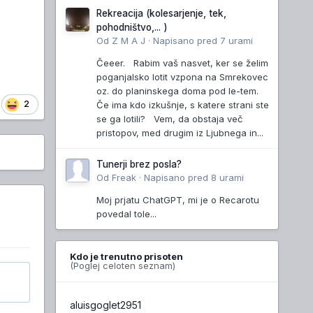
Rekreacija (kolesarjenje, tek,
pohodništvo,... )
Od
Z M A J
·
Napisano
pred 7 urami
Čeeer. Rabim vaš nasvet, ker se želim
poganjalsko lotit vzpona na Smrekovec
oz. do planinskega doma pod le-tem.
2
Če ima kdo izkušnje, s katere strani ste
se ga lotili? Vem, da obstaja več
pristopov, med drugim iz Ljubnega in...
Tunerji brez posla?
Od
Freak
·
Napisano
pred 8 urami
Moj prjatu ChatGPT, mi je o Recarotu
povedal tole...
Kdo je trenutno prisoten
(Poglej celoten seznam)
aluisgoglet2951