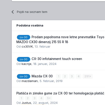
Pojdi na seznam tem
Podobna vsebina
Prodam popolnoma nove letne pnevmatike Toyo
cx-30
MAZDO CX30 dimenzij 215 55 R 18
Od
cx30VK
,
13. februar
CX-30 infotainment touch screen
cx-30
Od
kacnje
,
18. januar, 2024
Mazda CX-30
1
2
3
4
291
cx-30
Od
mazdaman
,
5. februar, 2019
Platišča in zimske gume za CX-30 ter homologacija platišč
1
2
3
4
5
Od
Justus
,
22. avgust, 2024