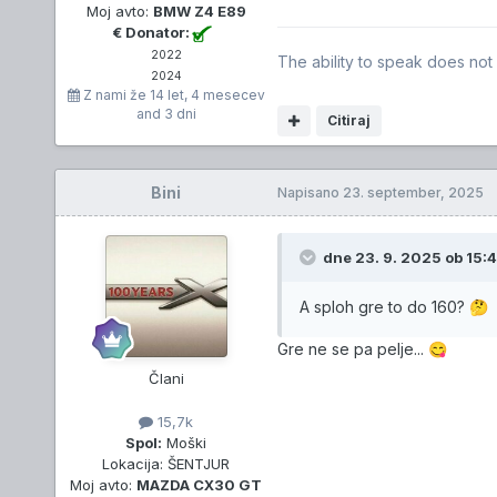
Moj avto:
BMW Z4 E89
€ Donator:
2022
The ability to speak does not 
2024
Z nami že
14 let, 4 mesecev
and 3 dni
Citiraj
Bini
Napisano
23. september, 2025
dne 23. 9. 2025 ob 15:4
A sploh gre to do 160?
🤔
Gre ne se pa pelje...
😋
Člani
15,7k
Spol:
Moški
Lokacija:
ŠENTJUR
Moj avto:
MAZDA CX30 GT