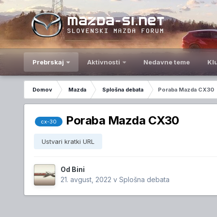
Prebrskaj
Aktivnosti
Nedavne teme
Kl
Domov
Mazda
Splošna debata
Poraba Mazda CX30
Poraba Mazda CX30
cx-30
Ustvari kratki URL
Od
Bini
21. avgust, 2022
v
Splošna debata