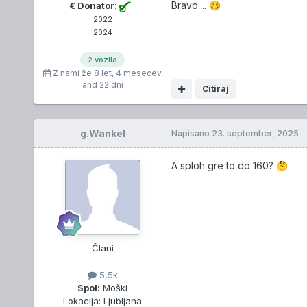
Bravo....
€ Donator:
🥴
2022
2024
2 vozila
Z nami že
8 let, 4 mesecev
and 22 dni
Citiraj
g.Wankel
Napisano
23. september, 2025
A sploh gre to do 160?
🤔
Člani
5,5k
Spol:
Moški
Lokacija:
Ljubljana