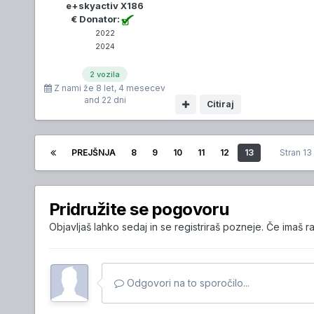
e+skyactiv X186
€ Donator:
2022
2024
2 vozila
Z nami že
8 let, 4 mesecev
and 22 dni
Citiraj
PREJŠNJA
8
9
10
11
12
13
Stran 1
Pridružite se pogovoru
Objavljaš lahko sedaj in se registriraš pozneje. Če imaš r
Odgovori na to sporočilo...