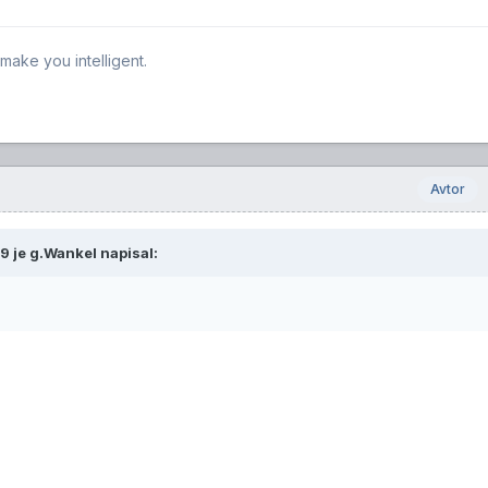
make you intelligent.
Avtor
9 je
g.Wankel
napisal: