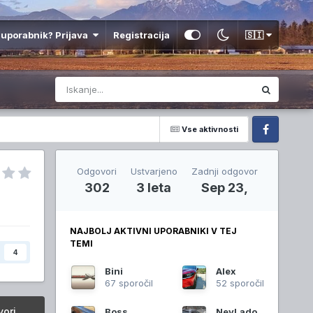
 uporabnik? Prijava
Registracija
🇸🇮
Vse aktivnosti
Facebook
Odgovori
Ustvarjeno
Zadnji odgovor
302
3 leta
Sep 23,
NAJBOLJ AKTIVNI UPORABNIKI V TEJ
TEMI
4
Bini
Alex
67 sporočil
52 sporočil
ori
Boss
NevLado