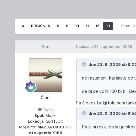
PREJŠNJA
8
9
10
11
12
13
Stran 1
Bini
Napisano
23. september, 2025
dne 23. 9. 2025 ob 8:0
ne razumem, kaj imate od t
če bi se vozil 160 bi bil š
Člani
Pa človek božji tole sem tank
15,7k
dne 23. 9. 2025 ob 9:5
Spol:
Moški
Lokacija:
ŠENTJUR
Pa sj ni reku, da se je sko
Moj avto:
MAZDA CX30 GT
e+skyactiv X186