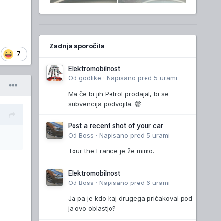
Zadnja sporočila
7
Elektromobilnost
Od
godlike
·
Napisano
pred 5 urami
Ma če bi jih Petrol prodajal, bi se
subvencija podvojila. 🫣
Post a recent shot of your car
Od
Boss
·
Napisano
pred 5 urami
Tour the France je že mimo.
Elektromobilnost
Od
Boss
·
Napisano
pred 6 urami
Ja pa je kdo kaj drugega pričakoval pod
jajovo oblastjo?