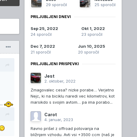
29 sporočil
25 sporočil
PRILJUBLJENI DNEVI
Sep 25, 2022
Okt 1, 2022
24 sporočil
23 sporočil
Dec 7, 2022
Jun 10, 2025
21 sporočil
20 sporočil
PRILJUBLJENI PRISPEVKI
Jest
2. oktober, 2022
Zmagovalec cesa? nizke porabe… Verjetno
Nejc, ki na biciklu naredi vec kilometrov, kot
marsikdo s svojim avtom… pa ima porabo...
..
Carot
4. januar, 2023
Ravno prišel z offroad potovanja na
bližnjem vzhodu. Avti vsi +3500 ccm (naš je