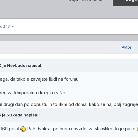
3 od 13
Avtor
0 je
NevLado
napisal:
ega, da takole zavajate ljudi na forumu
tevec za temperaturo krepko višje
al drugi dan po dopustu in to 4km od doma, kako se naj bolj zagreje.
6 je
50keda
napisal:
s 160 pelal
Pač dvakrat po hribu navzdol za statistiko, to je pa to