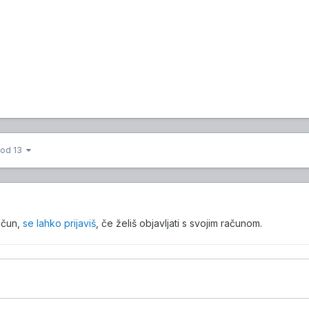
3 od 13
ačun,
se lahko prijaviš
, če želiš objavljati s svojim računom.