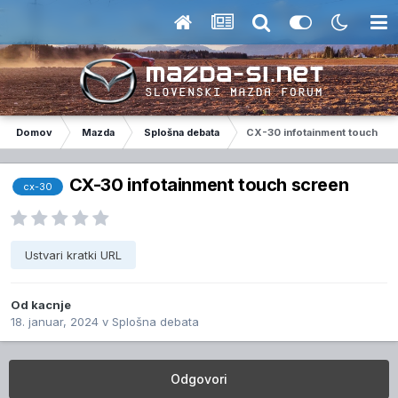
Domov
Mazda
Splošna debata
CX-30 infotainment touch sc
CX-30 infotainment touch screen
cx-30
Ustvari kratki URL
Od
kacnje
18. januar, 2024
v
Splošna debata
Odgovori