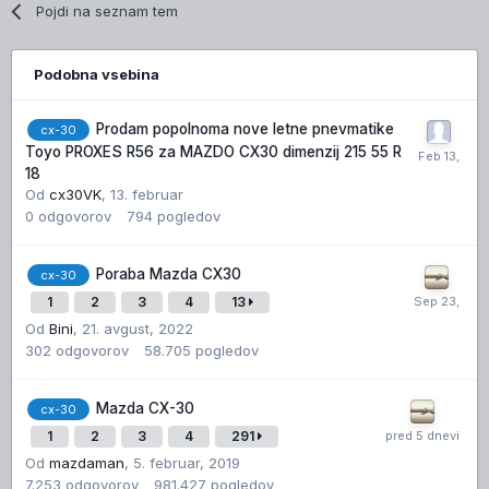
Pojdi na seznam tem
Podobna vsebina
Prodam popolnoma nove letne pnevmatike
cx-30
Toyo PROXES R56 za MAZDO CX30 dimenzij 215 55 R
18
Od
cx30VK
,
13. februar
0
odgovorov
794
pogledov
Poraba Mazda CX30
cx-30
1
2
3
4
13
Od
Bini
,
21. avgust, 2022
302
odgovorov
58.705
pogledov
Mazda CX-30
cx-30
1
2
3
4
291
Od
mazdaman
,
5. februar, 2019
7.253
odgovorov
981.427
pogledov