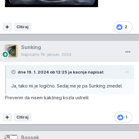
Citiraj
2
Sunking
Napisano
19. januar, 2024
dne 19. 1. 2024 ob 12:25 je
kacnje
napisal:
Ja, tako mi je logično. Sedaj me je pa Sunking zmedel.
Preverim da nisem kakšneg kozla ustrelil.
Citiraj
1
Bossek