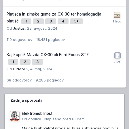
Platišča in zimske gume za CX-30 ter homologacija
platišč
1
2
3
4
5
Od
Justus
,
22. avgust, 2024
110
odgovorov
18.481
pogledov
Kaj kupiti? Mazda CX-30 ali Ford Focus ST?
1
2
3
Od
DINAMIK
,
4. maj, 2024
68
odgovorov
9.285
pogledov
Zadnja sporočila
Elektromobilnost
Od
godlike
·
Napisano
pred 6 urami
Ma če bi jih Petrol prodajal, bi se subvencija podvojila.