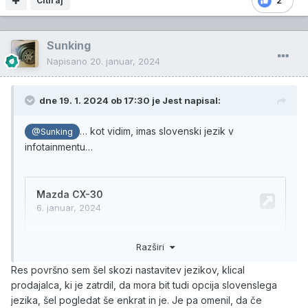
Citiraj
2
Sunking
Napisano
20. januar, 2024
dne 19. 1. 2024 ob 17:30 je
Jest
napisal:
… kot vidim, imas slovenski jezik v
@Sunking
infotainmentu…
Razširi
Res površno sem šel skozi nastavitev jezikov, klical
prodajalca, ki je zatrdil, da mora bit tudi opcija slovenslega
jezika, šel pogledat še enkrat in je. Je pa omenil, da če