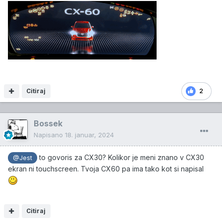
Citiraj
2
Bossek
Napisano
18. januar, 2024
to govoris za CX30? Kolikor je meni znano v CX30
@Jest
ekran ni touchscreen. Tvoja CX60 pa ima tako kot si napisal
Citiraj