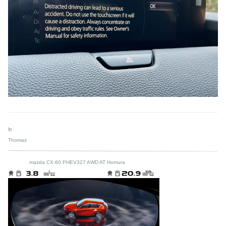
lp
Thomas
mazda CX-60 PHEV327 AWD AT Homura