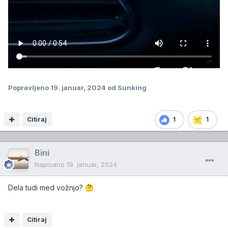
Popravljeno
19. januar, 2024
od Sunking
Citiraj
1
1
Bini
Napisano
19. januar, 2024
Dela tudi med vožnjo?
🤔
Citiraj