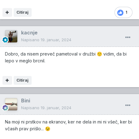
Citiraj
1
kacnje
Napisano
19. januar, 2024
Dobro, da nisem preveč pametoval v družbi
vidim, da bi
🙂
lepo v meglo brcnil.
Citiraj
Bini
Napisano
19. januar, 2024
Na moji ni prstkov na ekranov, ker ne dela in mi ni všeč, ker bi
včasih prav prišlo...
😉