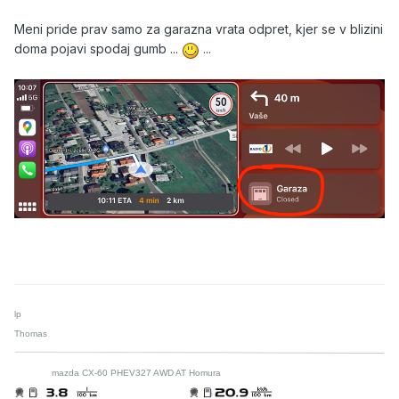
Meni pride prav samo za garazna vrata odpret, kjer se v blizini
doma pojavi spodaj gumb ...
...
lp
Thomas
mazda CX-60 PHEV327 AWD AT Homura