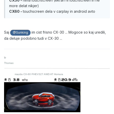
CX30 -
nima touchscreen (ekran ni touchscreen in ne
more delat nikjer)
CX60 -
touchscreen dela v carplay in android avto
Saj
im cist frisno CX-30 ... Mogoce so kaj uredili,
@Sunking
da deluje podobno tudi v CX-30 ...
lp
Thomas
mazda CX-60 PHEV327 AWD AT Homura