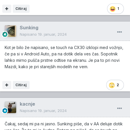
Citiraj
1
Sunking
Napisano
19. januar, 2024
Kot je bilo že napisano, se touch na CX30 izklopi med vožnjo,
če pa si v Android Auto, pa na dotik dela ves čas. Sopotnik
lahko mirno pušča prstne odtise na ekranu. Je pa to pri novi
Mazdi, kako je pri starejših modelih ne vem.
Citiraj
2
kacnje
Napisano
19. januar, 2024
Čakaj, sedaj mi pa ni jasno. Sunking piše, da v AA deluje dotik