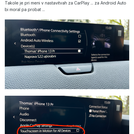
Takole je pri meni v nastavitvah za CarPlay ... za Android Auto
bi moral pa probat ...