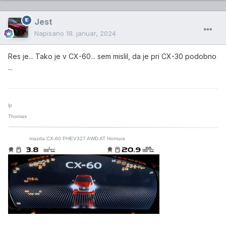
Jest
Napisano
18. januar, 2024
Res je... Tako je v CX-60... sem mislil, da je pri CX-30 podobno
...
lp
Thomas
mazda CX-60 PHEV327 AWD AT Homura