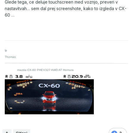
Glede tega, ce deluje touchscreen med voznjo, preveri v
nastavitvah… sem dal prej screenshote, kako to izgleda v CX-
60 …
lp
Thomas
mazda CX-60 PHEV327 AWD AT Homura