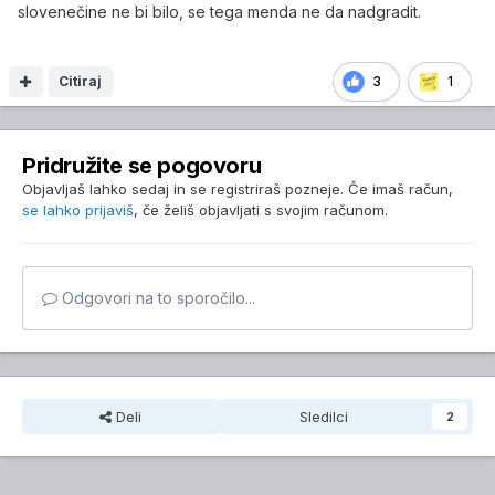
slovenečine ne bi bilo, se tega menda ne da nadgradit.
Citiraj
3
1
Glede tega, ce deluje touchscreen med voznjo, preveri
v nastavitvah… sem dal prej screenshote, kako to izgleda
Pridružite se pogovoru
v CX-60 …
Objavljaš lahko sedaj in se registriraš pozneje. Če imaš račun,
se lahko prijaviš
, če želiš objavljati s svojim računom.
Odgovori na to sporočilo...
Deli
Sledilci
2