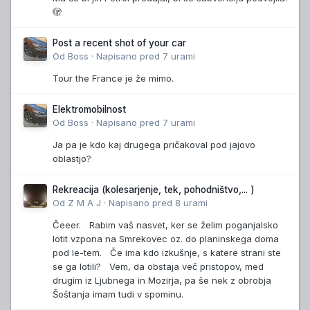
🫣
Post a recent shot of your car
Od
Boss
·
Napisano
pred 7 urami
Tour the France je že mimo.
Elektromobilnost
Od
Boss
·
Napisano
pred 7 urami
Ja pa je kdo kaj drugega pričakoval pod jajovo
oblastjo?
Rekreacija (kolesarjenje, tek, pohodništvo,... )
Od
Z M A J
·
Napisano
pred 8 urami
Čeeer. Rabim vaš nasvet, ker se želim poganjalsko
lotit vzpona na Smrekovec oz. do planinskega doma
pod le-tem. Če ima kdo izkušnje, s katere strani ste
se ga lotili? Vem, da obstaja več pristopov, med
drugim iz Ljubnega in Mozirja, pa še nek z obrobja
Šoštanja imam tudi v spominu.