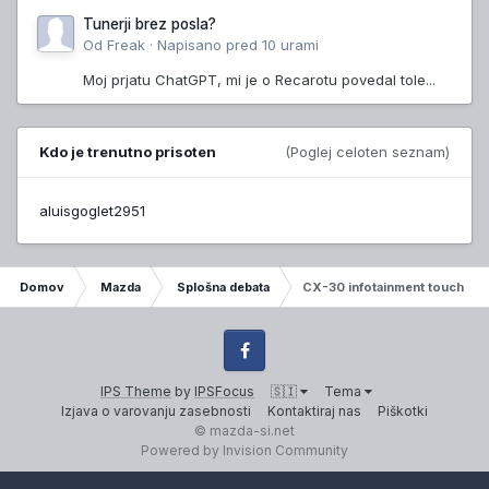
Tunerji brez posla?
Od
Freak
·
Napisano
pred 10 urami
Moj prjatu ChatGPT, mi je o Recarotu povedal tole...
Kdo je trenutno prisoten
(Poglej celoten seznam)
aluisgoglet2951
Domov
Mazda
Splošna debata
CX-30 infotainment touch sc
Facebook
IPS Theme
by
IPSFocus
🇸🇮
Tema
Izjava o varovanju zasebnosti
Kontaktiraj nas
Piškotki
© mazda-si.net
Powered by Invision Community