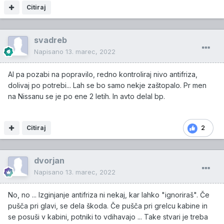
Citiraj
svadreb
Napisano
13. marec, 2022
Al pa pozabi na popravilo, redno kontroliraj nivo antifriza,
dolivaj po potrebi... Lah se bo samo nekje zaštopalo. Pr men
na Nissanu se je po ene 2 letih. In avto delal bp.
Citiraj
2
dvorjan
Napisano
13. marec, 2022
No, no ... Izginjanje antifriza ni nekaj, kar lahko "ignoriraš". Če
pušča pri glavi, se dela škoda. Če pušča pri grelcu kabine in
se posuši v kabini, potniki to vdihavajo ... Take stvari je treba