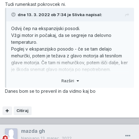
Tudi rumenkast pokrovcek ni.
dne 13. 3. 2022 ob 7:34 je
Slivka
napisal:
Odvij čep na ekspanzijski posodi.
Vžgi motor in počakaj, da se segreje na delovno
temperaturo.
Poglej v ekspanzijsko posodo - če se tam delajo
mehurčki, potem je težava z glavo motorja ali tesnilom
glave motorja. Če tam ni mehurčkov, potem išči dalje, ker
je škoda snemat glavo motorja po nepotrebnem.
Če imaš garažo, snemi tisto plastiko spodaj pod motorjem
Razširi
in na tla garaže položi karton ali papir. Ko se vrneš s
toplim motorjem, se bo mogoče na kartonu poznala
Danes bom se to preveril in da vidmo kaj bo
kakšna kapljica, pa boš vsaj vedel, na kateri strani
motorja iskat. Ker 1 liter na 2000 km... To je relativno
majhen pretok za opazit. Pri meni bi to pomenilo okoli 1
Citiraj
liter na mesec, se pravi 0,3 decilitra na dan - to je
približno ena čajna žlička na štiri ure (
ne sprašuj, kako
mazda gh
vem
) - toliko antifriza se ti posuši, če pade na tla, da niti
ne opaziš lužice... In tudi "radiator" v kabini preglej, ker
Napisano
13. marec, 2022