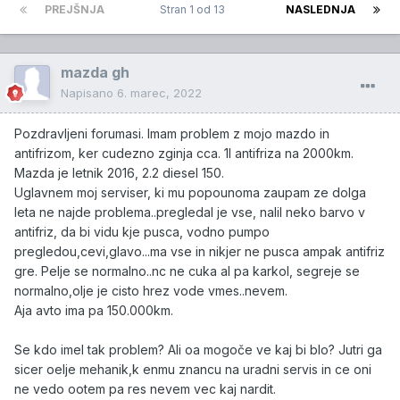
PREJŠNJA
Stran 1 od 13
NASLEDNJA
mazda gh
Napisano
6. marec, 2022
Pozdravljeni forumasi. Imam problem z mojo mazdo in
antifrizom, ker cudezno zginja cca. 1l antifriza na 2000km.
Mazda je letnik 2016, 2.2 diesel 150.
Uglavnem moj serviser, ki mu popounoma zaupam ze dolga
leta ne najde problema..pregledal je vse, nalil neko barvo v
antifriz, da bi vidu kje pusca, vodno pumpo
pregledou,cevi,glavo...ma vse in nikjer ne pusca ampak antifriz
gre. Pelje se normalno..nc ne cuka al pa karkol, segreje se
normalno,olje je cisto hrez vode vmes..nevem.
Aja avto ima pa 150.000km.
Se kdo imel tak problem? Ali oa mogoče ve kaj bi blo? Jutri ga
sicer oelje mehanik,k enmu znancu na uradni servis in ce oni
ne vedo ootem pa res nevem vec kaj nardit.