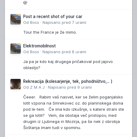
🫣
Post a recent shot of your car
Od
Boss
·
Napisano
pred 7 urami
Tour the France je že mimo.
Elektromobilnost
Od
Boss
·
Napisano
pred 8 urami
Ja pa je kdo kaj drugega pričakoval pod jajovo
oblastjo?
Rekreacija (kolesarjenje, tek, pohodništvo,... )
Od
Z M A J
·
Napisano
pred 9 urami
Čeeer. Rabim vaš nasvet, ker se želim poganjalsko
lotit vzpona na Smrekovec oz. do planinskega doma
pod le-tem. Če ima kdo izkušnje, s katere strani ste
se ga lotili? Vem, da obstaja več pristopov, med
drugim iz Ljubnega in Mozirja, pa še nek z obrobja
Šoštanja imam tudi v spominu.