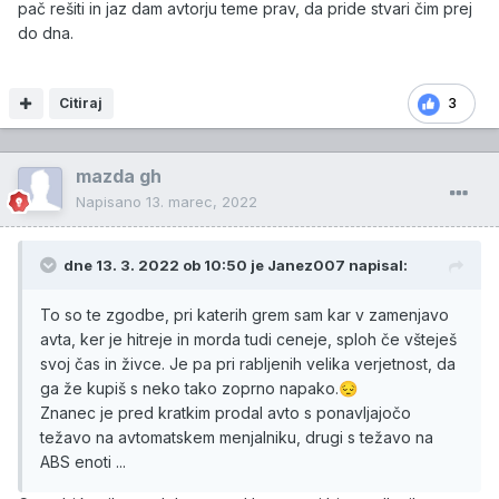
pač rešiti in jaz dam avtorju teme prav, da pride stvari čim prej
do dna.
Citiraj
3
mazda gh
Napisano
13. marec, 2022
dne 13. 3. 2022 ob 10:50 je
Janez007
napisal:
To so te zgodbe, pri katerih grem sam kar v zamenjavo
avta, ker je hitreje in morda tudi ceneje, sploh če všteješ
svoj čas in živce. Je pa pri rabljenih velika verjetnost, da
ga že kupiš s neko tako zoprno napako.
😔
Znanec je pred kratkim prodal avto s ponavljajočo
težavo na avtomatskem menjalniku, drugi s težavo na
ABS enoti ...