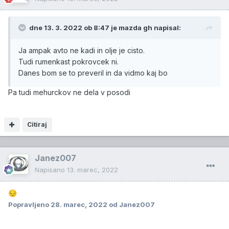
toliko antifriza ti vpivna tapiserija in se potem posuši, da
sploh ne opaziš, da je mokra.
dne 13. 3. 2022 ob 8:47 je
mazda gh
napisal:
Ja ampak avto ne kadi in olje je cisto.
Tudi rumenkast pokrovcek ni.
Danes bom se to preveril in da vidmo kaj bo
Pa tudi mehurckov ne dela v posodi
Citiraj
Janez007
Napisano
13. marec, 2022
😔
Popravljeno
28. marec, 2022
od Janez007