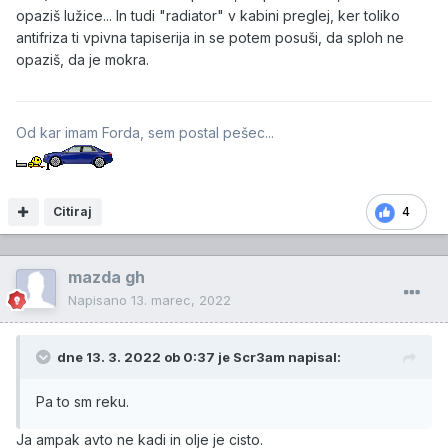
opaziš lužice... In tudi "radiator" v kabini preglej, ker toliko
antifriza ti vpivna tapiserija in se potem posuši, da sploh ne
opaziš, da je mokra.
Od kar imam Forda, sem postal pešec...
Citiraj
4
mazda gh
Napisano
13. marec, 2022
dne 13. 3. 2022 ob 0:37 je
Scr3am
napisal:
Pa to sm reku.
Ja ampak avto ne kadi in olje je cisto.