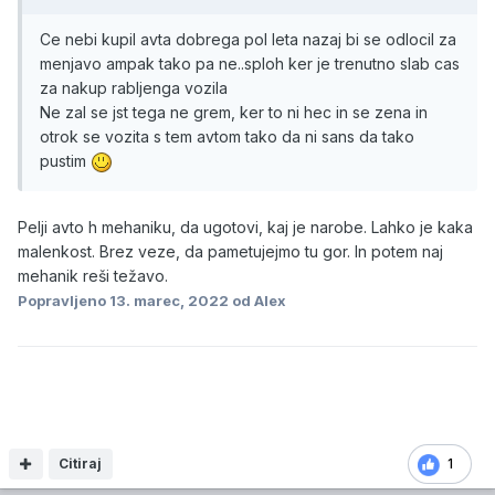
Ce nebi kupil avta dobrega pol leta nazaj bi se odlocil za
menjavo ampak tako pa ne..sploh ker je trenutno slab cas
za nakup rabljenga vozila
Ne zal se jst tega ne grem, ker to ni hec in se zena in
otrok se vozita s tem avtom tako da ni sans da tako
pustim
Pelji avto h mehaniku, da ugotovi, kaj je narobe. Lahko je kaka
malenkost. Brez veze, da pametujejmo tu gor. In potem naj
mehanik reši težavo.
Popravljeno
13. marec, 2022
od Alex
Citiraj
1