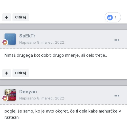
Citiraj
1
SpEkTr
Napisano
8. marec, 2022
Nimaš drugega kot dobiti drugo mnenje, ali celo tretje..
Citiraj
Deeyan
Napisano
8. marec, 2022
poglej še samo, ko je avto okgret, če ti dela kake mehurčke v
raztezni