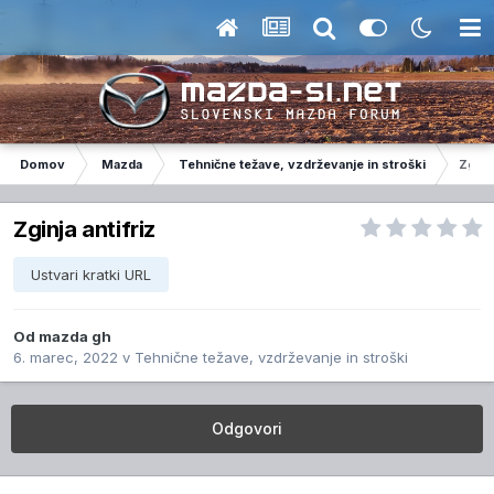
Domov
Mazda
Tehnične težave, vzdrževanje in stroški
Zginja
Zginja antifriz
Ustvari kratki URL
Od
mazda gh
6. marec, 2022
v
Tehnične težave, vzdrževanje in stroški
Odgovori