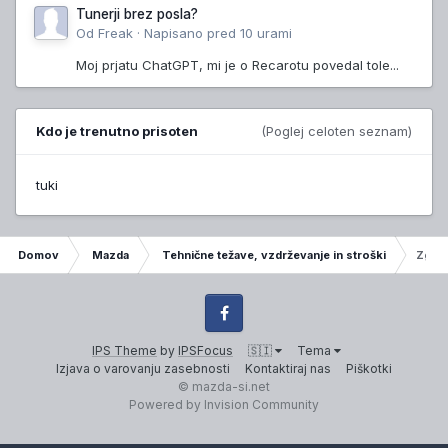
Tunerji brez posla?
Od
Freak
·
Napisano
pred 10 urami
Moj prjatu ChatGPT, mi je o Recarotu povedal tole...
Kdo je trenutno prisoten
(Poglej celoten seznam)
tuki
Domov
Mazda
Tehnične težave, vzdrževanje in stroški
Zginja
Facebook
IPS Theme
by
IPSFocus
🇸🇮
Tema
Izjava o varovanju zasebnosti
Kontaktiraj nas
Piškotki
© mazda-si.net
Powered by Invision Community