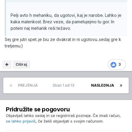
Pelji avto h mehaniku, da ugotovi, kaj je narobe. Lahko je
kaka malenkost. Brez veze, da pametujejmo tu gor. In
potem naj mehanik reši težavo.
Sej gre jutri spet..je biu ze dvakrat in ni ugotovu..sedaj gre k
tretjemu:)
Citiraj
3
PREJŠNJA
Stran 1 od 13
NASLEDNJA
Pridružite se pogovoru
Objavljaš lahko sedaj in se registriraš pozneje. Če imaš račun,
se lahko prijaviš
, če želiš objavljati s svojim računom.