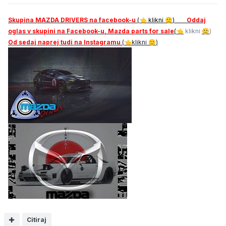
Skupina MAZDA DRIVERS na facebook-u
(
klikni
)
Oddaj
👈
🙂
oglas v skupini na Facebook-u, Mazda parts for sale
(
klikni
)
👈
🙂
Od sedaj naprej tudi na Instagramu
(
klikni
)
👈
🙂
Citiraj