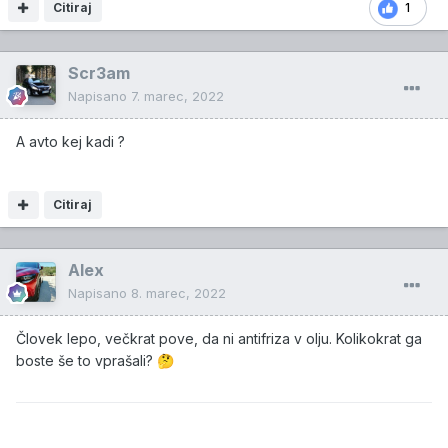
Citiraj
1
Scr3am
Napisano
7. marec, 2022
A avto kej kadi ?
Citiraj
Alex
Napisano
8. marec, 2022
Človek lepo, večkrat pove, da ni antifriza v olju. Kolikokrat ga
boste še to vprašali?
🤔