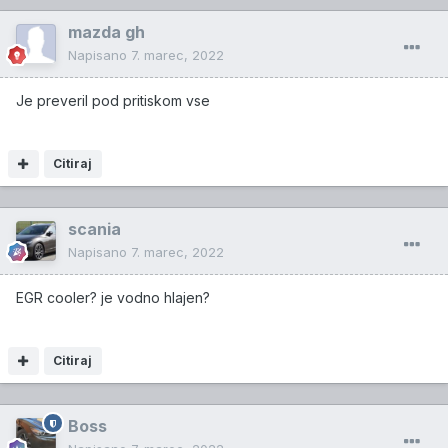
mazda gh
Napisano
7. marec, 2022
Je preveril pod pritiskom vse
Citiraj
scania
Napisano
7. marec, 2022
EGR cooler? je vodno hlajen?
Citiraj
Boss