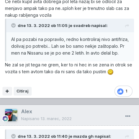
Ce nebi kupil avta dobrega pol leta nazaj bi se odlocil za
menjavo ampak tako pa ne..sploh ker je trenutno slab cas za
nakup rabljenga vozila
dne 13. 3. 2022 ob 11:05 je
svadreb
napisal:
Al pa pozabi na popravilo, redno kontroliraj nivo antifriza,
dolivaj po potrebi... Lah se bo samo nekje zaštopalo. Pr
men na Nissanu se je po ene 2 letih. In avto delal bp.
Ne zal se jst tega ne grem, ker to ni hec in se zena in otrok se
vozita s tem avtom tako da ni sans da tako pustim
Citiraj
1
Alex
Napisano
13. marec, 2022
dne 13. 3. 2022 ob 11:40 je
mazda gh
napisal: