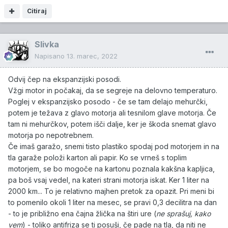
Citiraj
Slivka
Napisano
13. marec, 2022
Odvij čep na ekspanzijski posodi.
Vžgi motor in počakaj, da se segreje na delovno temperaturo.
Poglej v ekspanzijsko posodo - če se tam delajo mehurčki,
potem je težava z glavo motorja ali tesnilom glave motorja. Če
tam ni mehurčkov, potem išči dalje, ker je škoda snemat glavo
motorja po nepotrebnem.
Če imaš garažo, snemi tisto plastiko spodaj pod motorjem in na
tla garaže položi karton ali papir. Ko se vrneš s toplim
motorjem, se bo mogoče na kartonu poznala kakšna kapljica,
pa boš vsaj vedel, na kateri strani motorja iskat. Ker 1 liter na
2000 km... To je relativno majhen pretok za opazit. Pri meni bi
to pomenilo okoli 1 liter na mesec, se pravi 0,3 decilitra na dan
- to je približno ena čajna žlička na štiri ure (
ne sprašuj, kako
vem
) - toliko antifriza se ti posuši, če pade na tla, da niti ne