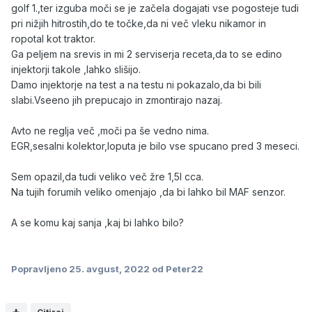
golf 1.,ter izguba moči se je začela dogajati vse pogosteje tudi
pri nižjih hitrostih,do te točke,da ni več vleku nikamor in
ropotal kot traktor.
Ga peljem na srevis in mi 2 serviserja receta,da to se edino
injektorji takole ,lahko slišijo.
Damo injektorje na test a na testu ni pokazalo,da bi bili
slabi.Vseeno jih prepucajo in zmontirajo nazaj.
Avto ne reglja več ,moči pa še vedno nima.
EGR,sesalni kolektor,loputa je bilo vse spucano pred 3 meseci.
Sem opazil,da tudi veliko več žre 1,5l cca.
Na tujih forumih veliko omenjajo ,da bi lahko bil MAF senzor.
A se komu kaj sanja ,kaj bi lahko bilo?
Popravljeno
25. avgust, 2022
od Peter22