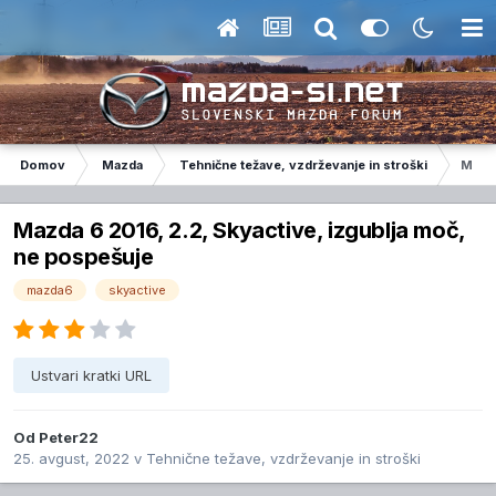
Domov
Mazda
Tehnične težave, vzdrževanje in stroški
Mazda
Mazda 6 2016, 2.2, Skyactive, izgublja moč,
ne pospešuje
mazda6
skyactive
Ustvari kratki URL
Od
Peter22
25. avgust, 2022
v
Tehnične težave, vzdrževanje in stroški