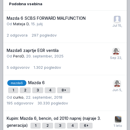
Podobna vsebina
Mazda 6 SCBS FORWARD MALFUNCTION
Od
Mateja D
,
15. julij
2
odgovora
297
pogledov
Mazda6 zaprtje EGR ventila
Od
PeroD
,
20. september, 2025
5
odgovorov
1.302
pogledov
Mazda 6
mazda6
1
2
3
4
8
Od
curko
,
22. september, 2018
195
odgovorov
30.330
pogledov
Kupim: Mazda 6, bencin, od 2010 naprej (najraje 3.
generacija)
1
2
3
4
6