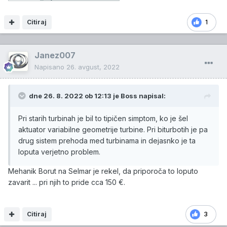
Citiraj
1
Janez007
Napisano
26. avgust, 2022
dne 26. 8. 2022 ob 12:13 je
Boss
napisal:
Pri starih turbinah je bil to tipičen simptom, ko je šel
aktuator variabilne geometrije turbine. Pri biturbotih je pa
drug sistem prehoda med turbinama in dejasnko je ta
loputa verjetno problem.
Mehanik Borut na Selmar je rekel, da priporoča to loputo
zavarit ... pri njih to pride cca 150 €.
Citiraj
3