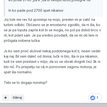
In ko pade pod 2700 spet nikamor
Joj tole me res ful spominja na mojo, preden mi je zatič na
turbini odbilo. Občasno se je enostavno zgodilo, da ni šla, ko
se je pa loputa zaprla kot bi se mogla, no pol pa dobiš brco v
rit, kot pišeš sam. Je pa vredno povdarit, da se mi ob tem ni
prižigala nobena lučka.
Js ko sem prvič doživel nekaj podobnega kot ti, nisem vedel
kaj naj. Bil sem daleč od doma, lučk ni blo, šla ni pa nikamor,
tudi če sem prestavil v nižjo, da so se obrati dvignili čez 3k ni
blo nič. Po prispetju na cilj in ponovnem zagonu motorja, je
spet šla normalno.
Tebi se to dogaja nonstop?
Citiraj
1