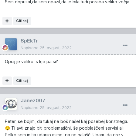
Sem dopusal,da sem opazil,da je bila tudi poraba veliko večja
Citiraj
SpEkTr
Napisano
25. avgust, 2022
Opcij je veliko, s kje pa si?
Citiraj
Janez007
Napisano
25. avgust, 2022
Peter, se bojim, da tukaj ne boš našel kaj posebej koristnega.
Ti avti znajo biti problematični, še pooblaščeni servisi ali
😏
Pelko sem in tja udarijo mimo, pa ne nalašč. Upam, da gre v