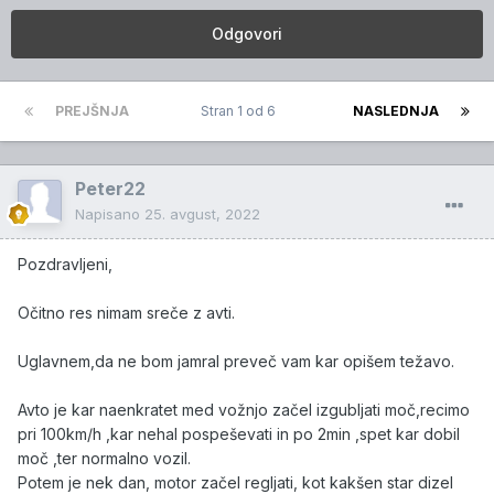
Odgovori
PREJŠNJA
Stran 1 od 6
NASLEDNJA
Peter22
Napisano
25. avgust, 2022
Pozdravljeni,
Očitno res nimam sreče z avti.
Uglavnem,da ne bom jamral preveč vam kar opišem težavo.
Avto je kar naenkratet med vožnjo začel izgubljati moč,recimo
pri 100km/h ,kar nehal pospeševati in po 2min ,spet kar dobil
moč ,ter normalno vozil.
Potem je nek dan, motor začel regljati, kot kakšen star dizel