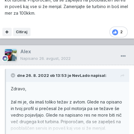
edino injektorji takole ,lahko slišijo.
in poveš kaj vse si že menjal. Zamenjajte še turbino in boš imel
Damo injektorje na test a na testu ni pokazalo,da bi bili
mer za 100kkm.
slabi.Vseeno jih prepucajo in zmontirajo nazaj.
Avto ne reglja več ,moči pa še vedno nima.
Citiraj
2
EGR,sesalni kolektor,loputa je bilo vse spucano pred 3
meseci.
Alex
Sem opazil,da tudi veliko več žre 1,5l cca.
Napisano
26. avgust, 2022
Na tujih forumih veliko omenjajo ,da bi lahko bil MAF
senzor.
dne 26. 8. 2022 ob 13:53 je
NevLado
napisal:
A se komu kaj sanja ,kaj bi lahko bilo?
Zdravo,
žal mi je, da imaš toliko težav z avtom. Glede na opisano
in tvoj profil si prečesal že pol motorja pa se težave še
vedno pojavljajo. Glede na napisano res ne more biti nič
več drugega kot turbina. Priporočam, da se zapelješ na
pooblaščen servis in poveš kaj vse si že menjal.