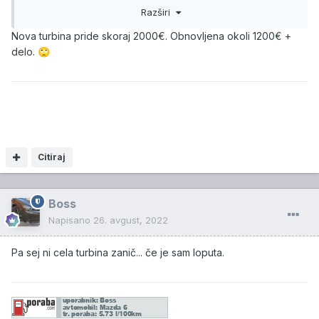
Zamenjajte še turbino in boš imel mer za 100kkm.
Razširi
Nova turbina pride skoraj 2000€. Obnovljena okoli 1200€ +
delo.
🙄
Citiraj
Boss
Napisano
26. avgust, 2022
Pa sej ni cela turbina zanič... če je sam loputa.