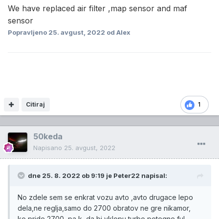
We have replaced air filter ,map sensor and maf
sensor
Popravljeno
25. avgust, 2022
od Alex
Citiraj
1
50keda
Napisano
25. avgust, 2022
dne 25. 8. 2022 ob 9:19 je
Peter22
napisal:
No zdele sem se enkrat vozu avto ,avto drugace lepo
dela,ne reglja,samo do 2700 obratov ne gre nikamor,
ko pride 2700 ,pa k ,da bi vklopu turbo,potegne ful.