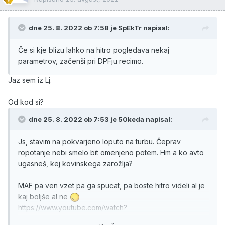
dne 25. 8. 2022 ob 7:58 je
SpEkTr
napisal:
Če si kje blizu lahko na hitro pogledava nekaj
parametrov, začenši pri DPFju recimo.
Jaz sem iz Lj.
Od kod si?
dne 25. 8. 2022 ob 7:53 je
50keda
napisal:
Js, stavim na pokvarjeno loputo na turbu. Čeprav
ropotanje nebi smelo bit omenjeno potem. Hm a ko avto
ugasneš, kej kovinskega zarožlja?
MAF pa ven vzet pa ga spucat, pa boste hitro videli al je
kaj boljše al ne
https://www.youtube.com/watch?
v=JsyJS2cCb9g&ab_channel=FelixDan