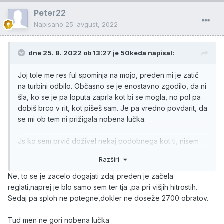
Peter22
Napisano
25. avgust, 2022
dne 25. 8. 2022 ob 13:27 je
50keda
napisal:
Joj tole me res ful spominja na mojo, preden mi je zatič
na turbini odbilo. Občasno se je enostavno zgodilo, da ni
šla, ko se je pa loputa zaprla kot bi se mogla, no pol pa
dobiš brco v rit, kot pišeš sam. Je pa vredno povdarit, da
se mi ob tem ni prižigala nobena lučka.
Js ko sem prvič doživel nekaj podobnega kot ti, nisem
vedel kaj naj. Bil sem daleč od doma, lučk ni blo, šla ni pa
Razširi
nikamor, tudi če sem prestavil v nižjo, da so se obrati
dvignili čez 3k ni blo nič. Po prispetju na cilj in ponovnem
Ne, to se je zacelo dogajati zdaj preden je začela
zagonu motorja, je spet šla normalno.
reglati,naprej je blo samo sem ter tja ,pa pri višjih hitrostih.
Sedaj pa sploh ne potegne,dokler ne doseže 2700 obratov.
Tebi se to dogaja nonstop?
Tud men ne gori nobena lučka