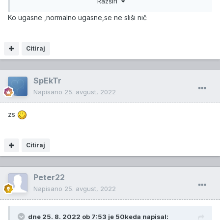
Razširi
Bi pa js tut še spucal MAP:
Ko ugasne ,normalno ugasne,se ne sliši nič
https://www.youtube.com/watch?v=Cw7JTlLKt8I
Citiraj
SpEkTr
Napisano
25. avgust, 2022
zs
Citiraj
Peter22
Napisano
25. avgust, 2022
dne 25. 8. 2022 ob 7:53 je
50keda
napisal: