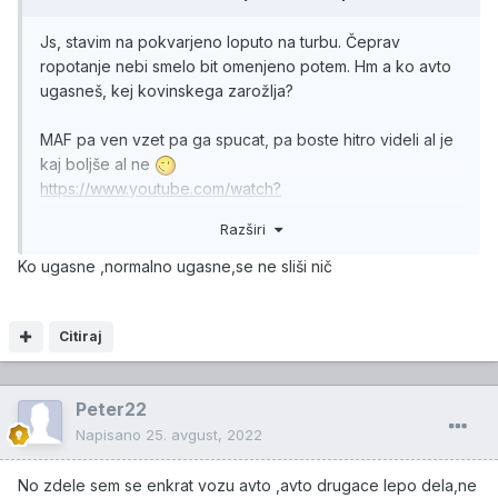
Js, stavim na pokvarjeno loputo na turbu. Čeprav
ropotanje nebi smelo bit omenjeno potem. Hm a ko avto
ugasneš, kej kovinskega zarožlja?
MAF pa ven vzet pa ga spucat, pa boste hitro videli al je
kaj boljše al ne
https://www.youtube.com/watch?
v=JsyJS2cCb9g&ab_channel=FelixDan
Razširi
Bi pa js tut še spucal MAP:
Ko ugasne ,normalno ugasne,se ne sliši nič
https://www.youtube.com/watch?v=Cw7JTlLKt8I
Citiraj
Peter22
Napisano
25. avgust, 2022
No zdele sem se enkrat vozu avto ,avto drugace lepo dela,ne