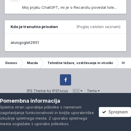
Moj prjatu ChatGPT, mi je o Recarotu povedal tole...
Kdo je trenutno prisoten
(Poglej celoten seznam)
aluisgoglet2951
Domov
Mazda
Tehnične težave, vzdrževanje in stroški
Mazda
Facebook
IPS Theme
by
IPSFocus
🇸🇮
Tema
Izjava o varovanju zasebnosti
Kontaktiraj nas
Piškotki
Pomembna informacija
© mazda-si.net
Powered by Invision Community
Spletna stran uporablja piškotke z namenom
Sprejmem
zagotavljanja funkcionalnosti in boljše uporabniške
izkušnje spletnega mesta. Z uporabo spletnega
mesta soglašate z uporabo piškotkov.
Forumi
Neprebrano
Prijavi se
Registracija
Več