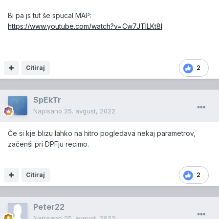
Bi pa js tut še spucal MAP:
https://www.youtube.com/watch?v=Cw7JTlLKt8I
Citiraj
2
SpEkTr
Napisano
25. avgust, 2022
Če si kje blizu lahko na hitro pogledava nekaj parametrov,
začenši pri DPFju recimo.
Citiraj
2
Peter22
Napisano
25. avgust, 2022