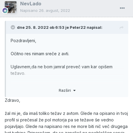
NevLado
Napisano
26. avgust, 2022
dne 25. 8. 2022 ob 6:53 je
Peter22
napisal:
Pozdravljeni,
Očitno res nimam sreče z avti.
Uglavnem,da ne bom jamral preveč vam kar opišem
težavo.
Avto je kar naenkratet med vožnjo začel izgubljati
Razširi
moč,recimo pri 100km/h ,kar nehal pospeševati in po
2min ,spet kar dobil moč ,ter normalno vozil.
Zdravo,
Potem je nek dan, motor začel regljati, kot kakšen star
dizel golf 1.,ter izguba moči se je začela dogajati vse
žal mi je, da imaš toliko težav z avtom. Glede na opisano in tvoj
pogosteje tudi pri nižjih hitrostih,do te točke,da ni več
profil si prečesal že pol motorja pa se težave še vedno
vleku nikamor in ropotal kot traktor.
pojavljajo. Glede na napisano res ne more biti nič več drugega
Ga peljem na srevis in mi 2 serviserja receta,da to se
kot turbina. Priporočam, da se zapelješ na pooblaščen servis