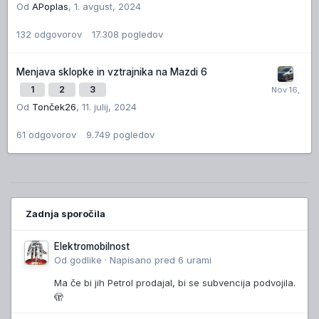
Od
APoplas
,
1. avgust, 2024
132
odgovorov
17.308
pogledov
Menjava sklopke in vztrajnika na Mazdi 6
1
2
3
Od
Tonček26
,
11. julij, 2024
61
odgovorov
9.749
pogledov
Zadnja sporočila
Elektromobilnost
Od
godlike
·
Napisano
pred 6 urami
Ma če bi jih Petrol prodajal, bi se subvencija podvojila.
🫣