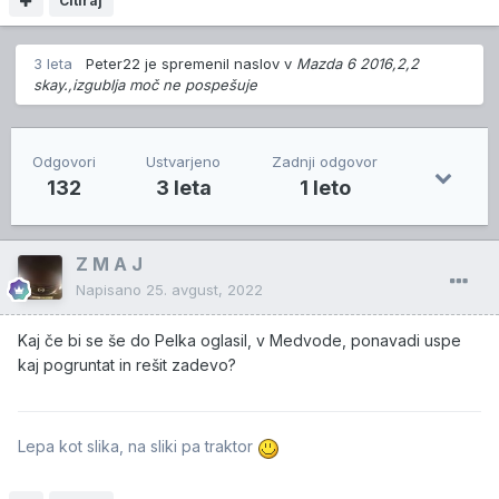
Citiraj
3 leta
Peter22
je spremenil naslov v
Mazda 6 2016,2,2
skay.,izgublja moč ne pospešuje
Odgovori
Ustvarjeno
Zadnji odgovor
132
3 leta
1 leto
Z M A J
Napisano
25. avgust, 2022
Kaj če bi se še do Pelka oglasil, v Medvode, ponavadi uspe
kaj pogruntat in rešit zadevo?
Lepa kot slika, na sliki pa traktor