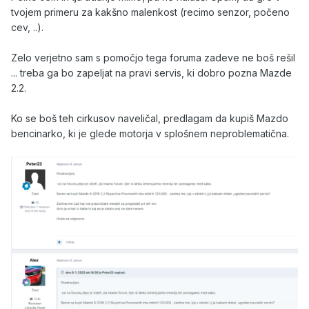
tvojem primeru za kakšno malenkost (recimo senzor, počeno
cev, ..).
Zelo verjetno sam s pomočjo tega foruma zadeve ne boš rešil
... treba ga bo zapeljat na pravi servis, ki dobro pozna Mazde
2.2.
Ko se boš teh cirkusov naveličal, predlagam da kupiš Mazdo
bencinarko, ki je glede motorja v splošnem neproblematična.