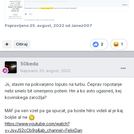
Popravljeno
25. avgust, 2022
od Janez007
Citiraj
2
1
50keda
Napisano
25. avgust, 2022
Js, stavim na pokvarjeno loputo na turbu. Čeprav ropotanje
nebi smelo bit omenjeno potem. Hm a ko avto ugasneš, kej
kovinskega zarožlja?
MAF pa ven vzet pa ga spucat, pa boste hitro videli al je kaj
boljše al ne
https://www.youtube.com/watch?
v=JsyJS2cCb9g&ab_channel=FelixDan