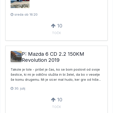
sreda ob 16:20
10
TOČK
P: Mazda 6 CD 2.2 150KM
Revolution 2019
Takole je tole - prišel je čas, ko se bom poslovil od svoje
šestice, ki mi je odlično služila in bi želel, da bo v veselje
še komu drugemu. Mi je sicer mal hudo, ker gre od hiše...
30. julij
10
TOČK