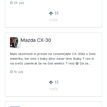
29. julij
11
TOČK
Mazda CX-30
Malo obzirnosti in prosim ne vznemirjajte CX-30ke s čisto
elektriko, ker smo v baby dino-zaver temi (baby T-rex in
na srečo zaenkrat še ne čisti elektro T-rex) 😁 Da se...
19. julij
11
TOČK