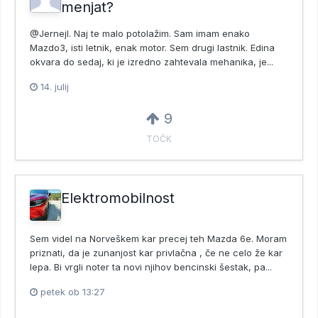
menjat?
@JernejI. Naj te malo potolažim. Sam imam enako
Mazdo3, isti letnik, enak motor. Sem drugi lastnik. Edina
okvara do sedaj, ki je izredno zahtevala mehanika, je...
14. julij
9
TOČK
Elektromobilnost
Sem videl na Norveškem kar precej teh Mazda 6e. Moram
priznati, da je zunanjost kar privlačna , če ne celo že kar
lepa. Bi vrgli noter ta novi njihov bencinski šestak, pa...
petek ob 13:27