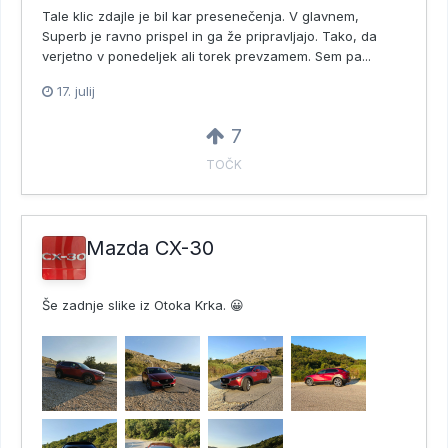
Tale klic zdajle je bil kar presenečenja. V glavnem,
Superb je ravno prispel in ga že pripravljajo. Tako, da
verjetno v ponedeljek ali torek prevzamem. Sem pa...
17. julij
7
TOČK
Mazda CX-30
Še zadnje slike iz Otoka Krka. 😀