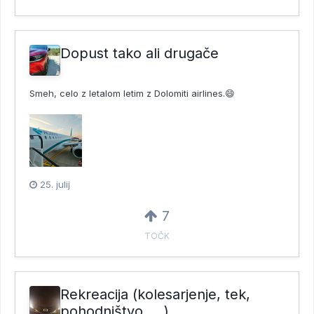
Dopust tako ali drugače
Smeh, celo z letalom letim z Dolomiti airlines.😄
25. julij
7
TOČK
Rekreacija (kolesarjenje, tek,
pohodništvo,... )