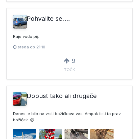
Pohvalite se,...
Raje vodo pij.
sreda ob 21:10
9
TOČK
Dopust tako ali drugače
Danes je bila na vrsti božičkova vas. Ampak tisti ta pravi
božiček. 😄