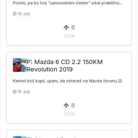
Pozimi, pa bo tvoj "samooskrbni sistem" srkal praktično...
19. julij
8
TOČK
P: Mazda 6 CD 2.2 150KM
Revolution 2019
Karkoli boš kupil, upam, da ostaneš na Mazda forumu.😉
16. julij
8
TOČK