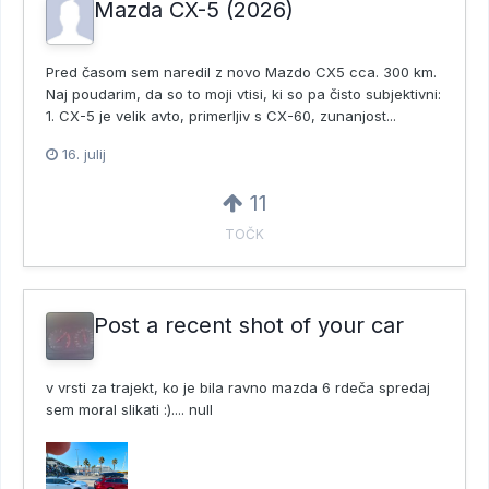
Mazda CX-5 (2026)
Pred časom sem naredil z novo Mazdo CX5 cca. 300 km.
Naj poudarim, da so to moji vtisi, ki so pa čisto subjektivni:
1. CX-5 je velik avto, primerljiv s CX-60, zunanjost...
16. julij
11
TOČK
Post a recent shot of your car
v vrsti za trajekt, ko je bila ravno mazda 6 rdeča spredaj
sem moral slikati :).... null