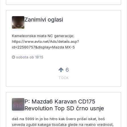
Zanimivi oglasi
Kameleonska miata NC generacije;
https://www.avto.net/Ads/details.asp?
id=22560757&display=Mazda MX-5
sobota ob 18:15
6
TOČK
P: Mazda6 Karavan CD175
Revolution Top SD črno usnje
daš na 5999 in jo bo hitro kak švero prišel iskat, boš
seveda zgubil kakega tisočaka glede na realno vrednost,