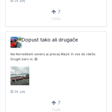
29. julij
7
TOČK
Dopust tako ali drugače
Na Norveškem severu je precej Mazd. In vse do rdeče.
Drugih barv ni. 😄
26. julij
7
TOČK