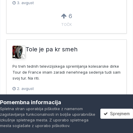
3. avgust
6
TOČK
Tole je pa kr smeh
Po treh tednih televizijskega spremljanja kolesarske dirke
Tour de France imam zaradi nenehnega sedenja tudi sam
svoj tur. Na riti.
2. avgust
6
Pomembna informacija
Spletna stran uporablja piškotke z namenom
TOČK
Sprejmem
zagotavljanja funkcionalnosti in boljše uporabniške
izkušnje spletnega mesta. Z uporabo spletnega
mesta soglašate z uporabo piškotkov.
Forumi
Neprebrano
Prijavi se
Registracija
Več