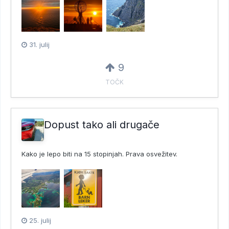
31. julij
9
TOČK
Dopust tako ali drugače
Kako je lepo biti na 15 stopinjah. Prava osvežitev.
25. julij