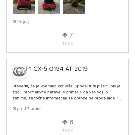
14. julij
7
TOČK
P: CX-5 G194 AT 2019
Preveriti, če je vse tako kot piše. Spodaj tudi piše:"Opis je
zgolj informativne narave, v primeru, da vas vozilo
zanima, za točne informacije se obrnite na prodajalca.." ...
pred 7 urami
6
TOČK