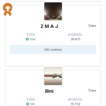
Z M A J
Člani
TOČK
SPOROČIL
204
30.671
Išči vsebine
Bini
Člani
TOČK
SPOROČIL
144
15.722