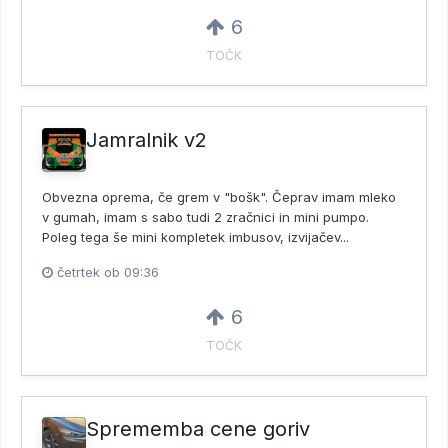
6
TOČK
Jamralnik v2
Obvezna oprema, če grem v "bošk". Čeprav imam mleko
v gumah, imam s sabo tudi 2 zračnici in mini pumpo.
Poleg tega še mini kompletek imbusov, izvijačev...
četrtek ob 09:36
6
TOČK
Sprememba cene goriv