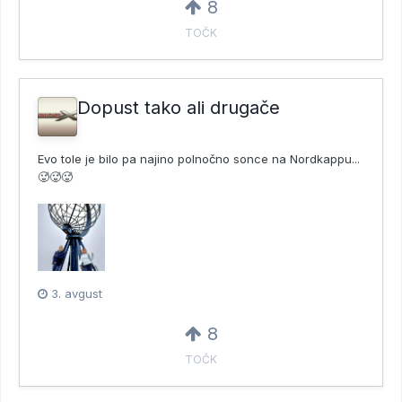
8
TOČK
Dopust tako ali drugače
Evo tole je bilo pa najino polnočno sonce na Nordkappu...
🥵🥵🥵
3. avgust
8
TOČK