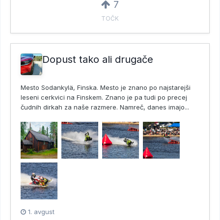
7
TOČK
Dopust tako ali drugače
Mesto Sodankylä, Finska. Mesto je znano po najstarejši
leseni cerkvici na Finskem. Znano je pa tudi po precej
čudnih dirkah za naše razmere. Namreč, danes imajo...
1. avgust