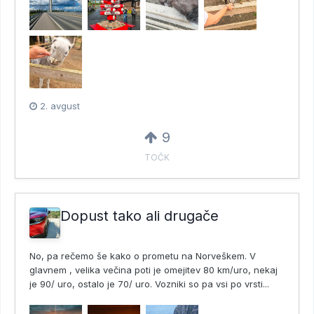
2. avgust
9
TOČK
Dopust tako ali drugače
No, pa rečemo še kako o prometu na Norveškem. V
glavnem , velika večina poti je omejitev 80 km/uro, nekaj
je 90/ uro, ostalo je 70/ uro. Vozniki so pa vsi po vrsti...