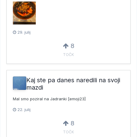
29. julij
8
TOČK
Kaj ste pa danes naredili na svoji
mazdi
Mal smo poziral na Jadranki [emoji23]
22. julij
8
TOČK