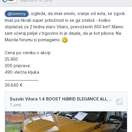
poletje s tem avtom pa mi ni jasno kako tako švoh
hlajenje...
, izgleda, da imaš smolo, sranje od avta, se zgodi.
@tommzy
Kako imate nastavljeno klimo? Na auto ali ročno? Kje je
Imaš pa hkrati super priložnost in se ga znebiš - koliko
potem smisel auto načina?
doplačaš za 2 tedna staro Vitaro, prevoženih 650 km? Mamo
sem včeraj peljal v trgovino in je dejala, da je kot piksna. Na
Aja pa barva je pa katastrofa. Septembra bo eno leto
Mazda forumu si pomagamo.
star...
In ne ne vozim meter za drugimi...
🙃
Cena po ceniku v akciji:
25.950
200 priprava
490 vlečna kljuka
___________________
26.640 €