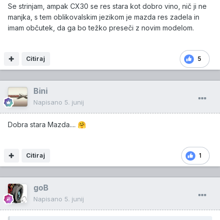
Se strinjam, ampak CX30 se res stara kot dobro vino, nič ji ne
manjka, s tem oblikovalskim jezikom je mazda res zadela in
imam občutek, da ga bo težko preseči z novim modelom.
Citiraj
5
Bini
Napisano
5. junij
Dobra stara Mazda....
🤗
Citiraj
1
goB
Napisano
5. junij