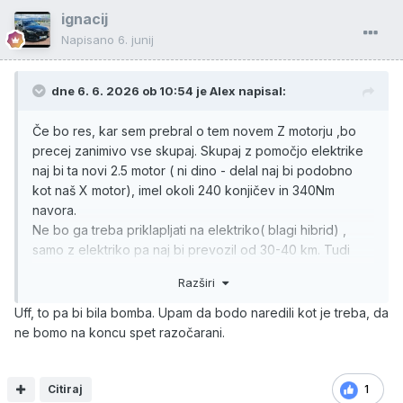
ignacij
Napisano
6. junij
dne 6. 6. 2026 ob 10:54 je
Alex
napisal:
Če bo res, kar sem prebral o tem novem Z motorju ,bo
precej zanimivo vse skupaj. Skupaj z pomočjo elektrike
naj bi ta novi 2.5 motor ( ni dino - delal naj bi podobno
kot naš X motor), imel okoli 240 konjičev in 340Nm
navora.
Ne bo ga treba priklapljati na elektriko( blagi hibrid) ,
samo z elektriko pa naj bi prevozil od 30-40 km. Tudi
menjalnik (samo avtomatski ) bo nov, modernejši.
Razširi
Uff, to pa bi bila bomba. Upam da bodo naredili kot je treba, da
ne bomo na koncu spet razočarani.
Citiraj
1