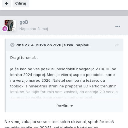
Citiraj
goB
Napisano
3. maj
dne 27. 4. 2026 ob 7:28 je
zeki
napisal:
Dragi forumaši,
je še kdo od vas poskusil posodobiti navigacijo v CX-30 od
letnika 2024 naprej. Meni je včeraj uspelo posodobiti karte
na verzijo marec 2026. Naletel sem pa na težavo, da
toolbox iz naviextras strani ne prepozna SD kartic trenutnih
letnikov. Na tujih forumih sem zasledil, da obstaja 2.0 verzija
za novejša vozila, katero sem si tudi prenesel...
Razširi
Ne vem, zakaj bi se se s tem sploh ukvarjal, sploh če imaš
novejše vozilo od 2024?, saj digitalne karte se ne