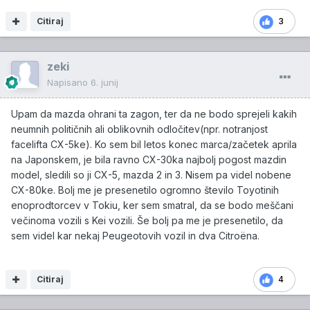
Citiraj
3
zeki
Napisano
6. junij
Upam da mazda ohrani ta zagon, ter da ne bodo sprejeli kakih
neumnih političnih ali oblikovnih odločitev(npr. notranjost
facelifta CX-5ke). Ko sem bil letos konec marca/začetek aprila
na Japonskem, je bila ravno CX-30ka najbolj pogost mazdin
model, sledili so ji CX-5, mazda 2 in 3. Nisem pa videl nobene
CX-80ke. Bolj me je presenetilo ogromno število Toyotinih
enoprodtorcev v Tokiu, ker sem smatral, da se bodo meščani
večinoma vozili s Kei vozili. Še bolj pa me je presenetilo, da
sem videl kar nekaj Peugeotovih vozil in dva Citroëna.
Citiraj
4