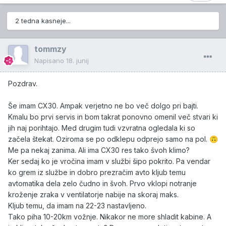
2 tedna kasneje...
tommzy
Napisano
18. junij
Pozdrav.
Še imam CX30. Ampak verjetno ne bo več dolgo pri bajti.
Kmalu bo prvi servis in bom takrat ponovno omenil več stvari ki
jih naj porihtajo. Med drugim tudi vzvratna ogledala ki so
začela štekat. Oziroma se po odklepu odprejo samo na pol.
🙃
Me pa nekaj zanima. Ali ima CX30 res tako švoh klimo?
Ker sedaj ko je vročina imam v službi šipo pokrito. Pa vendar
ko grem iz službe in dobro prezračim avto kljub temu
avtomatika dela zelo čudno in švoh. Prvo vklopi notranje
kroženje zraka v ventilatorje nabije na skoraj maks.
Kljub temu, da imam na 22-23 nastavljeno.
Tako piha 10-20km vožnje. Nikakor ne more shladit kabine. A