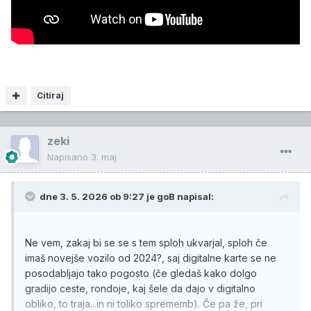
Citiraj
zeki
Napisano
3. maj
dne 3. 5. 2026 ob 9:27 je
goB
napisal:
Ne vem, zakaj bi se se s tem sploh ukvarjal, sploh če
imaš novejše vozilo od 2024?, saj digitalne karte se ne
posodabljajo tako pogosto (če gledaš kako dolgo
gradijo ceste, rondoje, kaj šele da dajo v digitalno
obliko, to traja...in ni toliko sprememb). Če pa že, pri