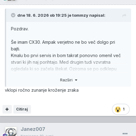
dne 18. 6. 2026 ob 19:25 je
tommzy
napisal:
Pozdrav.
Še imam CX30. Ampak verjetno ne bo več dolgo pri
bajti.
Kmalu bo prvi servis in bom takrat ponovno omenil več
stvari ki jih naj porihtajo. Med drugim tudi vzvratna
ogledala ki so začela štekat. Oziroma se po odklepu
odprejo samo na pol.
🙃
Razširi
Me pa nekaj zanima. Ali ima CX30 res tako švoh klimo?
Ker sedaj ko je vročina imam v službi šipo pokrito. Pa
vklopi ročno zunanje kroženje zraka
vendar ko grem iz službe in dobro prezračim avto kljub
temu avtomatika dela zelo čudno in švoh. Prvo vklopi
notranje kroženje zraka v ventilatorje nabije na skoraj
Citiraj
1
maks.
Kljub temu, da imam na 22-23 nastavljeno.
Janez007
Tako piha 10-20km vožnje. Nikakor ne more shladit
kabine. A je klima tako švoh v tem avtu? Prvo pravo
Napisano
19. junij