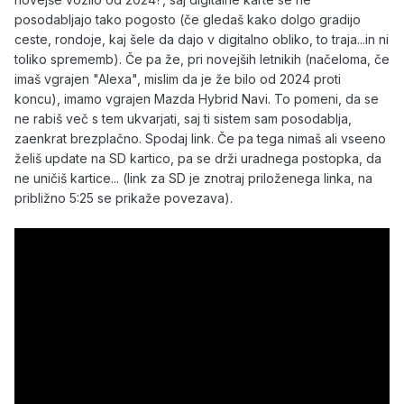
posodabljajo tako pogosto (če gledaš kako dolgo gradijo
ceste, rondoje, kaj šele da dajo v digitalno obliko, to traja...in ni
toliko sprememb). Če pa že, pri novejših letnikih (načeloma, če
imaš vgrajen "Alexa", mislim da je že bilo od 2024 proti
koncu), imamo vgrajen Mazda Hybrid Navi. To pomeni, da se
ne rabiš več s tem ukvarjati, saj ti sistem sam posodablja,
zaenkrat brezplačno. Spodaj link. Če pa tega nimaš ali vseeno
želiš update na SD kartico, pa se drži uradnega postopka, da
ne uničiš kartice... (link za SD je znotraj priloženega linka, na
približno 5:25 se prikaže povezava).