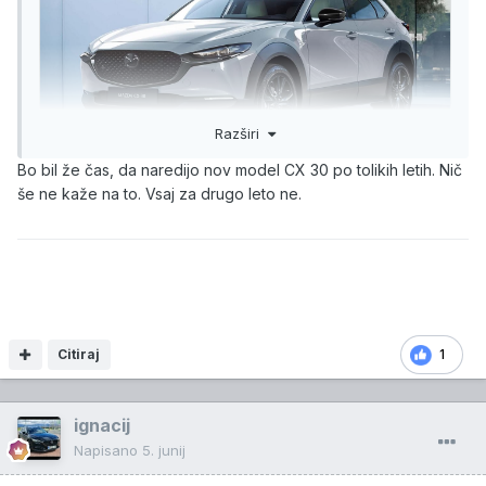
Razširi
Bo bil že čas, da naredijo nov model CX 30 po tolikih letih. Nič
Osvežitev za najbolj prodajano Mazdo
še ne kaže na to. Vsaj za drugo leto ne.
WWW.AVTOMANIJA.COM
Japonci sporočajo, da so za modelsko leto 2027
pripravili paket novosti za najbolj...
Citiraj
1
ignacij
Napisano
5. junij