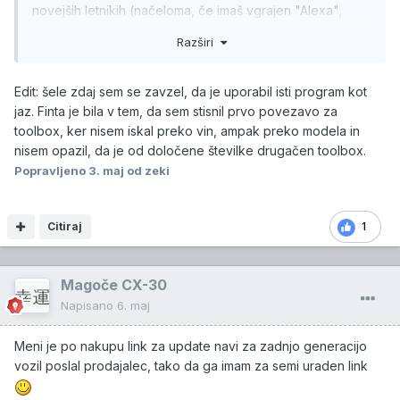
novejših letnikih (načeloma, če imaš vgrajen "Alexa",
mislim da je že bilo od 2024 proti koncu), imamo vgrajen
Razširi
Mazda Hybrid Navi. To pomeni, da se ne rabiš več s tem
ukvarjati, saj ti sistem sam posodablja, zaenkrat
brezplačno. Spodaj link. Če pa tega nimaš ali vseeno
Edit: šele zdaj sem se zavzel, da je uporabil isti program kot
želiš update na SD kartico, pa se drži uradnega
jaz. Finta je bila v tem, da sem stisnil prvo povezavo za
postopka, da ne uničiš kartice... (link za SD je znotraj
toolbox, ker nisem iskal preko vin, ampak preko modela in
priloženega linka, na približno 5:25 se prikaže
nisem opazil, da je od določene številke drugačen toolbox.
povezava).
Popravljeno
3. maj
od zeki
Citiraj
1
Magoče CX-30
Napisano
6. maj
Meni je po nakupu link za update navi za zadnjo generacijo
vozil poslal prodajalec, tako da ga imam za semi uraden link