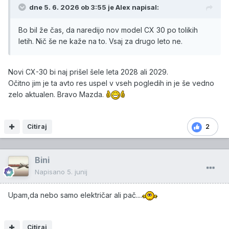
dne 5. 6. 2026 ob 3:55 je
Alex
napisal:
Bo bil že čas, da naredijo nov model CX 30 po tolikih
letih. Nič še ne kaže na to. Vsaj za drugo leto ne.
Novi CX-30 bi naj prišel šele leta 2028 ali 2029.
Očitno jim je ta avto res uspel v vseh pogledih in je še vedno
zelo aktualen. Bravo Mazda.
Citiraj
2
Bini
Napisano
5. junij
Upam,da nebo samo električar ali pač....
Citiraj