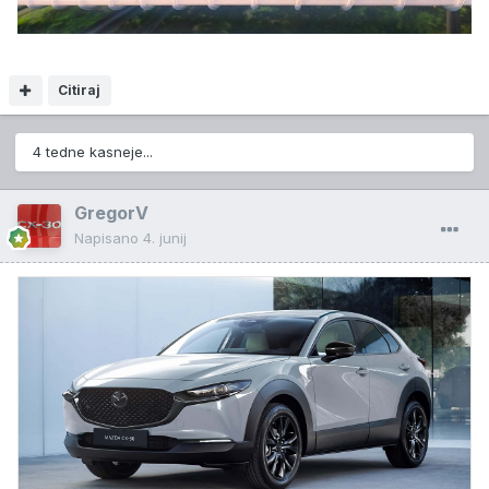
Citiraj
4 tedne kasneje...
GregorV
Napisano
4. junij