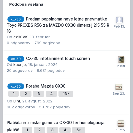
Podobna vsebina
Prodam popolnoma nove letne pnevmatike
cx-30
Toyo PROXES R56 za MAZDO CX30 dimenzij 215 55 R
18
Od
cx30VK
,
13. februar
0
odgovorov
799
pogledov
CX-30 infotainment touch screen
cx-30
Od
kacnje
,
18. januar, 2024
20
odgovorov
8.631
pogledov
Poraba Mazda CX30
cx-30
1
2
3
4
13
Od
Bini
,
21. avgust, 2022
302
odgovorov
58.767
pogledov
Platišča in zimske gume za CX-30 ter homologacija
platišč
1
2
3
4
5