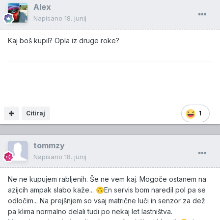
Alex
Napisano
18. junij
Kaj boš kupil? Opla iz druge roke?
Citiraj
1
tommzy
Napisano
18. junij
Ne ne kupujem rabljenih. Še ne vem kaj. Mogoče ostanem na
azijcih ampak slabo kaže...
En servis bom naredil pol pa se
🙃
odločim... Na prejšnjem so vsaj matrične luči in senzor za dež
pa klima normalno delali tudi po nekaj let lastništva.