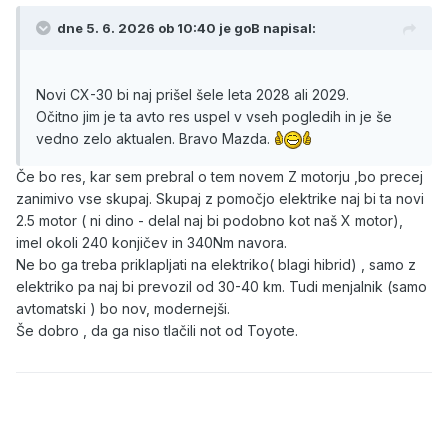
dne 5. 6. 2026 ob 10:40 je
goB
napisal:
Novi CX-30 bi naj prišel šele leta 2028 ali 2029.
Očitno jim je ta avto res uspel v vseh pogledih in je še
vedno zelo aktualen. Bravo Mazda.
Če bo res, kar sem prebral o tem novem Z motorju ,bo precej
zanimivo vse skupaj. Skupaj z pomočjo elektrike naj bi ta novi
2.5 motor ( ni dino - delal naj bi podobno kot naš X motor),
imel okoli 240 konjičev in 340Nm navora.
Ne bo ga treba priklapljati na elektriko( blagi hibrid) , samo z
elektriko pa naj bi prevozil od 30-40 km. Tudi menjalnik (samo
avtomatski ) bo nov, modernejši.
Še dobro , da ga niso tlačili not od Toyote.