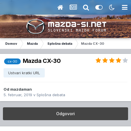
Domov
Mazda
Splošna debata
Mazda CX-30
Mazda CX-30
cx-30
Ustvari kratki URL
Od
mazdaman
5. februar, 2019
v
Splošna debata
Odgovori