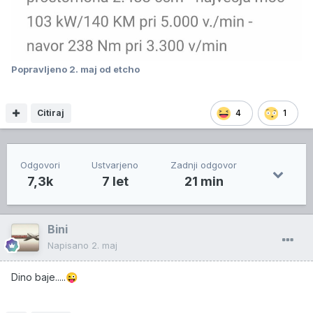
Popravljeno
2. maj
od etcho
Citiraj
4
1
Odgovori
Ustvarjeno
Zadnji odgovor
7,3k
7 let
21 min
Bini
Napisano
2. maj
Dino baje.....
😜