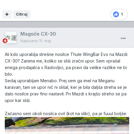
Citiraj
1
Magoče CX-30
Napisano
11. maj
Ali kdo uporablja strešne nosilce Thule WingBar Evo na Mazdi
CX-30? Zanima me, koliko se sliši zračni upor. Sem vprašal
enega prodajalca v Radovljici, pa pravi da velike razlike ne bi
bilo.
Sedaj uporabljam Menabo. Prej sem ga imel na Meganu
karavan, tam se upor nič ni slišal, ker je bila daljša streha se je
dalo nosilce prav fino nastavit. Pri Mazdi s krajšo streho se pa
upor kar sliši.
Začasno sem okoli nosilca ovil (kot na sliki), pa je fuuul boljše.