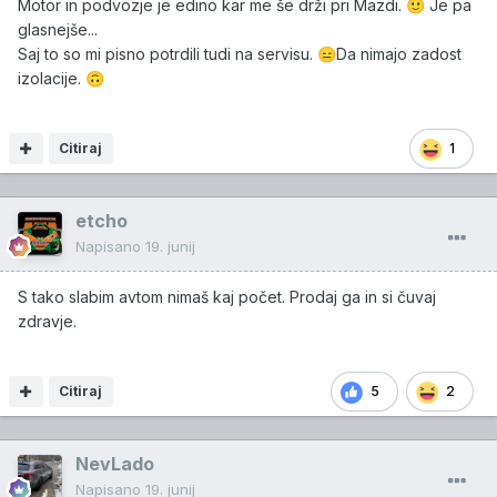
Motor in podvozje je edino kar me še drži pri Mazdi.
Je pa
🙂
glasnejše...
Saj to so mi pisno potrdili tudi na servisu.
Da nimajo zadost
😑
izolacije.
🙃
Citiraj
1
etcho
Napisano
19. junij
S tako slabim avtom nimaš kaj počet. Prodaj ga in si čuvaj
zdravje.
Citiraj
5
2
NevLado
Napisano
19. junij