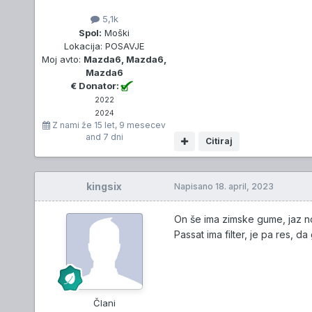
5,1k
Spol:
Moški
Lokacija:
POSAVJE
Moj avto:
Mazda6, Mazda6,
Mazda6
€ Donator:
2022
2024
Z nami že
15 let, 9 mesecev
and 7 dni
Citiraj
kingsix
Napisano
18. april, 2023
On še ima zimske gume, jaz n
Passat ima filter, je pa res, da
Člani