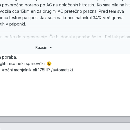
a povprečno porabo po AC na določenih hitrostih.. Ko sma bila na hit
 vozila cca 15km en za drugim. AC pretežno prazna. Pred tem sva
oncu testov pa spet.. Jaz sem na koncu natankal 34% več goriva.
tih v priponki.
i prišlo do regeneracije. Če bi dodal v porabo še to... Pol tak polo
Razširi
ervis.. Boja motorjev ne gre primerjat in je vse ok. What?
a poraba.
ogaja na cca 150km...povprecje v dobi avtomobila je 200km.. Vozen 
glih niso neki šparovčki.
😉
4 mescih preko 20k km.
M /ročni menjalnik ali 175HP /avtomatski.
)