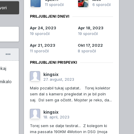
11 sporočil
6 sporočil
ori
PRILJUBLJENI DNEVI
Apr 24, 2023
Apr 18, 2023
19 sporočil
19 sporočil
Apr 21, 2023
Okt 17, 2022
11 sporočil
8 sporočil
PRILJUBLJENI PRISPEVKI
ekaj
kingsix
27. avgust, 2023
mikalo
Malo pozabil tukaj updatat.. Torej kolektor
sem dal s kamero pregledat in je bil poln
saj. Dsl sem ga očistit.. Mojster je reko, da...
kingsix
18. april, 2023
Torej sem se dalje testiral... Z kolegom ki
ima passata 190KM 4Motion in DSG (moja