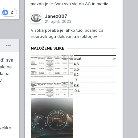
mazda je le fwd) sva sla na AC in merila...
2
Janez007
21. april, 2023
Visoka poraba je lahko tudi posledica
nepravilnega delovanja injektorjev.
NALOŽENE SLIKE
wd) sva
ala na
la na
v
veliko