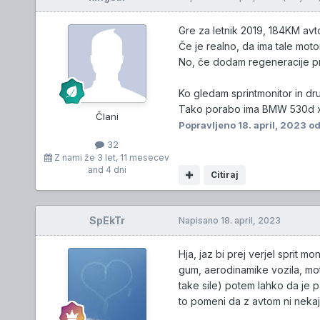
Gre za letnik 2019, 184KM avt
Če je realno, da ima tale mot
No, če dodam regeneracije pr
Ko gledam sprintmonitor in dru
Tako porabo ima BMW 530d xdriv
Člani
Popravljeno
18. april, 2023
od
32
Z nami že
3 let, 11 mesecev
and 4 dni
Citiraj
SpEkTr
Napisano
18. april, 2023
Hja, jaz bi prej verjel sprit mo
gum, aerodinamike vozila, moto
take sile) potem lahko da je p
to pomeni da z avtom ni nekaj 