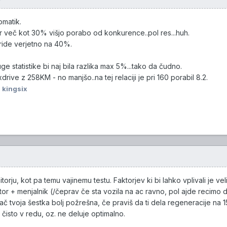
omatik.
or več kot 30% višjo porabo od konkurence..pol res...huh.
ide verjetno na 40%.
ge statistike bi naj bila razlika max 5%...tako da čudno.
e z 258KM - no manjšo..na tej relaciji je pri 160 porabil 8.2.
 kingsix
nitorju, kot pa temu vajinemu testu. Faktorjev ki bi lahko vplivali je ve
r + menjalnik (/čeprav če sta vozila na ac ravno, pol ajde recimo da
ač tvoja šestka bolj požrešna, če praviš da ti dela regeneracije na 
čisto v redu, oz. ne deluje optimalno.