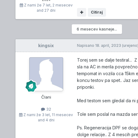
Z nami že
7 let, 2 mesecev
and 27 dni
Citiraj
6 mesecev kasneje...
kingsix
Napisano
18. april, 2023
(urejeno
Torej sem se dalje testiral..
sla na AC in merila povprečno 
tempomat in vozila cca 15km e
koncu testov pa spet.. Jaz se
priponki.
Člani
Med testom sem gledal da ni p
32
Tole sem poslal na mazda serv
Z nami že
3 let, 11 mesecev
and 4 dni
Ps. Regeneracija DPF se dogaj
dolge relacije.. Z 4 mescih p