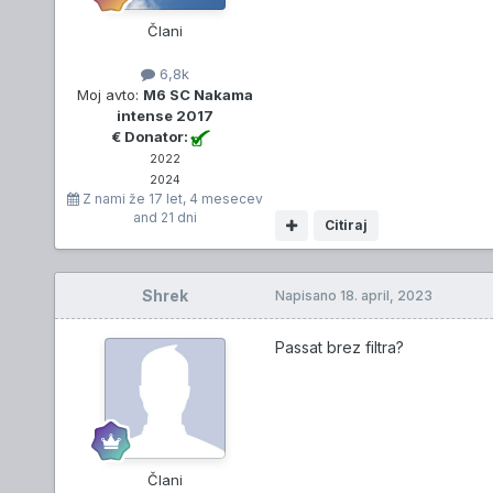
Člani
6,8k
Moj avto:
M6 SC Nakama
intense 2017
€ Donator:
2022
2024
Z nami že
17 let, 4 mesecev
and 21 dni
Citiraj
Shrek
Napisano
18. april, 2023
Passat brez filtra?
Člani