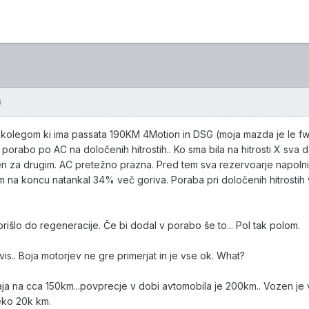
)
. Z kolegom ki ima passata 190KM 4Motion in DSG (moja mazda je le f
porabo po AC na določenih hitrostih.. Ko sma bila na hitrosti X sva d
n za drugim. AC pretežno prazna. Pred tem sva rezervoarje napolni
m na koncu natankal 34% več goriva. Poraba pri določenih hitrostih 
rišlo do regeneracije. Če bi dodal v porabo še to... Pol tak polom.
is.. Boja motorjev ne gre primerjat in je vse ok. What?
a na cca 150km...povprecje v dobi avtomobila je 200km.. Vozen je 
reko 20k km.