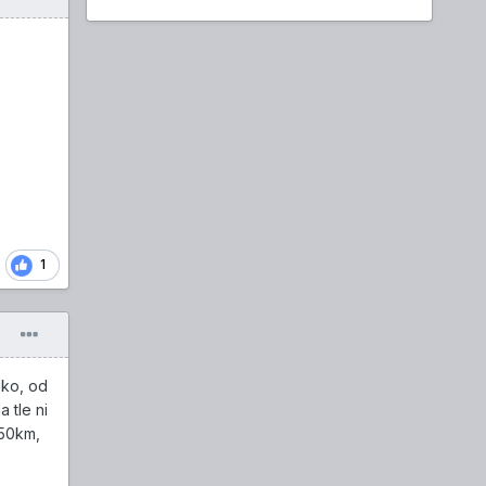
1
liko, od
 tle ni
150km,