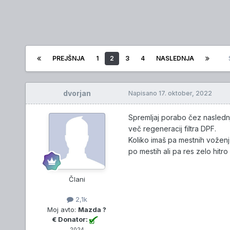
PREJŠNJA
1
2
3
4
NASLEDNJA
dvorjan
Napisano
17. oktober, 2022
Spremljaj porabo čez naslednj
več regeneracij filtra DPF.
Koliko imaš pa mestnih voženj,
po mestih ali pa res zelo hitro
Člani
2,1k
Moj avto:
Mazda ?
€ Donator:
2024