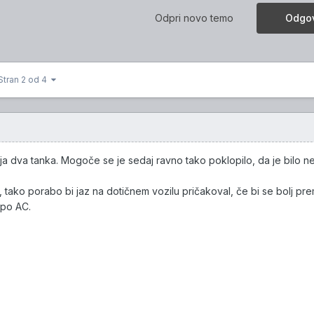
Odpri novo temo
Odgov
Stran 2 od 4
a dva tanka. Mogoče se je sedaj ravno tako poklopilo, da je bilo n
 tako porabo bi jaz na dotičnem vozilu pričakoval, če bi se bolj pre
 po AC.