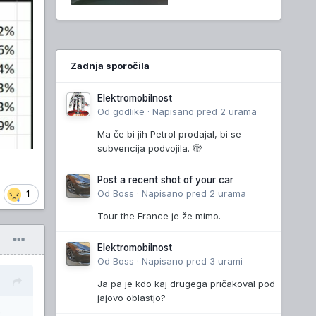
Zadnja sporočila
Elektromobilnost
Od
godlike
·
Napisano
pred 2 urama
Ma če bi jih Petrol prodajal, bi se
subvencija podvojila. 🫣
Post a recent shot of your car
Od
Boss
·
Napisano
pred 2 urama
1
Tour the France je že mimo.
Elektromobilnost
Od
Boss
·
Napisano
pred 3 urami
Ja pa je kdo kaj drugega pričakoval pod
jajovo oblastjo?
e