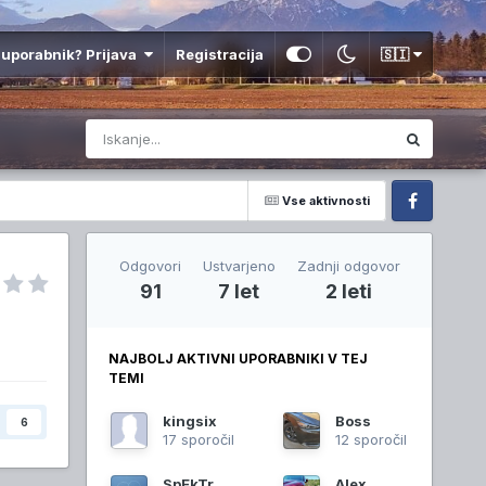
 uporabnik? Prijava
Registracija
🇸🇮
Vse aktivnosti
Facebook
Odgovori
Ustvarjeno
Zadnji odgovor
91
7 let
2 leti
NAJBOLJ AKTIVNI UPORABNIKI V TEJ
TEMI
kingsix
Boss
6
17 sporočil
12 sporočil
SpEkTr
Alex