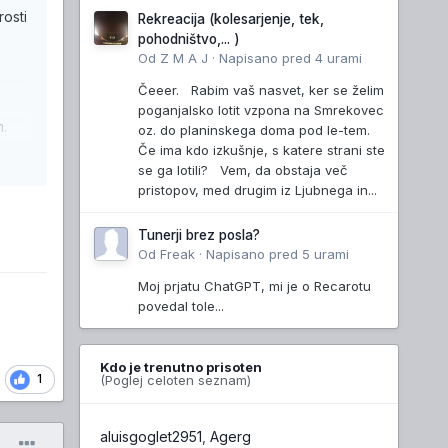
rosti
Rekreacija (kolesarjenje, tek,
pohodništvo,... )
Od
Z M A J
·
Napisano
pred 4 urami
Čeeer. Rabim vaš nasvet, ker se želim
poganjalsko lotit vzpona na Smrekovec
m.
oz. do planinskega doma pod le-tem.
Če ima kdo izkušnje, s katere strani ste
se ga lotili? Vem, da obstaja več
pristopov, med drugim iz Ljubnega in...
je
Tunerji brez posla?
Od
Freak
·
Napisano
pred 5 urami
Moj prjatu ChatGPT, mi je o Recarotu
povedal tole...
Kdo je trenutno prisoten
1
(Poglej celoten seznam)
aluisgoglet2951
Agerg