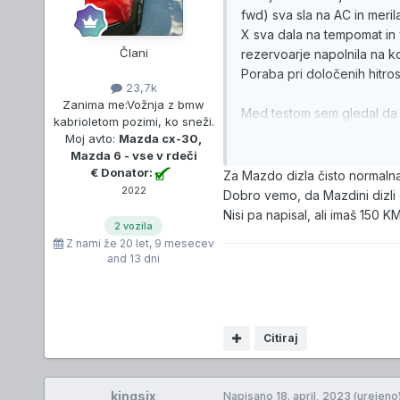
fwd) sva sla na AC in meril
X sva dala na tempomat in
Člani
rezervoarje napolnila na k
Poraba pri določenih hitros
23,7k
Zanima me:
Vožnja z bmw
Med testom sem gledal da n
kabrioletom pozimi, ko sneži.
Moj avto:
Mazda cx-30,
Tole sem poslal na mazda s
Mazda 6 - vse v rdeči
€ Donator:
Za Mazdo dizla čisto normaln
Ps. Regeneracija DPF se d
2022
Dobro vemo, da Mazdini dizli 
veliko dolge relacije.. Z 
Nisi pa napisal, ali imaš 150 K
2 vozila
Z nami že
20 let, 9 mesecev
and 13 dni
Citiraj
kingsix
Napisano
18. april, 2023
(urejeno