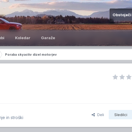
Obstoječi
ubi
Koledar
Garaže
Poraba skyactiv dizel motorjev
Deli
Sledilci
e in stroški