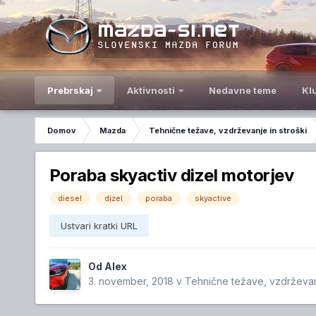
Prebrskaj
Aktivnosti
Nedavne teme
Kl
Domov
Mazda
Tehnične težave, vzdrževanje in stroški
Poraba skyactiv dizel motorjev
diesel
dizel
poraba
skyactive
Ustvari kratki URL
Od
Alex
3. november, 2018
v
Tehnične težave, vzdrževanj