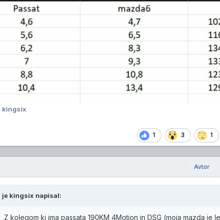
 kingsix
1
3
1
Avtor
 je
kingsix
napisal:
l... Z kolegom ki ima passata 190KM 4Motion in DSG (moja mazda je l